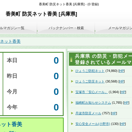
香美町 防災ネット香美 [兵庫県] - (0 登録)
香美町 防災ネット香美 [兵庫県]
ルマガジン一覧
バックナンバー・検索
メールマガジ
災ネット香美
兵庫県 の防災・防犯メー
0
本日
登録されているメールマガ
ひょうご防犯ネット
(74,860) [
HP
]
0
昨日
ひょうご防災ネット
(30,568) [
HP
]
0
今月
宝塚市「安心メール」
(1,964) [
HP
]
福崎町お知らせシステム
(1,765) [
HP
]
0
今年
丹波市防災メール
(757) [
HP
]
ネット香美
安心安全メール(小野市)
(130) [
HP
]