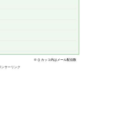
※ () カッコ内はメール配信数
ポンサーリンク