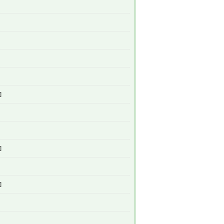
]
]
]