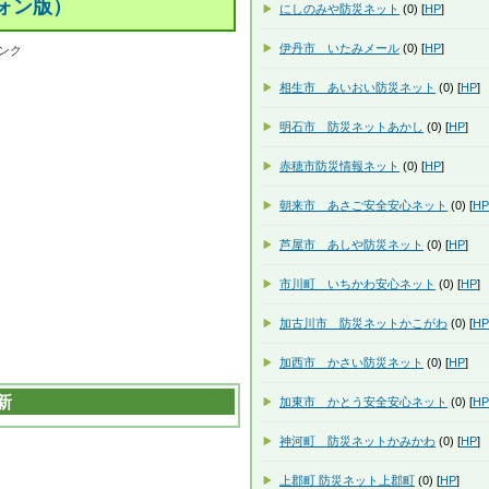
ォン版）
にしのみや防災ネット
(0) [
HP
]
伊丹市 いたみメール
(0) [
HP
]
ンク
相生市 あいおい防災ネット
(0) [
HP
]
明石市 防災ネットあかし
(0) [
HP
]
赤穂市防災情報ネット
(0) [
HP
]
朝来市 あさご安全安心ネット
(0) [
HP
芦屋市 あしや防災ネット
(0) [
HP
]
市川町 いちかわ安心ネット
(0) [
HP
]
加古川市 防災ネットかこがわ
(0) [
HP
加西市 かさい防災ネット
(0) [
HP
]
新
加東市 かとう安全安心ネット
(0) [
HP
神河町 防災ネットかみかわ
(0) [
HP
]
上郡町 防災ネット上郡町
(0) [
HP
]