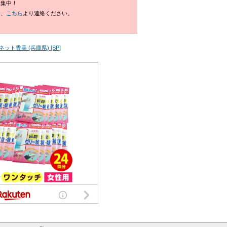
募集中！
合、
こちら
より連絡ください。
ット香美 (兵庫県) [SP]