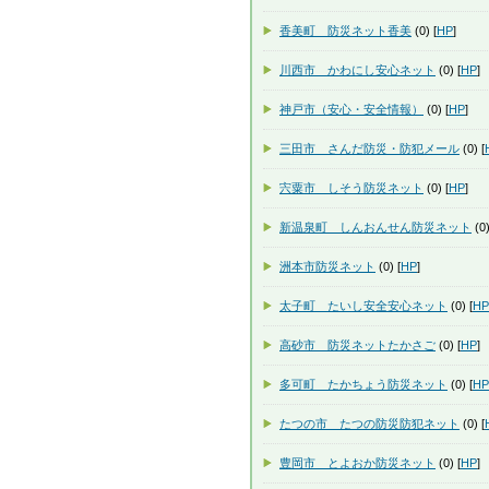
香美町 防災ネット香美
(0) [
HP
]
川西市 かわにし安心ネット
(0) [
HP
]
神戸市（安心・安全情報）
(0) [
HP
]
三田市 さんだ防災・防犯メール
(0) [
宍粟市 しそう防災ネット
(0) [
HP
]
新温泉町 しんおんせん防災ネット
(0)
洲本市防災ネット
(0) [
HP
]
太子町 たいし安全安心ネット
(0) [
HP
高砂市 防災ネットたかさご
(0) [
HP
]
多可町 たかちょう防災ネット
(0) [
HP
たつの市 たつの防災防犯ネット
(0) [
豊岡市 とよおか防災ネット
(0) [
HP
]