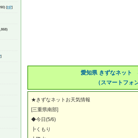
90) [
HP
]
,868)
P
]
愛知県 きずなネット
（スマートフォ
★きずなネットお天気情報
[三重県南部]
◆今日(5/6)
┣くもり