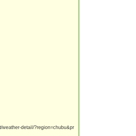
ast/weather-detail/?region=chubu&pr