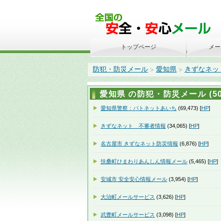
トップページ
メー
防犯・防災メール
愛知県
きずなネッ
>
>
愛知県 の防犯・防災メール (50
愛知県警察：パトネットあいち
(69,473) [
HP
]
きずなネット 不審者情報
(34,065) [
HP
]
名古屋市 きずなネット防災情報
(6,876) [
HP
]
扶桑町ひまわりあんしん情報メール
(5,465) [
HP
]
安城市 安全安心情報メール
(3,954) [
HP
]
大治町メールサービス
(3,626) [
HP
]
武豊町メールサービス
(3,098) [
HP
]