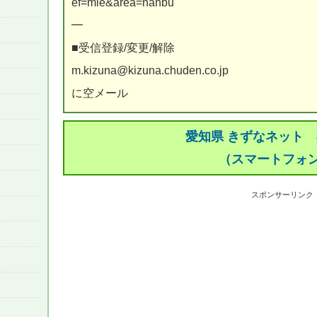
ef=mie&area=nanbu
━
■受信登録/変更/解除
m.kizuna@kizuna.chuden.co.jp
に空メール
愛知県 きずなネット
（スマートフォ
スポンサーリンク