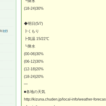
┗降水
(18-24)30%
◆明日(5/7)
┣くもり
) [
HP
]
┣気温 15/22℃
┗降水
(00-06)30%
(06-12)30%
(12-18)20%
(18-24)20%
━
■各地の天気
http://kizuna.chuden.jp/local-info/weather-forec