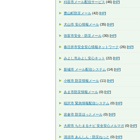
刈谷市メール配信サービス
(46) [
HP
]
豊山町防災メール
(42) [
HP
]
犬山市 安心情報メール
(35) [
HP
]
弥富市安全・防災メール
(30) [
HP
]
春日井市安全安心情報ネットワーク
(26) [
HP
]
みよし市みよし安心ネット
(22) [
HP
]
新城市 メール配信システム
(14) [
HP
]
小牧市 防災情報メール
(11) [
HP
]
あま市防災情報メール
(0) [
HP
]
稲沢市 緊急情報配信システム
(0) [
HP
]
岩倉市 防災ほっとメール
(0) [
HP
]
大府市 ちたまるナビ 安全安心メルマガ
(0) [
HP
]
清須市 あんしん・防災ねっと
(0) [
HP
]