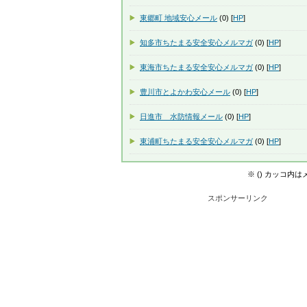
東郷町 地域安心メール
(0) [
HP
]
知多市ちたまる安全安心メルマガ
(0) [
HP
]
東海市ちたまる安全安心メルマガ
(0) [
HP
]
豊川市とよかわ安心メール
(0) [
HP
]
日進市 水防情報メール
(0) [
HP
]
東浦町ちたまる安全安心メルマガ
(0) [
HP
]
※ () カッコ内
スポンサーリンク