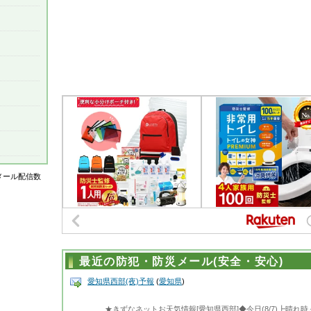
はメール配信数
最近の防犯・防災メール(安全・安心)
愛知県西部(夜)予報
(
愛知県
)
★きずなネットお天気情報[愛知県西部]◆今日(8/7)┣晴れ時々く