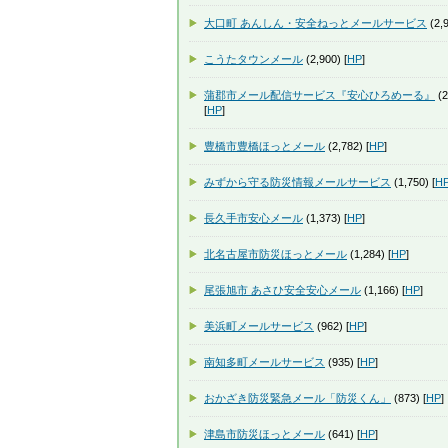
大口町 あんしん・安全ねっとメールサービス
(2,9
こうたタウンメール
(2,900) [
HP
]
蒲郡市メール配信サービス『安心ひろめーる』
(2
[
HP
]
豊橋市豊橋ほっとメール
(2,782) [
HP
]
みずから守る防災情報メールサービス
(1,750) [
H
長久手市安心メール
(1,373) [
HP
]
北名古屋市防災ほっとメール
(1,284) [
HP
]
尾張旭市 あさひ安全安心メール
(1,166) [
HP
]
美浜町メールサービス
(962) [
HP
]
南知多町メールサービス
(935) [
HP
]
おかざき防災緊急メール「防災くん」
(873) [
HP
]
津島市防災ほっとメール
(641) [
HP
]