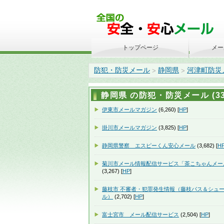
トップページ
メー
防犯・防災メール
静岡県
河津町防災
>
>
静岡県 の防犯・防災メール (33
伊東市メールマガジン
(6,260) [
HP
]
掛川市メールマガジン
(3,825) [
HP
]
静岡県警察 エスピーくん安心メール
(3,682) [
H
菊川市メール情報配信サービス「茶こちゃんメー
(3,267) [
HP
]
藤枝市 不審者・犯罪発生情報（藤枝パス＆シュ
ル）
(2,702) [
HP
]
富士宮市 メール配信サービス
(2,504) [
HP
]