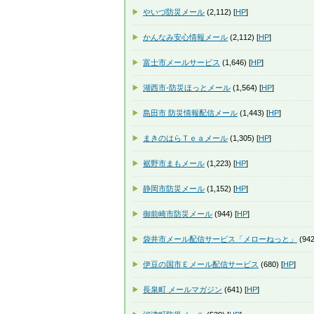
やいづ防災メール
(2,112) [
HP
]
かんなみ安心情報メール
(2,112) [
HP
]
富士市メールサービス
(1,646) [
HP
]
湖西市-防災ほっとメール
(1,564) [
HP
]
島田市 防災情報配信メール
(1,443) [
HP
]
まきのはらＴｅａメール
(1,305) [
HP
]
裾野市まもメール
(1,223) [
HP
]
静岡市防災メール
(1,152) [
HP
]
御前崎市防災メール
(944) [
HP
]
袋井市メール配信サービス「メローねっと」
(942
伊豆の国市Ｅメール配信サービス
(680) [
HP
]
長泉町 メールマガジン
(641) [
HP
]