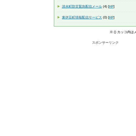
清水町防災緊急配信メール
(4) [
HP
]
東伊豆町情報配信サービス
(0) [
HP
]
※ () カッコ内
スポンサーリンク