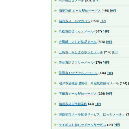
河津町防災メール
(539) [
HP
]
南伊豆町 メール配信サービス
(466) [
HP
]
熱海市メールマガジン
(350) [
HP
]
浜松市防災ホッとメール
(347) [
HP
]
吉田町 よしだ防災メール
(300) [
HP
]
三島市 みしまるホッとメール
(237) [
HP
]
伊豆市防災フリーメール
(179) [
HP
]
磐田市 いわたホッとライン
(146) [
HP
]
沼津市危機管理情報・同報無線情報メール
(144) [
下田市メール配信サービス
(126) [
HP
]
菊川市災害情報案内
(43) [
HP
]
御殿場市メール配信サービス「ほっとメール」
(3
サイポスお知らせメールサービス
(14) [
HP
]