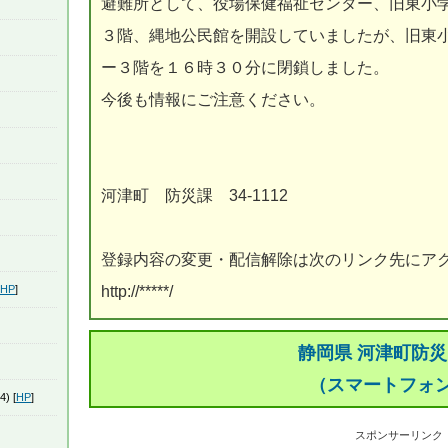
避難所として、役場保健福祉センター、旧東小
３階、縄地公民館を開設していましたが、旧東
ー３階を１６時３０分に閉鎖しました。
今後も情報にご注意ください。
河津町 防災課 34‐1112
登録内容の変更・配信解除は次のリンク先にア
HP
]
http://*****/
静岡県 河津町防
（スマートフォ
4) [
HP
]
スポンサーリンク