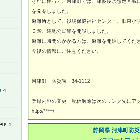
それに伴って、河津町では、津波浸水想定区域
を発令しました。
避難所として、役場保健福祉センター、旧東小
３階、縄地公民館を開設しました。
避難に時間のかかる方は、避難を開始してくだ
今後の情報にご注意ください。
河津町 防災課 34‐1112
HP
]
登録内容の変更・配信解除は次のリンク先にア
http://*****/
4) [
HP
]
静岡県 河津町防