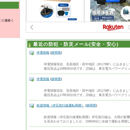
より連絡く
最近の防犯・防災メール(安全・安心)
停電情報
(
静岡県
)
停電情報現在、見高地区・田中地区（約170軒）におきま
復旧見込は20時00分頃です。詳細は、東京電力パワーグリ
停電情報
(
静岡県
)
停電情報現在、見高地区・田中地区（約170軒）におきま
復旧見込は17時30分頃です。詳細は、東京電力パワーグリ
鉄道情報（伊豆急行線運転再開）
(
静岡県
)
鉄道情報（伊豆急行線運転再開）伊豆急行線は、大雨の影響
を見合わせておりましたが、15時58分に全線で運転を再開し