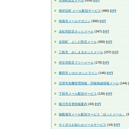
河津町防災メール
(539) [
HP
]
南伊豆町 メール配信サービス
(466) [
HP
]
熱海市メールマガジン
(350) [
HP
]
浜松市防災ホッとメール
(347) [
HP
]
吉田町 よしだ防災メール
(300) [
HP
]
三島市 みしまるホッとメール
(237) [
HP
]
伊豆市防災フリーメール
(179) [
HP
]
磐田市 いわたホッとライン
(146) [
HP
]
沼津市危機管理情報・同報無線情報メール
(144) [
下田市メール配信サービス
(126) [
HP
]
菊川市災害情報案内
(43) [
HP
]
御殿場市メール配信サービス「ほっとメール」
(3
サイポスお知らせメールサービス
(14) [
HP
]