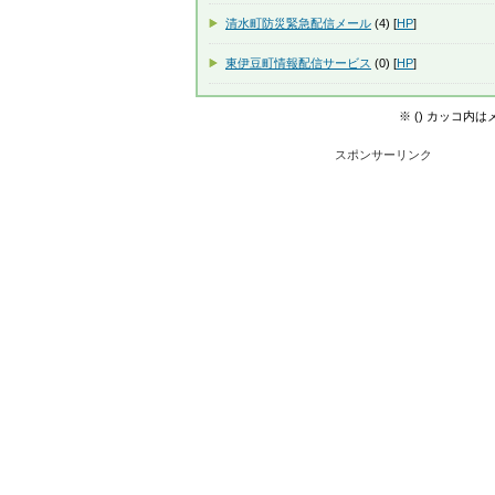
清水町防災緊急配信メール
(4) [
HP
]
東伊豆町情報配信サービス
(0) [
HP
]
※ () カッコ内
スポンサーリンク