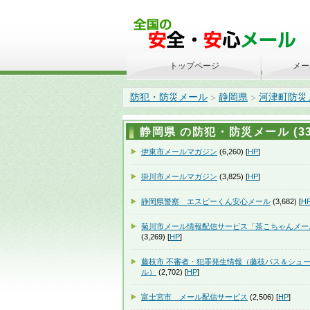
トップページ
メー
防犯・防災メール
静岡県
河津町防災
>
>
静岡県 の防犯・防災メール (33
伊東市メールマガジン
(6,260) [
HP
]
掛川市メールマガジン
(3,825) [
HP
]
静岡県警察 エスピーくん安心メール
(3,682) [
H
菊川市メール情報配信サービス「茶こちゃんメー
(3,269) [
HP
]
藤枝市 不審者・犯罪発生情報（藤枝パス＆シュ
ル）
(2,702) [
HP
]
富士宮市 メール配信サービス
(2,506) [
HP
]