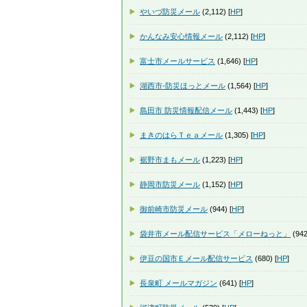
やいづ防災メール
(2,112) [
HP
]
かんなみ安心情報メール
(2,112) [
HP
]
富士市メールサービス
(1,646) [
HP
]
湖西市-防災ほっとメール
(1,564) [
HP
]
島田市 防災情報配信メール
(1,443) [
HP
]
まきのはらＴｅａメール
(1,305) [
HP
]
裾野市まもメール
(1,223) [
HP
]
静岡市防災メール
(1,152) [
HP
]
御前崎市防災メール
(944) [
HP
]
袋井市メール配信サービス「メローねっと」
(942
伊豆の国市Ｅメール配信サービス
(680) [
HP
]
長泉町 メールマガジン
(641) [
HP
]