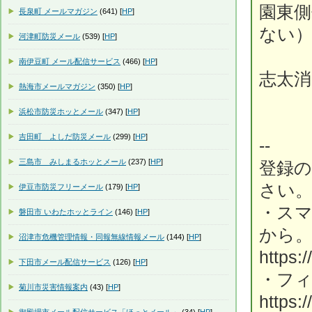
園東側
長泉町 メールマガジン
(641) [
HP
]
ない
河津町防災メール
(539) [
HP
]
南伊豆町 メール配信サービス
(466) [
HP
]
志太消
熱海市メールマガジン
(350) [
HP
]
浜松市防災ホッとメール
(347) [
HP
]
吉田町 よしだ防災メール
(299) [
HP
]
--
三島市 みしまるホッとメール
(237) [
HP
]
登録
さい
伊豆市防災フリーメール
(179) [
HP
]
・ス
磐田市 いわたホッとライン
(146) [
HP
]
から
沼津市危機管理情報・同報無線情報メール
(144) [
HP
]
https:
下田市メール配信サービス
(126) [
HP
]
・フ
菊川市災害情報案内
(43) [
HP
]
https: