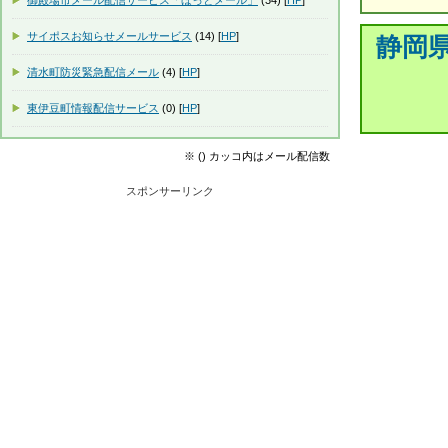
御殿場市メール配信サービス「ほっとメール」
(34) [
HP
]
サイポスお知らせメールサービス
(14) [
HP
]
静岡
清水町防災緊急配信メール
(4) [
HP
]
東伊豆町情報配信サービス
(0) [
HP
]
※ () カッコ内はメール配信数
スポンサーリンク