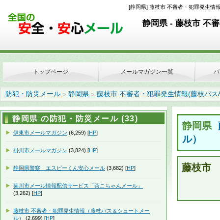
[静岡県] 藤枝市 不審者・犯罪発生情報(
静岡県 - 藤枝市 
トップページ
メールマガジン一覧
バ
防犯・防災メール
静岡県
藤枝市 不審者・犯罪発生情報(藤枝パス
>
>
静岡県 の防犯・防災メール (33)
静岡県
伊東市メールマガジン
(6,259) [
HP
]
ル）
掛川市メールマガジン
(3,824) [
HP
]
藤枝市
静岡県警察 エスピーくん安心メール
(3,682) [
HP
]
菊川市メール情報配信サービス「茶こちゃんメール」
(3,262) [
HP
]
藤枝市 不審者・犯罪発生情報（藤枝パス＆シュートメー
ル）
(2,699) [
HP
]