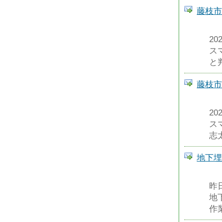
藤枝市
2
ス
と
藤枝市
2
ス
志
地下埋
昨
地
作