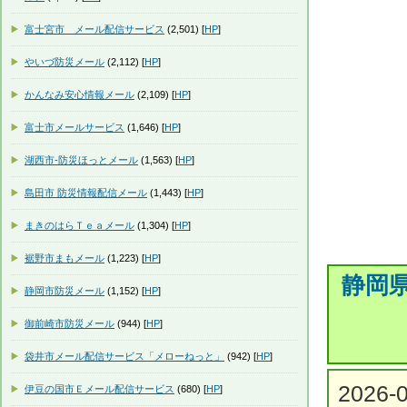
富士宮市 メール配信サービス
(2,501) [
HP
]
やいづ防災メール
(2,112) [
HP
]
かんなみ安心情報メール
(2,109) [
HP
]
富士市メールサービス
(1,646) [
HP
]
湖西市-防災ほっとメール
(1,563) [
HP
]
島田市 防災情報配信メール
(1,443) [
HP
]
まきのはらＴｅａメール
(1,304) [
HP
]
裾野市まもメール
(1,223) [
HP
]
静岡
静岡市防災メール
(1,152) [
HP
]
御前崎市防災メール
(944) [
HP
]
袋井市メール配信サービス「メローねっと」
(942) [
HP
]
2026
伊豆の国市Ｅメール配信サービス
(680) [
HP
]