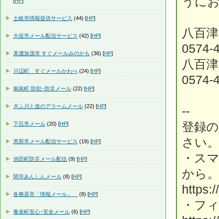
うに
[
HP
]
土岐市情報提供サービス
(44) [
HP
]
八百津
大垣市メール配信サービス
(42) [
HP
]
0574-
美濃加茂市 すぐメールみのかも
(36) [
HP
]
八百津
川辺町 すぐメールかわべ
(24) [
HP
]
0574
御嵩町 防犯･防災メール
(22) [
HP
]
ぎふ川と道のアラームメール
(22) [
HP
]
--
登録
下呂市メール
(20) [
HP
]
さい
恵那市メール配信サービス
(19) [
HP
]
・ス
池田町防災メール配信
(9) [
HP
]
から
関市あんしんメール
(8) [
HP
]
https:
各務原市「情報メール」
(8) [
HP
]
・フ
養老町安心･安全メール
(6) [
HP
]