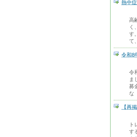
熱中症
高
く
す
て
令和8
令
ま
募
な
【再掲
ト
す