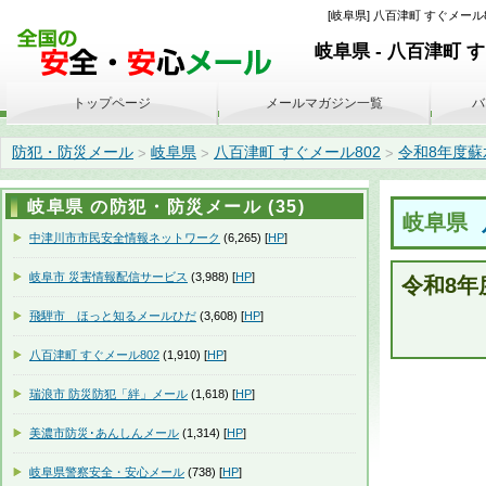
[岐阜県] 八百津町 すぐメール8
岐阜県 - 八百津町 
トップページ
メールマガジン一覧
バ
防犯・防災メール
岐阜県
八百津町 すぐメール802
令和8年度蘇水峡
>
>
>
岐阜県 の防犯・防災メール (35)
岐阜県
中津川市市民安全情報ネットワーク
(6,265) [
HP
]
岐阜市 災害情報配信サービス
(3,988) [
HP
]
令和8年
飛騨市 ほっと知るメールひだ
(3,608) [
HP
]
八百津町 すぐメール802
(1,910) [
HP
]
瑞浪市 防災防犯「絆」メール
(1,618) [
HP
]
美濃市防災･あんしんメール
(1,314) [
HP
]
岐阜県警察安全・安心メール
(738) [
HP
]