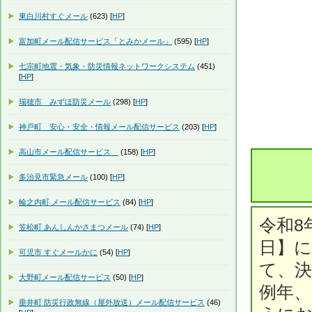
東白川村すぐメール
(623) [
HP
]
富加町メール配信サービス「とみかメール」
(595) [
HP
]
七宗町地震・気象・防災情報ネットワークシステム
(451)
[
HP
]
瑞穂市 みずほ防災メール
(298) [
HP
]
神戸町 安心・安全・情報メール配信サービス
(203) [
HP
]
高山市メール配信サービス
(158) [
HP
]
多治見市緊急メール
(100) [
HP
]
輪之内町 メール配信サービス
(84) [
HP
]
令和8
笠松町 あんしんかさまつメール
(74) [
HP
]
日】
可児市 すぐメールかに
(54) [
HP
]
て、
大野町メール配信サービス
(50) [
HP
]
例年
垂井町 防災行政無線（屋外放送）メール配信サービス
(46)