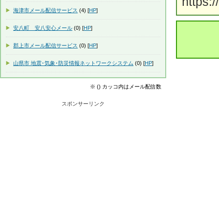
https:
海津市メール配信サービス
(4) [
HP
]
安八町 安八安心メール
(0) [
HP
]
郡上市メール配信サービス
(0) [
HP
]
山県市 地震･気象･防災情報ネットワークシステム
(0) [
HP
]
※ () カッコ内はメール配信数
スポンサーリンク