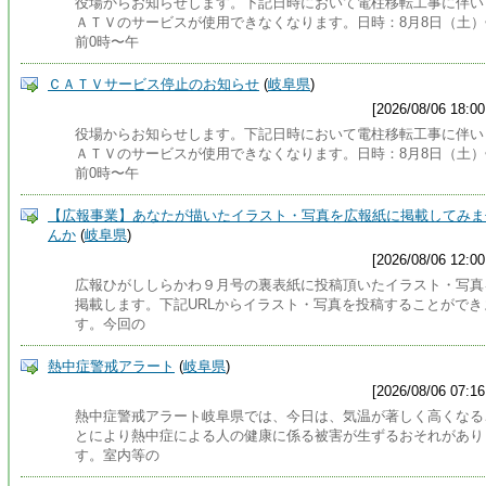
役場からお知らせします。下記日時において電柱移転工事に伴い
ＡＴＶのサービスが使用できなくなります。日時：8月8日（土）
前0時〜午
ＣＡＴＶサービス停止のお知らせ
(
岐阜県
)
[2026/08/06 18:00
役場からお知らせします。下記日時において電柱移転工事に伴い
ＡＴＶのサービスが使用できなくなります。日時：8月8日（土）
前0時〜午
【広報事業】あなたが描いたイラスト・写真を広報紙に掲載してみま
んか
(
岐阜県
)
[2026/08/06 12:00
広報ひがししらかわ９月号の裏表紙に投稿頂いたイラスト・写真
掲載します。下記URLからイラスト・写真を投稿することができ
す。今回の
熱中症警戒アラート
(
岐阜県
)
[2026/08/06 07:16
熱中症警戒アラート岐阜県では、今日は、気温が著しく高くなる
とにより熱中症による人の健康に係る被害が生ずるおそれがあり
す。室内等の