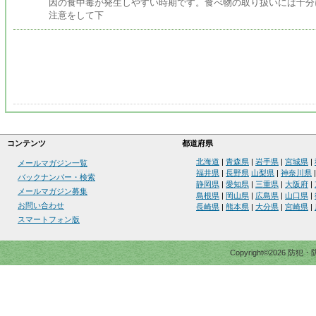
因の食中毒が発生しやすい時期です。食べ物の取り扱いには十分
注意をして下
コンテンツ
都道府県
北海道
|
青森県
|
岩手県
|
宮城県
|
メールマガジン一覧
福井県
|
長野県
山梨県
|
神奈川県
バックナンバー・検索
静岡県
|
愛知県
|
三重県
|
大阪府
|
メールマガジン募集
島根県
|
岡山県
|
広島県
|
山口県
|
お問い合わせ
長崎県
|
熊本県
|
大分県
|
宮崎県
|
スマートフォン版
Copyright©2026 防犯・