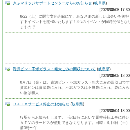
ぎふマリッジサポートセンターからのお知らせ
(
岐阜県
)
[2026/08/05 17:30
8/22（土）に関市文化会館にて、みなさまの新しい出会いを後押
するイベントを開催いたします！3つのイベントが同時開催とな
ますので
資源ビン・不燃ガラス・粗大ごみの回収について
(
岐阜県
)
[2026/08/05 13:00
8月7日（金）は、資源ビン・不燃ガラス・粗大ごみの回収日です
資源ビンは資源袋に入れ、不燃ガラスは不燃袋に入れ、袋に入ら
い物は粗大
ＣＡＴＶサービス停止のお知らせ
(
岐阜県
)
[2026/08/04 18:00
役場からお知らせします。下記日時において電柱移転工事に伴い
ＡＴＶのサービスが使用できなくなります。日時：8月8日（土）
前0時〜午