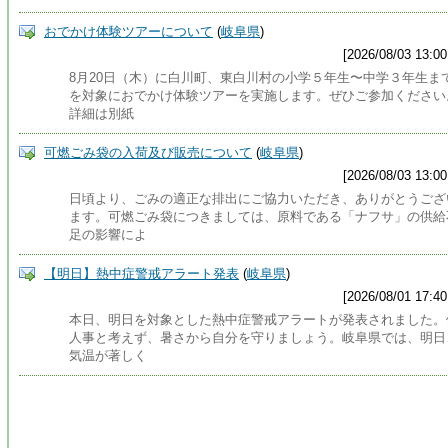
おでかけ体験ツアーについて
(
岐阜県
)
[2026/08/03 13:00
8月20日（木）に白川町、東白川村の小学５年生〜中学３年生ま
を対象におでかけ体験ツアーを実施します。ぜひご参加ください
詳細は別紙
可燃ごみ袋の入荷及び販売について
(
岐阜県
)
[2026/08/03 13:00
日頃より、ごみの適正な排出にご協力いただき、ありがとうござ
ます。可燃ごみ袋につきましては、原料である「ナフサ」の供給
足の影響によ
【明日】熱中症警戒アラート発表
(
岐阜県
)
[2026/08/01 17:40
本日、明日を対象とした熱中症警戒アラートが発表されました。
人事と考えず、暑さから自分を守りましょう。岐阜県では、明日
気温が著しく