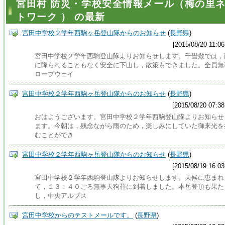
宮田村 防災・学校安全情報メール（梅の里
トワーク ） の最新
宮田中学校２学年西駒ヶ岳登山隊からのお知らせ
(
長野県
)
[2015/08/20 11:06
宮田中学校２学年西駒登山隊よりお知らせします。千畳敷では，
に降られることもなく安全に下山し，散策もできました。全員無
ロープウェイ
宮田中学校２学年西駒ヶ岳登山隊からのお知らせ
(
長野県
)
[2015/08/20 07:38
おはようございます。宮田中学校２学年西駒登山隊よりお知らせ
ます。今朝は，残念ながら雨のため，楽しみにしていた御来光を
むことができ
宮田中学校２学年西駒ヶ岳登山隊からのお知らせ
(
長野県
)
[2015/08/19 16:03
宮田中学校２学年西駒登山隊よりお知らせします。天候に恵まれ
て，１３：４０ごろ無事天狗荘に到着しました。本岳登頂も果た
し，中央アルプス
宮田中学校からのテストメールです。
(
長野県
)