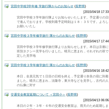
宮田中学校3学年修 学旅行隊からのお知らせ
(
長野県
)
[2015/04/18 17:33
宮田中学校３学年旅行隊よりお知らせいたします。予定通りの日
で進んでおります。学校到着予定時刻は１８：３５です。よろし
お願いいたし
宮田中学校３学年修学旅行 隊からのお知らせ
(
長野県
)
[2015/04/17 17:44
宮田中学校３学年修学旅行隊よりお知らせします。本日は京都に
班別タクシー見学を行いました。晴天に恵まれ，それぞれの班で
定した見学地
宮田中学校３学年修学旅行 隊からのお知らせ
(
長野県
)
[2015/04/16 18:42
本日，全員元気で１日目の日程を終え，予定通り奈良の宿に到着
ました。晴天に恵まれ，法隆寺，東大寺などを見学し，古代の人
の仏像に対す
交通安全教室延期について ＜宮田小＞
(
長野県
)
[2015/04/13 06:06
本日の２年・３年・６年の交通安全教室は、雨天のため延期しま