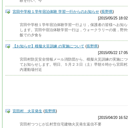
験を行い、今
宮田中学校１学年宿泊体験 学習一行からのお知らせ
(
長野県
)
[2015/05/25 18:02
宮田中学校１学年宿泊体験学習一行より，保護者の皆様へお知ら
します。宮田中宿泊体験学習一行は，ウォークラリーの後，野外
飯での夕食を
【お知らせ】模擬火災訓練 の実施について
(
長野県
)
[2015/05/22 17:05
宮田村防災安全情報メール消防団から、模擬火災訓練の実施につ
てお知らせします。明日、５月２３日（土）早朝６時から宮田村
内運動場付近
宮田村 火災発生
(
長野県
)
[2015/04/20 16:52
宮田村つつじが丘村営住宅建物火災発生返信不要