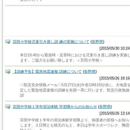
宮田小学校児童引き渡し訓 練の実施について
(
長野県
)
[2015/05/30 10:24
本日10:40から緊急時・災害時における児童引き渡し訓練を実施
ます。ご協力をお願い致します。＜宮田小学校＞
【訓練予告】緊急地震速報 訓練について
(
長野県
)
[2015/05/26 18:16
◇防災安全情報メール◇5月27日(水)午前10時15分頃に、大地震
定した緊急地震速報の訓練を全国一斉に行います。防災行政無線
訓
宮田中学校１学年宿泊体験 学習隊からのお知らせ
(
長野県
)
[2015/05/26 13:14
宮田中学校１学年の宿泊体験学習隊より、保護者の皆様へお知ら
します。２日間とも晴天のもと、本日は学年スポーツレク、陶芸