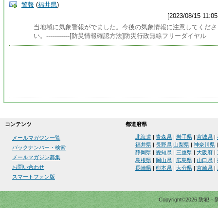
警報
(
福井県
)
[2023/08/15 11:05
当地域に気象警報がでました。今後の気象情報に注意してくださ
い。------------[防災情報確認方法]防災行政無線フリーダイヤル
コンテンツ
都道府県
北海道
|
青森県
|
岩手県
|
宮城県
|
メールマガジン一覧
福井県
|
長野県
山梨県
|
神奈川県
バックナンバー・検索
静岡県
|
愛知県
|
三重県
|
大阪府
|
メールマガジン募集
島根県
|
岡山県
|
広島県
|
山口県
|
お問い合わせ
長崎県
|
熊本県
|
大分県
|
宮崎県
|
スマートフォン版
Copyright©2026 防犯・