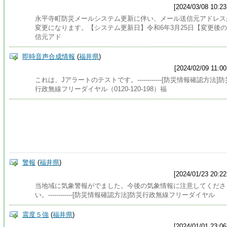
[2024/03/08 10:23
永平寺町防災メールシステム更新に伴い、メール送信元アドレス
変更になります。【システム更新日】令和6年3月25日【変更後
信元アド
即時音声合成情報
(
福井県
)
[2024/02/09 11:00
これは、Jアラートのテストです。------------[防災情報確認方法]防
行政無線フリーダイヤル（0120-120-198）福
警報
(
福井県
)
[2024/01/23 20:22
当地域に気象警報がでました。今後の気象情報に注意してくださ
い。------------[防災情報確認方法]防災行政無線フリーダイヤル
震度５強
(
福井県
)
[2024/01/01 23:06