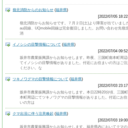
嶺北消防からのお知らせ
(
福井県
)
[2022/07/05 18:22
嶺北消防からお知らせです。７月２日(土)より障害が出ていまし
au回線、UQmobile回線は完全復旧しました。お問い合わせ先嶺
消
イノシシの目撃情報について
(
福井県
)
[2022/07/04 09:52
坂井市農業振興課からお知らせします。昨夜、三国町南本町周辺
てイノシシの目撃情報がありました。付近にお住まいの方はご注
ください。な
ツキノワグマの目撃情報について
(
福井県
)
[2022/07/03 23:17
坂井市農業振興課からお知らせします。本日22時20分頃、三国
本町周辺にてツキノワグマの目撃情報がありました。付近にお住
いの方は
クマ出没に伴う注意喚起
(
福井県
)
[2022/07/03 19:00
坂井市農業振興課からお知らせします。福井県内においてクマの