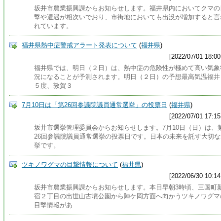
坂井市農業振興課からお知らせします。福井県内においてクマの
撃や遭遇が相次いでおり、市街地においても出没が増加すると言
れています。
福井県熱中症警戒アラート発表について
(
福井県
)
[2022/07/01 18:00
福井県では、明日（２日）は、熱中症の危険性が極めて高い気象
況になることが予測されます。明日（２日）の予想最高気温福井
５度、敦賀３
7月10日は「第26回参議院議員通常選挙」の投票日
(
福井県
)
[2022/07/01 17:15
坂井市選挙管理委員会からお知らせします。7月10日（日）は、
26回参議院議員通常選挙の投票日です。日本の未来を託す大切な
挙です。
ツキノワグマの目撃情報について
(
福井県
)
[2022/06/30 10:14
坂井市農業振興課からお知らせします。本日早朝3時頃、三国町
宿２丁目の出世山古墳公園から陣ケ岡方面へ向かうツキノワグマ
目撃情報があ