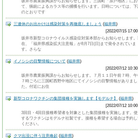
坂井市農業振興課からお知らせします。三国町「加戸地区」にお
て、猟銃によるカラス等の捕獲を行います。日時については、下
のとおりです
三連休のお出かけは感染対策を再徹底しましょう
(
福井県
)
[2022/07/15 17:00
坂井市新型コロナウイルス感染症対策本部からお知らせします。
在、「福井県感染拡大注意報」が8月7日(日)まで発令されていま
す。さらな
イノシシの目撃情報について
(
福井県
)
[2022/07/12 10:30
坂井市農業振興課からお知らせします。７月１１日午前７時、午
７時ごろに三国町西野中地区にてイノシシの目撃情報がありまし
た。付近にお住
新型コロナワクチンの集団接種を実施します【モデルナ】
(
福井県
)
[2022/07/12 10:00
3回目・4回目接種希望者を対象とした集団接種を実施します。使
するワクチンはモデルナ社製です。接種を希望する場合は予約し
ください。
クマ出没に伴う注意喚起
(
福井県
)