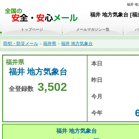
福井 地方
福井 地方気象台 [福
トップページ
メールマガジン一覧
バ
防犯・防災メール
福井県
福井 地方気象台
>
>
福井県
本日
福井 地方気象台
昨日
3,502
全登録数
今月
今年
福井 地方気象台