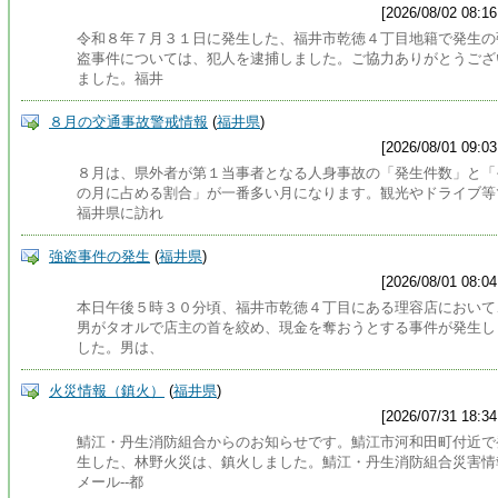
[2026/08/02 08:16
令和８年７月３１日に発生した、福井市乾徳４丁目地籍で発生の
盗事件については、犯人を逮捕しました。ご協力ありがとうござ
ました。福井
８月の交通事故警戒情報
(
福井県
)
[2026/08/01 09:03
８月は、県外者が第１当事者となる人身事故の「発生件数」と「
の月に占める割合」が一番多い月になります。観光やドライブ等
福井県に訪れ
強盗事件の発生
(
福井県
)
[2026/08/01 08:04
本日午後５時３０分頃、福井市乾徳４丁目にある理容店において
男がタオルで店主の首を絞め、現金を奪おうとする事件が発生し
した。男は、
火災情報（鎮火）
(
福井県
)
[2026/07/31 18:34
鯖江・丹生消防組合からのお知らせです。鯖江市河和田町付近で
生した、林野火災は、鎮火しました。鯖江・丹生消防組合災害情
メール--都