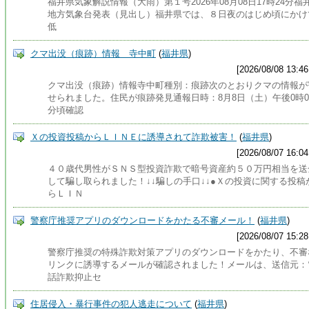
福井県気象解説情報（大雨）第１号2026年08月08日17時24分福
地方気象台発表（見出し）福井県では、８日夜のはじめ頃にかけ
低
クマ出没（痕跡）情報 寺中町
(
福井県
)
[2026/08/08 13:46
クマ出没（痕跡）情報寺中町種別：痕跡次のとおりクマの情報が
せられました。住民が痕跡発見通報日時：8月8日（土）午後0時0
分頃確認
Ｘの投資投稿からＬＩＮＥに誘導されて詐欺被害！
(
福井県
)
[2026/08/07 16:04
４０歳代男性がＳＮＳ型投資詐欺で暗号資産約５０万円相当を送
して騙し取られました！↓↓騙しの手口↓↓●Ｘの投資に関する投稿
らＬＩＮ
警察庁推奨アプリのダウンロードをかたる不審メール！
(
福井県
)
[2026/08/07 15:28
警察庁推奨の特殊詐欺対策アプリのダウンロードをかたり、不審
リンクに誘導するメールが確認されました！メールは、送信元：
話詐欺抑止セ
住居侵入・暴行事件の犯人逃走について
(
福井県
)