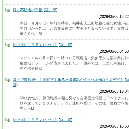
行方不明者の手配
(
福井県
)
[2026/08/06 13:22
本日（８月６日）午前９時頃、福井市天王町地籍に住む女性が徒
で自宅から外出したのを最後に行方不明となっています。女性は
齢５０代、身
熱中症にご注意ください！
(
福井県
)
[2026/08/06 04:58
２０２６年８月６日０５時００分環境省・気象庁から福井県に熱
症警戒アラートが発表されました。・屋外では、日差しを避け、
憩や水分補給
県下で連続発生！警察官を騙る不審電話から300万円のサギ被害！
(
県
)
[2026/08/05 19:04
60代女性が、郵便職員を騙る男から自宅固定電話に「ベトナムに
物を送っていませんか。」等と連絡を受け、その後、警察官を騙
男からLI
熱中症にご注意ください！
(
福井県
)
[2026/08/05 16:58