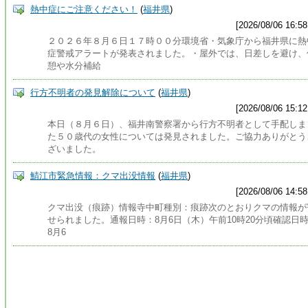
熱中症にご注意ください！
(
福井県
)
[2026/08/06 16:58
２０２６年８月６日１７時００分環境省・気象庁から福井県に熱
症警戒アラートが発表されました。・屋外では、日差しを避け、
憩や水分補給
行方不明者の発見解除について
(
福井県
)
[2026/08/06 15:12
本日（８月６日）、福井南警察署から行方不明者として手配しま
た５０歳代の女性については発見されました。ご協力ありがとう
ざいました。
鯖江市緊急情報：クマ出没情報
(
福井県
)
[2026/08/06 14:58
クマ出没（痕跡）情報寺中町種別：痕跡次のとおりクマの情報が
せられました。通報日時：8月6日（木）午前10時20分頃確認日
8月6