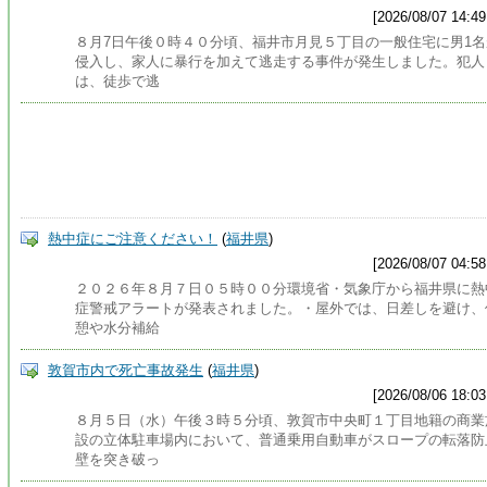
[2026/08/07 14:49
８月7日午後０時４０分頃、福井市月見５丁目の一般住宅に男1名
侵入し、家人に暴行を加えて逃走する事件が発生しました。犯人
は、徒歩で逃
熱中症にご注意ください！
(
福井県
)
[2026/08/07 04:58
２０２６年８月７日０５時００分環境省・気象庁から福井県に熱
症警戒アラートが発表されました。・屋外では、日差しを避け、
憩や水分補給
敦賀市内で死亡事故発生
(
福井県
)
[2026/08/06 18:03
８月５日（水）午後３時５分頃、敦賀市中央町１丁目地籍の商業
設の立体駐車場内において、普通乗用自動車がスロープの転落防
壁を突き破っ