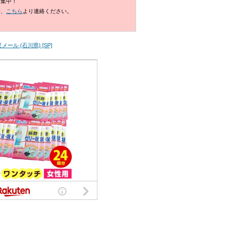
募集中！
合、
こちら
より連絡ください。
ール (石川県) [SP]