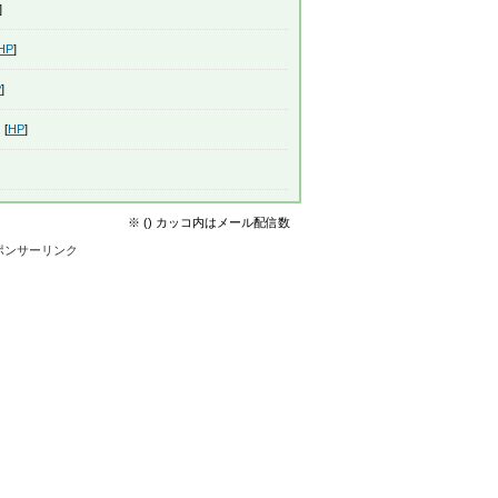
]
HP
]
P
]
 [
HP
]
※ () カッコ内はメール配信数
ポンサーリンク