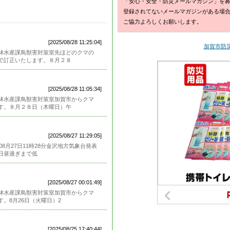
「安心・安全・防災メールマガジン」を
登録されてないメールマガジンがある場
ご協力よろしくお願いします。
[2025/08/28 11:25:04]
加賀市防災メ
林水産課鳥獣害対策室先ほどのクマの
で訂正いたします。８月２８
[2025/08/28 11:05:34]
林水産課鳥獣害対策室加賀市からクマ
す。８月２８日（木曜日）午
[2025/08/27 11:29:05]
8月27日11時28分金沢地方気象台発表
日昼過ぎまで低
[2025/08/27 00:01:49]
林水産課鳥獣害対策室加賀市からクマ
。8月26日（火曜日）2
[2025/08/25 17:40:44]