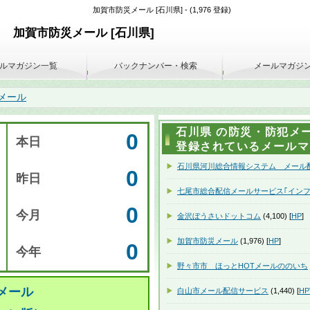
加賀市防災メール [石川県] - (1,976 登録)
加賀市防災メール [石川県]
ルマガジン一覧
バックナンバー・検索
メールマガジ
メール
石川県 の防災・防犯メー
0
本日
登録されているメールマガ
石川県河川総合情報システム メール
0
昨日
七尾市総合配信メールサービス｢インフ
0
今月
金沢ぼうさいドットコム
(4,100) [
HP
]
加賀市防災メール
(1,976) [
HP
]
0
今年
野々市市 ほっとHOTメールののいち
メール
白山市メール配信サービス
(1,440) [
HP