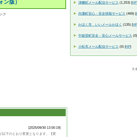
ォン版）
津幡町メール配信サービス
(1,253) [
HP
内灘町安心・安全情報サービス
(469) [
ンク
かほく市 いいメールかほく
(135) [
H
中能登町安全・安心メールサービス
(0)
小松市メール配信サービス
(0) [
HP
]
ス
[2025/09/30 13:00:19]
が以下のとおり変更となります。【変