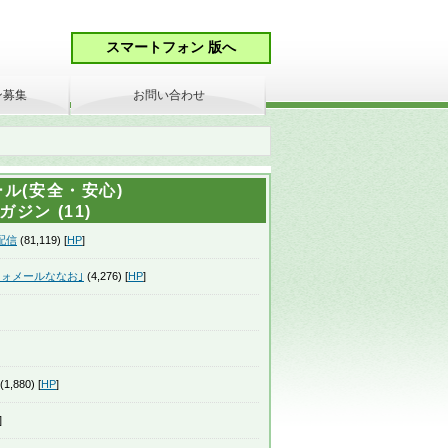
ン募集
お問い合わせ
ル(安全・安心)
ジン (11)
配信
(81,119) [
HP
]
ォメールななお｣
(4,276) [
HP
]
(1,880) [
HP
]
]