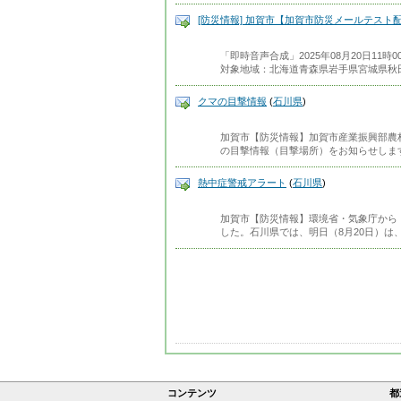
[防災情報] 加賀市【加賀市防災メールテスト
「即時音声合成」2025年08月20日11
対象地域：北海道青森県岩手県宮城県秋
クマの目撃情報
(
石川県
)
加賀市【防災情報】加賀市産業振興部農
の目撃情報（目撃場所）をお知らせします
熱中症警戒アラート
(
石川県
)
加賀市【防災情報】環境省・気象庁から
した。石川県では、明日（8月20日）は
コンテンツ
都