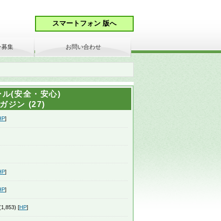
ン募集
お問い合わせ
ル(安全・安心)
ジン (27)
HP
]
HP
]
HP
]
1,853) [
HP
]