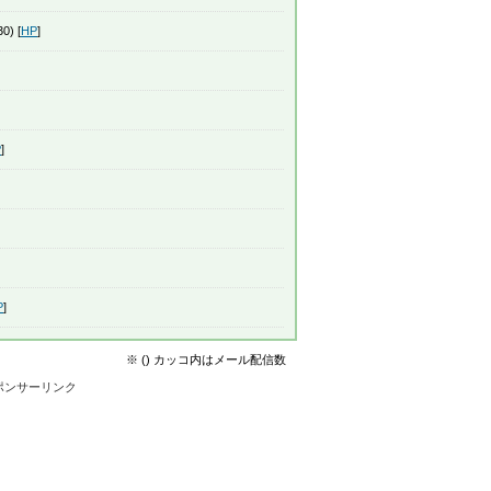
0) [
HP
]
P
]
P
]
※ () カッコ内はメール配信数
ポンサーリンク