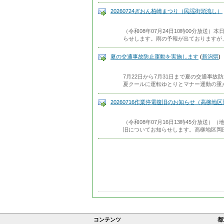
20260724ぎおん柏崎まつり（民謡街頭流し）
（令和08年07月24日10時00分放送
らせします。雨の予報が出ておりますが
夏の交通事故防止運動を実施します
(
新潟県
)
7月22日から7月31日まで夏の交通事
夏クールに運転ゆとりとマナー運動の重点
20260716作業停電復旧のお知らせ（高柳地
（令和08年07月16日13時45分放送
旧についてお知らせします。高柳地区岡
コンテンツ
都