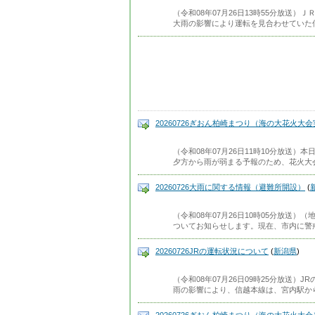
（令和08年07月26日13時55分放送
大雨の影響により運転を見合わせていた
20260726ぎおん柏崎まつり（海の大花火大
（令和08年07月26日11時10分放送
夕方から雨が弱まる予報のため、花火大
20260726大雨に関する情報（避難所開設）
(
（令和08年07月26日10時05分放送
ついてお知らせします。現在、市内に警
20260726JRの運転状況について
(
新潟県
)
（令和08年07月26日09時25分放送）
雨の影響により、信越本線は、宮内駅か