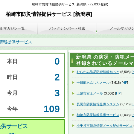
柏崎市防災情報提供サービス [新潟県] - (2,033 登録)
柏崎市防災情報提供サービス [新潟県]
ルマガジン一覧
バックナンバー・検索
メールマガジ
情報提供サービス
新潟県 の防災・防犯メー
0
本日
登録されているメールマガ
むらかみ防災防犯情報ねっと
(5,508) [
2
昨日
十日町あんしんメール
(3,618) [
HP
]
3
今月
上越市安全メール
(3,606) [
HP
]
長岡市防災情報提供システム
(2,126) [
109
今年
柏崎市防災情報提供サービス
(2,033) [
提供サービス
小千谷市緊急情報メール配信サービス
(