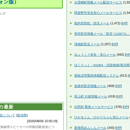
ォン版）
出雲崎町情報メール配信サービス
(1,82
阿賀野市安全安心メールサービス
(1,54
ンク
胎内市防犯・防災メール
(1,472) [
HP
]
燕市防災情報メール「防災つばめ?ル
津南町防災メール
(1,207) [
HP
]
みょうこう安全・安心メール
(942) [
H
ほくりっく：hoclick - 北陸地域(新
南魚沼市緊急情報配信システム
(611) [
弥彦村防災情報メール
(459) [
HP
]
田上町 行政情報メール
(419) [
HP
]
の最新
刈羽村 緊急メールサービス
(378) [
HP
]
放送について
(
新潟県
)
ひかるくん・ひかりちゃん安心メール
(
[2026/08/06 10:00:19]
）防災無線用スピーカーの作動試験放送につ
新発田あんしんメール
(343) [
HP
]