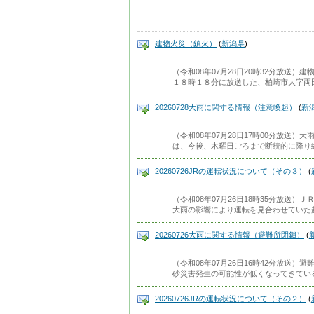
建物火災（鎮火）
(
新潟県
)
（令和08年07月28日20時32分放送
１８時１８分に放送した、柏崎市大字両
20260728大雨に関する情報（注意喚起）
(
新
（令和08年07月28日17時00分放送
は、今後、木曜日ごろまで断続的に降り
20260726JRの運転状況について（その３）
(
（令和08年07月26日18時35分放送
大雨の影響により運転を見合わせていた
20260726大雨に関する情報（避難所閉鎖）
(
（令和08年07月26日16時42分放送
砂災害発生の可能性が低くなってきてい
20260726JRの運転状況について（その２）
(