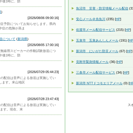
午後1時に、防
魚沼市 災害・防災情報メール配信
(33
県
)
[2026/08/06 09:00:16]
安心メール＠糸魚川
(235) [
HP
]
）熱中症予防についてお知らせします。県内
中症の危険が高ま
佐渡市メール配信サービス
(215) [
HP
]
放送について
(
新潟県
)
五泉市 五泉あんしんメール
(191) [
H
[2026/08/05 17:00:16]
）防災無線用スピーカーの作動試験放送につ
新潟市 にいがた防災メール
(67) [
HP
]
午後1時に、防
見附市緊急情報メール
(36) [
HP
]
[2026/07/29 05:44:23]
三条市メール配信サービス
(34) [
HP
]
）（この配信は音声による放送は実施してい
します。米山地区
新潟市 NTTドコモエリアメール
(0) [
H
[2026/07/28 23:47:43]
）（この配信は音声による放送は実施してい
ス
します。現在、米