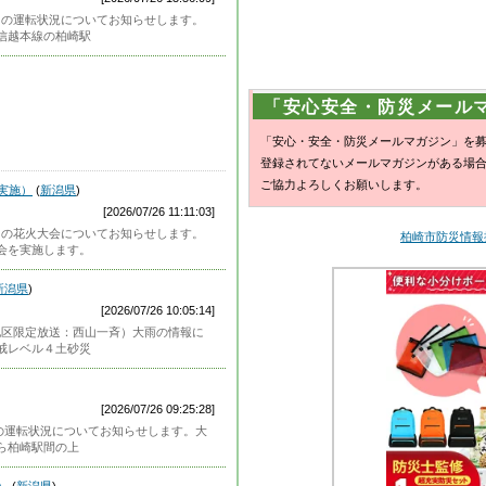
）ＪＲの運転状況についてお知らせします。
信越本線の柏崎駅
「安心安全・防災メール
「安心・安全・防災メールマガジン」を
登録されてないメールマガジンがある場
ご協力よろしくお願いします。
会実施）
(
新潟県
)
[2026/07/26 11:11:03]
）本日の花火大会についてお知らせします。
柏崎市防災情報提供
会を実施します。
新潟県
)
[2026/07/26 10:05:14]
）（地区限定放送：西山一斉）大雨の情報に
戒レベル４土砂災
[2026/07/26 09:25:28]
JRの運転状況についてお知らせします。大
ら柏崎駅間の上