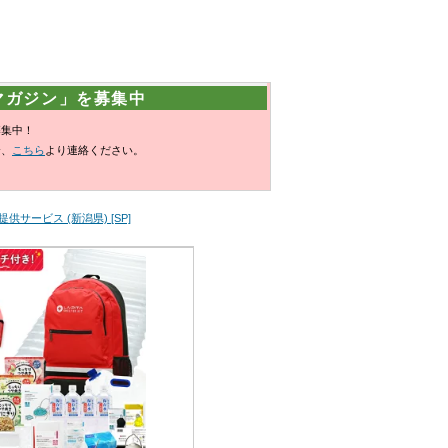
マガジン」を募集中
募集中！
合、
こちら
より連絡ください。
サービス (新潟県) [SP]