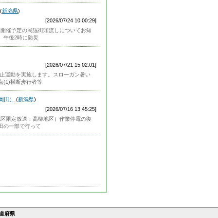
(
新潟県
)
[2026/07/24 10:00:29]
）本日開催予定の民謡街頭流しについてお知
、午後2時に防災
[2026/07/21 15:02:01]
故防止運動を実施します。スローガン暑い
(1)横断歩行者等
区岡田）
(
新潟県
)
[2026/07/16 13:45:25]
）（地区限定放送：高柳地区）作業停電の復
田の一部で行って
道府県