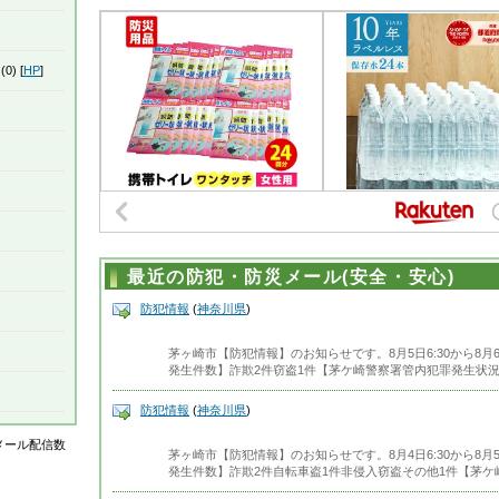
(0) [
HP
]
最近の防犯・防災メール(安全・安心)
防犯情報
(
神奈川県
)
茅ヶ崎市【防犯情報】のお知らせです。8月5日6:30から8月
発生件数】詐欺2件窃盗1件【茅ケ崎警察署管内犯罪発生状況】◆
防犯情報
(
神奈川県
)
はメール配信数
茅ヶ崎市【防犯情報】のお知らせです。8月4日6:30から8月
発生件数】詐欺2件自転車盗1件非侵入窃盗その他1件【茅