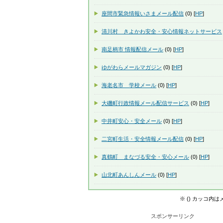
座間市緊急情報いさまメール配信
(0) [
HP
]
清川村 きよかわ安全・安心情報ネットサービス
南足柄市 情報配信メール
(0) [
HP
]
ゆがわらメールマガジン
(0) [
HP
]
海老名市 学校メール
(0) [
HP
]
大磯町行政情報メール配信サービス
(0) [
HP
]
中井町安心・安全メール
(0) [
HP
]
二宮町生活・安全情報メール配信
(0) [
HP
]
真鶴町 まなづる安全・安心メール
(0) [
HP
]
山北町あんしんメール
(0) [
HP
]
※ () カッコ内
スポンサーリンク