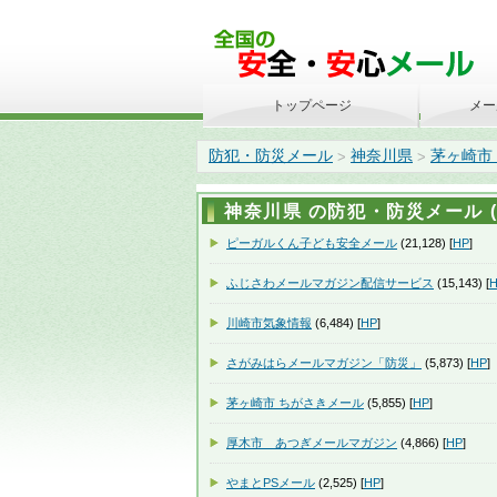
トップページ
メー
防犯・防災メール
神奈川県
茅ヶ崎市
>
>
神奈川県 の防犯・防災メール (4
ピーガルくん子ども安全メール
(21,128) [
HP
]
ふじさわメールマガジン配信サービス
(15,143) [
川崎市気象情報
(6,484) [
HP
]
さがみはらメールマガジン「防災」
(5,873) [
HP
]
茅ヶ崎市 ちがさきメール
(5,855) [
HP
]
厚木市 あつぎメールマガジン
(4,866) [
HP
]
やまとPSメール
(2,525) [
HP
]