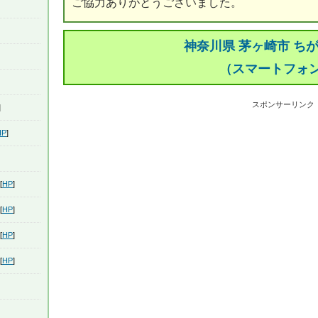
ご協力ありがとうございました。
神奈川県 茅ヶ崎市 ち
（スマートフォ
スポンサーリンク
]
HP
]
[
HP
]
[
HP
]
[
HP
]
[
HP
]