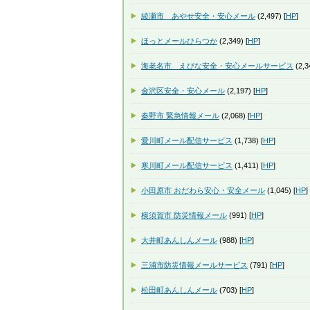
綾瀬市 あやせ安全・安心メール
(2,497) [
HP
]
ほっとメールひらつか
(2,349) [
HP
]
海老名市 えびな安全・安心メールサービス
(2,3
金沢区安全・安心メール
(2,197) [
HP
]
秦野市 緊急情報メール
(2,068) [
HP
]
愛川町メール配信サービス
(1,738) [
HP
]
寒川町メール配信サービス
(1,411) [
HP
]
小田原市 おだわら安心・安全メール
(1,045) [
HP
]
横須賀市 防災情報メール
(991) [
HP
]
大井町あんしんメール
(988) [
HP
]
三浦市防災情報メールサービス
(791) [
HP
]
松田町あんしんメール
(703) [
HP
]