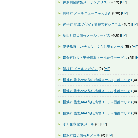
神奈川区防犯メーリングリスト
(693) [
HP
]
川崎市 メールニュースかわさき
(538) [
HP
]
逗子市 地域安心安全情報共有システム
(487) [
HP
]
葉山町防災情報メールサービス
(406) [
HP
]
伊勢原市 いせはら くらし安心メール
(58) [
HP
鎌倉市防災・安全情報メール配信サービス
(25) [
箱根町 メールマガジン
(2) [
HP
]
横浜市 港北AAA 防犯情報メール (北部エリア)
(0) 
横浜市 港北AAA 防犯情報メール (東部エリア)
(0) 
横浜市 港北AAA 防犯情報メール (西部エリア)
(0) 
横浜市 港北AAA 防犯情報メール (南部エリア)
(0) 
小田原市 防災メール
(0) [
HP
]
横浜市防災情報Ｅメール
(0) [
HP
]