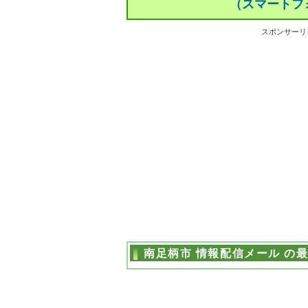
（スマートフ
スポンサーリ
南足柄市 情報配信メール の