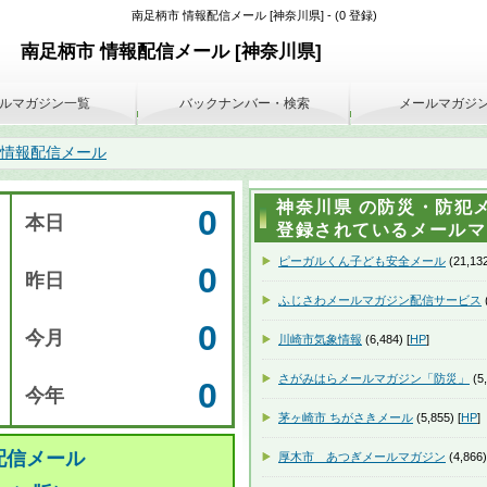
南足柄市 情報配信メール [神奈川県] - (0 登録)
南足柄市 情報配信メール [神奈川県]
ルマガジン一覧
バックナンバー・検索
メールマガジ
 情報配信メール
神奈川県 の防災・防犯メ
0
本日
登録されているメールマガ
ピーガルくん子ども安全メール
(21,132
0
昨日
ふじさわメールマガジン配信サービス
(
0
今月
川崎市気象情報
(6,484) [
HP
]
さがみはらメールマガジン「防災」
(5,
0
今年
茅ヶ崎市 ちがさきメール
(5,855) [
HP
]
配信メール
厚木市 あつぎメールマガジン
(4,866)