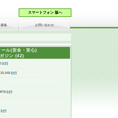
ン募集
お問い合わせ
ール(安全・安心)
ジン (42)
) [
HP
]
15,143) [
HP
]
873) [
HP
]
 [
HP
]