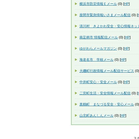
横浜市防災情報Ｅメール
(0) [
HP
]
座間市緊急情報いさまメール配信
(0) [
清川村 きよかわ安全・安心情報ネッ
南足柄市 情報配信メール
(0) [
HP
]
ゆがわらメールマガジン
(0) [
HP
]
海老名市 学校メール
(0) [
HP
]
大磯町行政情報メール配信サービス
(0)
中井町安心・安全メール
(0) [
HP
]
二宮町生活・安全情報メール配信
(0) [
真鶴町 まなづる安全・安心メール
(0)
山北町あんしんメール
(0) [
HP
]
ス