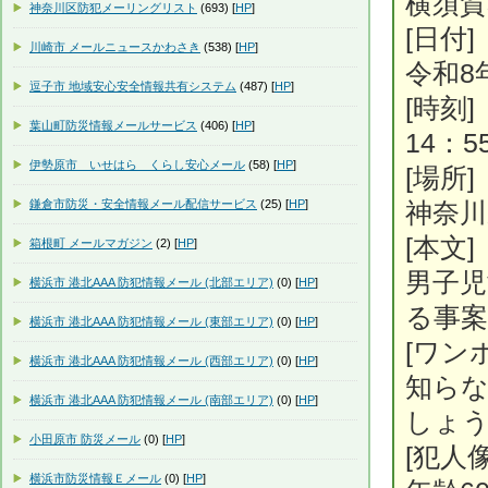
横須賀
神奈川区防犯メーリングリスト
(693) [
HP
]
[日付]
川崎市 メールニュースかわさき
(538) [
HP
]
令和8
逗子市 地域安心安全情報共有システム
(487) [
HP
]
[時刻]
葉山町防災情報メールサービス
(406) [
HP
]
14：5
伊勢原市 いせはら くらし安心メール
(58) [
HP
]
[場所]
鎌倉市防災・安全情報メール配信サービス
(25) [
HP
]
神奈川
[本文]
箱根町 メールマガジン
(2) [
HP
]
男子
横浜市 港北AAA 防犯情報メール (北部エリア)
(0) [
HP
]
る事
横浜市 港北AAA 防犯情報メール (東部エリア)
(0) [
HP
]
[ワン
横浜市 港北AAA 防犯情報メール (西部エリア)
(0) [
HP
]
知ら
横浜市 港北AAA 防犯情報メール (南部エリア)
(0) [
HP
]
しょ
小田原市 防災メール
(0) [
HP
]
[犯人
横浜市防災情報Ｅメール
(0) [
HP
]