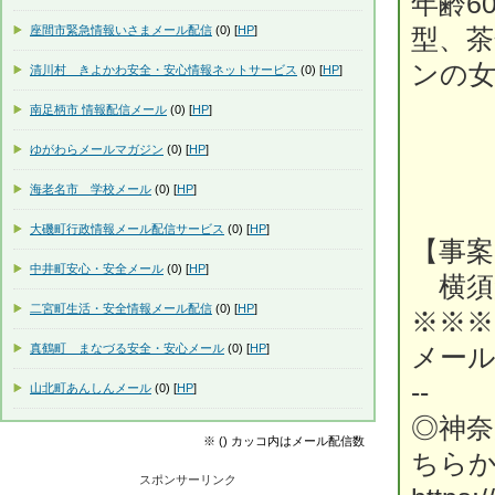
年齢6
座間市緊急情報いさまメール配信
(0) [
HP
]
型、茶
ンの
清川村 きよかわ安全・安心情報ネットサービス
(0) [
HP
]
南足柄市 情報配信メール
(0) [
HP
]
ゆがわらメールマガジン
(0) [
HP
]
海老名市 学校メール
(0) [
HP
]
大磯町行政情報メール配信サービス
(0) [
HP
]
【事案
中井町安心・安全メール
(0) [
HP
]
横須賀警
二宮町生活・安全情報メール配信
(0) [
HP
]
※※※
真鶴町 まなづる安全・安心メール
(0) [
HP
]
メー
--
山北町あんしんメール
(0) [
HP
]
◎神
※ () カッコ内はメール配信数
ちら
スポンサーリンク