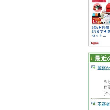
最近
警察か
※
原
[
不審者