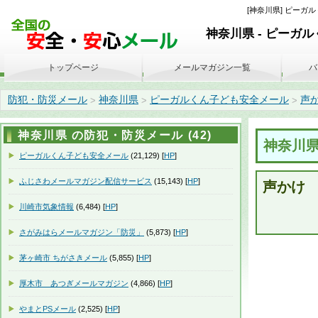
[神奈川県] ピーガルく
神奈川県 - ピーガ
トップページ
メールマガジン一覧
バ
防犯・防災メール
神奈川県
ピーガルくん子ども安全メール
声かけ
>
>
>
神奈川県 の防犯・防災メール (42)
神奈川
ピーガルくん子ども安全メール
(21,129) [
HP
]
ふじさわメールマガジン配信サービス
(15,143) [
HP
]
声かけ
川崎市気象情報
(6,484) [
HP
]
さがみはらメールマガジン「防災」
(5,873) [
HP
]
茅ヶ崎市 ちがさきメール
(5,855) [
HP
]
厚木市 あつぎメールマガジン
(4,866) [
HP
]
やまとPSメール
(2,525) [
HP
]