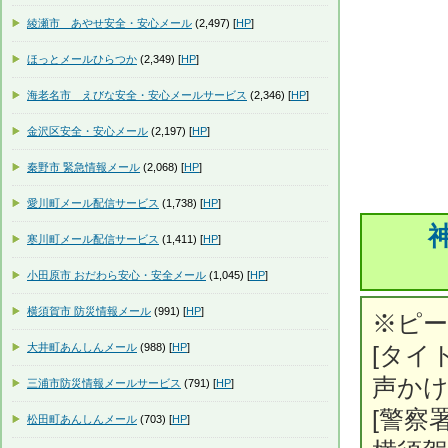
綾瀬市 あやせ安全・安心メール
(2,497) [
HP
]
ほっとメールひらつか
(2,349) [
HP
]
海老名市 えびな安全・安心メールサービス
(2,346) [
HP
]
金沢区安全・安心メール
(2,197) [
HP
]
秦野市 緊急情報メール
(2,068) [
HP
]
愛川町メール配信サービス
(1,738) [
HP
]
寒川町メール配信サービス
(1,411) [
HP
]
小田原市 おだわら安心・安全メール
(1,045) [
HP
]
横須賀市 防災情報メール
(991) [
HP
]
※ピ
大井町あんしんメール
(988) [
HP
]
[タイ
声か
三浦市防災情報メールサービス
(791) [
HP
]
[警察署
松田町あんしんメール
(703) [
HP
]