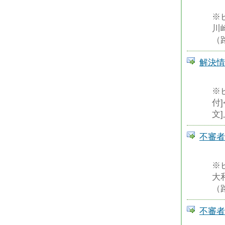
※
川
（
解決情
※
付
文
不審者
※
大
（
不審者