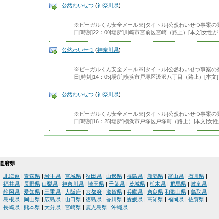
公然わいせつ
(
神奈川県
)
※ピーガルくん安全メール※[タイトル]公然わいせつ事案の発
日[時刻]22：00[場所]川崎市宮前区宮崎（路上）[本文]女
公然わいせつ
(
神奈川県
)
※ピーガルくん安全メール※[タイトル]公然わいせつ事案の発
日[時刻]14：05[場所]横浜市戸塚区汲沢八丁目（路上）[本
公然わいせつ
(
神奈川県
)
※ピーガルくん安全メール※[タイトル]公然わいせつ事案の発
日[時刻]16：25[場所]横浜市戸塚区戸塚町（路上）[本文]
道府県
北海道
|
青森県
|
岩手県
|
宮城県
|
秋田県
|
山形県
|
福島県
|
新潟県
|
富山県
|
石川県
|
福井県
|
長野県
山梨県
|
神奈川県
|
埼玉県
|
千葉県
|
茨城県
|
栃木県
|
群馬県
|
岐阜県
|
静岡県
|
愛知県
|
三重県
|
大阪府
|
京都府
|
滋賀県
|
兵庫県
|
奈良県
和歌山県
|
鳥取県
|
島根県
|
岡山県
|
広島県
|
山口県
|
徳島県
|
香川県
|
愛媛県
|
高知県
|
福岡県
|
佐賀県
|
長崎県
|
熊本県
|
大分県
|
宮崎県
|
鹿児島県
|
沖縄県