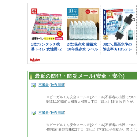
最近の防犯・防災メール(安全・安心)
不審者
(
神奈川県
)
※ピーガルくん安全メール※[タイトル]不審者の出没について
刻]23:10[場所]大和市大和東１丁目（路上）[本文]女性ら
不審者
(
神奈川県
)
※ピーガルくん安全メール※[タイトル]不審者の出没について[警
40[場所]秦野市曲松2丁目（路上）[本文]女子生徒が、男に