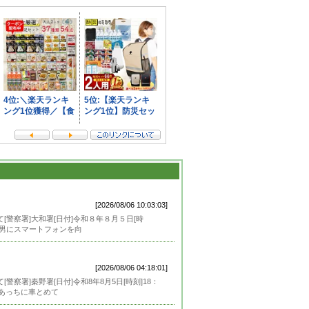
[2026/08/06 10:03:03]
[警察署]大和署[日付]令和８年８月５日[時
が、男にスマートフォンを向
[2026/08/06 04:18:01]
察署]秦野署[日付]令和8年8月5日[時刻]18：
「あっちに車とめて