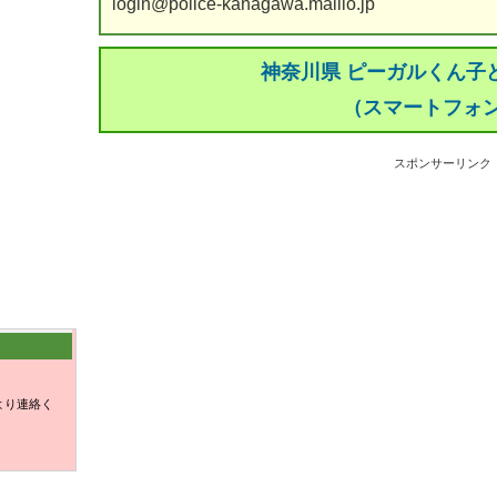
login@police-kanagawa.mailio.jp
神奈川県 ピーガルくん子
（スマートフォ
スポンサーリンク
より連絡く