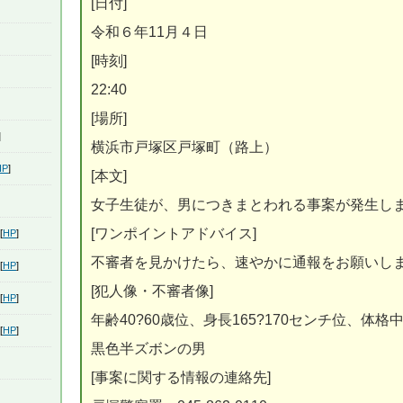
[日付]
令和６年11月４日
[時刻]
22:40
[場所]
]
横浜市戸塚区戸塚町（路上）
HP
]
[本文]
女子生徒が、男につきまとわれる事案が発生し
[ワンポイントアドバイス]
[
HP
]
不審者を見かけたら、速やかに通報をお願いし
[
HP
]
[犯人像・不審者像]
[
HP
]
年齢40?60歳位、身長165?170センチ位、
[
HP
]
黒色半ズボンの男
[事案に関する情報の連絡先]