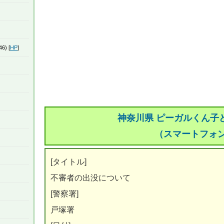
46) [
HP
]
神奈川県 ピーガルくん子
（スマートフォ
[タイトル]
不審者の出没について
[警察署]
戸塚署