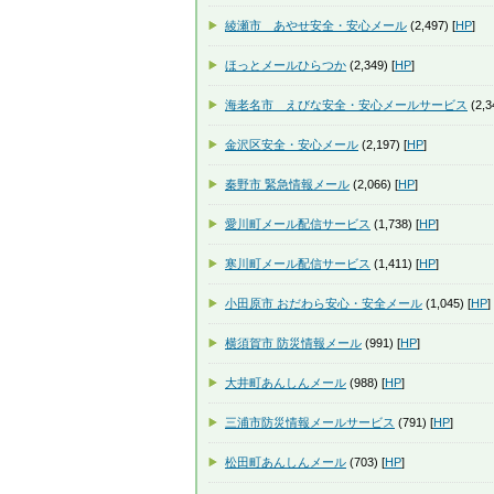
綾瀬市 あやせ安全・安心メール
(2,497) [
HP
]
ほっとメールひらつか
(2,349) [
HP
]
海老名市 えびな安全・安心メールサービス
(2,3
金沢区安全・安心メール
(2,197) [
HP
]
秦野市 緊急情報メール
(2,066) [
HP
]
愛川町メール配信サービス
(1,738) [
HP
]
寒川町メール配信サービス
(1,411) [
HP
]
小田原市 おだわら安心・安全メール
(1,045) [
HP
]
横須賀市 防災情報メール
(991) [
HP
]
大井町あんしんメール
(988) [
HP
]
三浦市防災情報メールサービス
(791) [
HP
]
松田町あんしんメール
(703) [
HP
]