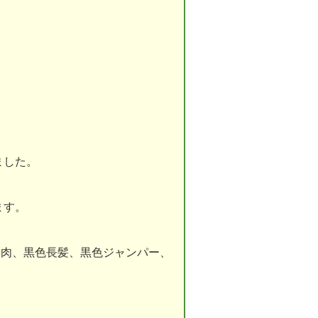
ました。
ます。
体格中肉、黒色長髪、黒色ジャンパー、