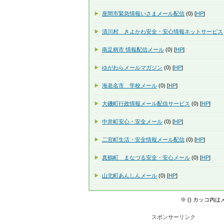
座間市緊急情報いさまメール配信
(0) [
HP
]
清川村 きよかわ安全・安心情報ネットサービス
南足柄市 情報配信メール
(0) [
HP
]
ゆがわらメールマガジン
(0) [
HP
]
海老名市 学校メール
(0) [
HP
]
大磯町行政情報メール配信サービス
(0) [
HP
]
中井町安心・安全メール
(0) [
HP
]
二宮町生活・安全情報メール配信
(0) [
HP
]
真鶴町 まなづる安全・安心メール
(0) [
HP
]
山北町あんしんメール
(0) [
HP
]
※ () カッコ内
スポンサーリンク