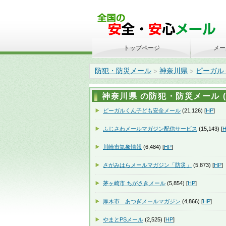
トップページ
メー
防犯・防災メール
神奈川県
ピーガル
>
>
神奈川県 の防犯・防災メール (4
ピーガルくん子ども安全メール
(21,126) [
HP
]
ふじさわメールマガジン配信サービス
(15,143) [
川崎市気象情報
(6,484) [
HP
]
さがみはらメールマガジン「防災」
(5,873) [
HP
]
茅ヶ崎市 ちがさきメール
(5,854) [
HP
]
厚木市 あつぎメールマガジン
(4,866) [
HP
]
やまとPSメール
(2,525) [
HP
]