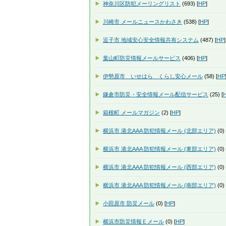
神奈川区防犯メーリングリスト
(693) [
HP
]
川崎市 メールニュースかわさき
(538) [
HP
]
逗子市 地域安心安全情報共有システム
(487) [
HP
]
葉山町防災情報メールサービス
(406) [
HP
]
伊勢原市 いせはら くらし安心メール
(58) [
HP
鎌倉市防災・安全情報メール配信サービス
(25) [
箱根町 メールマガジン
(2) [
HP
]
横浜市 港北AAA 防犯情報メール (北部エリア)
(0) 
横浜市 港北AAA 防犯情報メール (東部エリア)
(0) 
横浜市 港北AAA 防犯情報メール (西部エリア)
(0) 
横浜市 港北AAA 防犯情報メール (南部エリア)
(0) 
小田原市 防災メール
(0) [
HP
]
横浜市防災情報Ｅメール
(0) [
HP
]