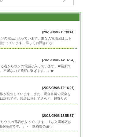
[2026/08/06 15:30:41]
らウソの電話が入っています。主な入電地区は以下
預かっています。詳しくお聞きにな
[2026/08/06 14:16:54]
かたる者からウソの電話が入っています。■電話の
。不審なので警察に繋ぎます。」★
[2026/08/06 14:16:21]
欺が発生しています。また、現金書留で現金を
は詐欺です。現金は決して送らず、最寄りの
[2026/08/06 13:55:51]
者からウソの電話が入っています。主な入電地区は
康保険課です。」・「医療費の還付