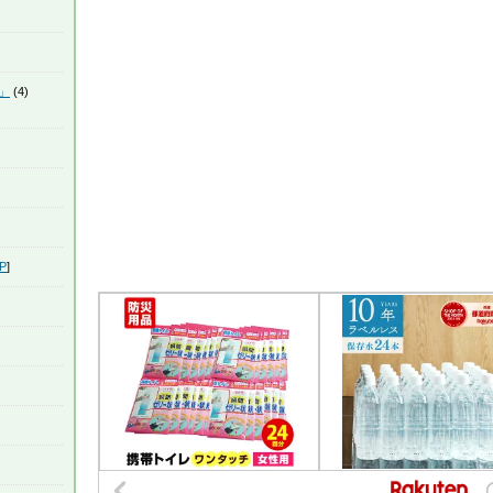
」
(4)
P
]