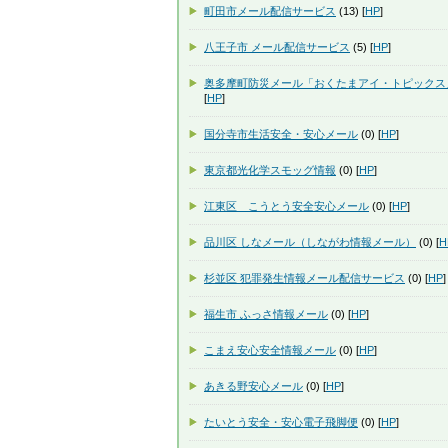
町田市メール配信サービス
(13) [
HP
]
八王子市 メール配信サービス
(5) [
HP
]
奥多摩町防災メール「おくたまアイ・トピックス
[
HP
]
国分寺市生活安全・安心メール
(0) [
HP
]
東京都光化学スモッグ情報
(0) [
HP
]
江東区 こうとう安全安心メール
(0) [
HP
]
品川区 しなメール（しながわ情報メール）
(0) [
H
杉並区 犯罪発生情報メール配信サービス
(0) [
HP
]
福生市 ふっさ情報メール
(0) [
HP
]
こまえ安心安全情報メール
(0) [
HP
]
あきる野安心メール
(0) [
HP
]
たいとう安全・安心電子飛脚便
(0) [
HP
]