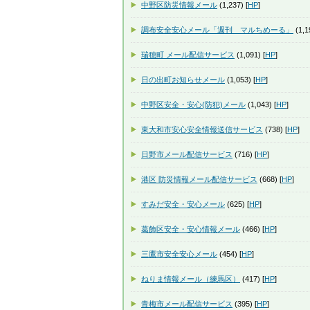
中野区防災情報メール
(1,237) [
HP
]
調布安全安心メール「週刊 マルちめーる」
(1,1
瑞穂町 メール配信サービス
(1,091) [
HP
]
日の出町お知らせメール
(1,053) [
HP
]
中野区安全・安心(防犯)メール
(1,043) [
HP
]
東大和市安心安全情報送信サービス
(738) [
HP
]
日野市メール配信サービス
(716) [
HP
]
港区 防災情報メール配信サービス
(668) [
HP
]
すみだ安全・安心メール
(625) [
HP
]
葛飾区安全・安心情報メール
(466) [
HP
]
三鷹市安全安心メール
(454) [
HP
]
ねりま情報メール（練馬区）
(417) [
HP
]
青梅市メール配信サービス
(395) [
HP
]