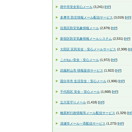
府中市安全安心メール
(3,241) [
HP
]
多摩市 防災情報メール配信サービス
(3,019) [
HP
]
目黒区防災気象情報メール
(2,879) [
HP
]
新宿区防災気象情報メールシステム
(2,531) [
HP
]
大田区 区民安全・安心メールサービス
(2,308) [
H
こがねい安全・安心メール
(1,972) [
HP
]
武蔵村山市 情報提供サービス
(1,922) [
HP
]
国分寺市 生活安全・安心メール
(1,906) [
HP
]
千代田区 安全・安心メール
(1,668) [
HP
]
立川見守りメール
(1,418) [
HP
]
檜原村行政情報等メール配信サービス
(1,329) [
H
清瀬市メール一斉配信サービス
(1,273) [
HP
]