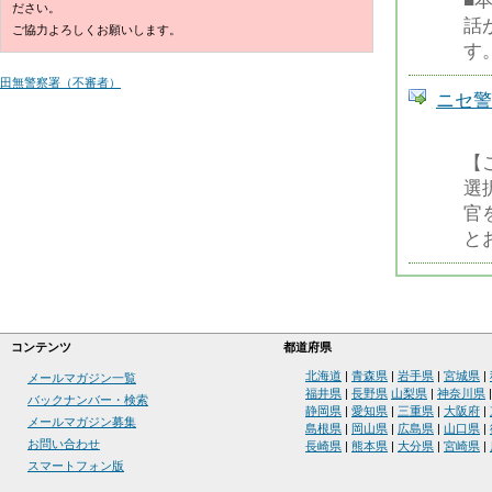
■
ださい。
話
ご協力よろしくお願いします。
す
田無警察署（不審者）
ニセ警
【
選
官
と
コンテンツ
都道府県
北海道
|
青森県
|
岩手県
|
宮城県
|
メールマガジン一覧
福井県
|
長野県
山梨県
|
神奈川県
バックナンバー・検索
静岡県
|
愛知県
|
三重県
|
大阪府
|
メールマガジン募集
島根県
|
岡山県
|
広島県
|
山口県
|
お問い合わせ
長崎県
|
熊本県
|
大分県
|
宮崎県
|
スマートフォン版