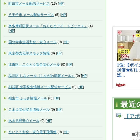
町田市メール配信サービス
(13) [
HP
]
八王子市 メール配信サービス
(5) [
HP
]
奥多摩町防災メール「おくたまアイ・トピックス」
(4)
[
HP
]
国分寺市生活安全・安心メール
(0) [
HP
]
東京都光化学スモッグ情報
(0) [
HP
]
江東区 こうとう安全安心メール
(0) [
HP
]
品川区 しなメール（しながわ情報メール）
(0) [
HP
]
杉並区 犯罪発生情報メール配信サービス
(0) [
HP
]
福生市 ふっさ情報メール
(0) [
HP
]
最近
こまえ安心安全情報メール
(0) [
HP
]
【アポ
あきる野安心メール
(0) [
HP
]
たいとう安全・安心電子飛脚便
(0) [
HP
]
■