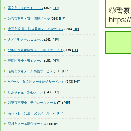
国立市 くにたちメール
(352) [
HP
]
◎警
https:
調布市防災・安全情報メール
(318) [
HP
]
小平市 防災・防災緊急メールマガジン
(296) [
HP
]
えどがわメールニュース
(242) [
HP
]
北区防災気象情報メール配信サービス
(208) [
HP
]
豊島区安全・安心メール
(181) [
HP
]
昭島市携帯メール情報サービス
(160) [
HP
]
Aメール（足立区メール配信サービス）
(143) [
HP
]
しぶや安全・安心メール
(140) [
HP
]
西東京市安全・安心いーなメール
(71) [
HP
]
ちゅうおう安全・安心メール
(56) [
HP
]
羽村市メール配信サービス
(19) [
HP
]