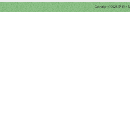
Copyright©2026 防犯・