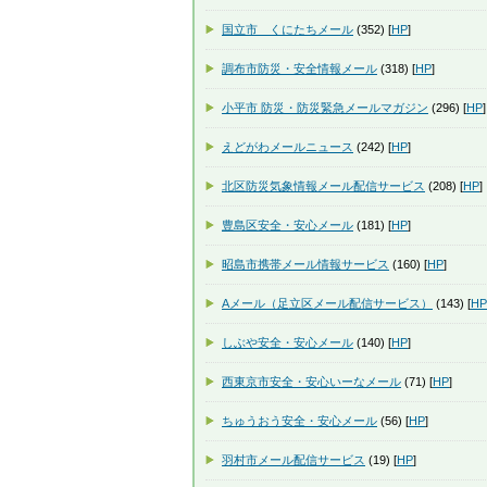
国立市 くにたちメール
(352) [
HP
]
調布市防災・安全情報メール
(318) [
HP
]
小平市 防災・防災緊急メールマガジン
(296) [
HP
]
えどがわメールニュース
(242) [
HP
]
北区防災気象情報メール配信サービス
(208) [
HP
]
豊島区安全・安心メール
(181) [
HP
]
昭島市携帯メール情報サービス
(160) [
HP
]
Aメール（足立区メール配信サービス）
(143) [
HP
しぶや安全・安心メール
(140) [
HP
]
西東京市安全・安心いーなメール
(71) [
HP
]
ちゅうおう安全・安心メール
(56) [
HP
]
羽村市メール配信サービス
(19) [
HP
]