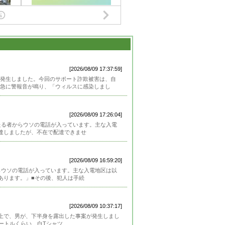
[2026/08/09 17:37:59]
発生しました。今回のサポート詐欺被害は、自
急に警報音が鳴り、「ウィルスに感染しまし
[2026/08/09 17:26:04]
かたる者からウソの電話が入っています。主な入電
達しましたが、不在で配達できませ
[2026/08/09 16:59:20]
からウソの電話が入っています。主な入電地区は以
あります。」■その後、犯人は手続
[2026/08/09 10:37:17]
目の路上で、男が、下半身を露出した事案が発生しまし
ートルくらい、白Tシャツ、