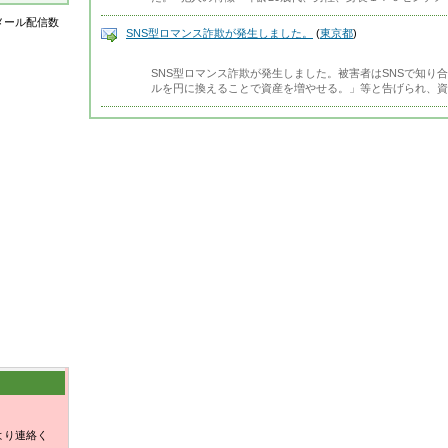
はメール配信数
SNS型ロマンス詐欺が発生しました。
(
東京都
)
SNS型ロマンス詐欺が発生しました。被害者はSNSで知り
ルを円に換えることで資産を増やせる。」等と告げられ、資
より連絡く