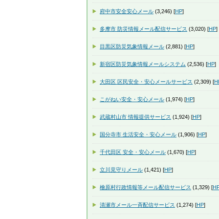
府中市安全安心メール
(3,246) [
HP
]
多摩市 防災情報メール配信サービス
(3,020) [
HP
]
目黒区防災気象情報メール
(2,881) [
HP
]
新宿区防災気象情報メールシステム
(2,536) [
HP
]
大田区 区民安全・安心メールサービス
(2,309) [
H
こがねい安全・安心メール
(1,974) [
HP
]
武蔵村山市 情報提供サービス
(1,924) [
HP
]
国分寺市 生活安全・安心メール
(1,906) [
HP
]
千代田区 安全・安心メール
(1,670) [
HP
]
立川見守りメール
(1,421) [
HP
]
檜原村行政情報等メール配信サービス
(1,329) [
H
清瀬市メール一斉配信サービス
(1,274) [
HP
]