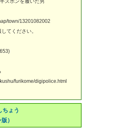
の半ズボンを履いた男
/map/town/13201082002
報してください。
53)
ら
okushu/furikome/digipolice.html
しちょう
ン版）