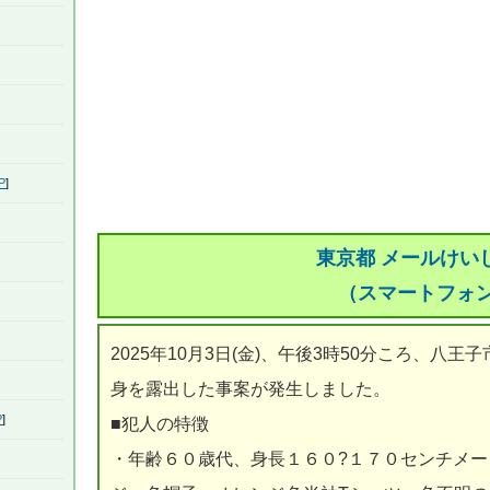
P
]
東京都 メールけい
（スマートフォ
2025年10月3日(金)、午後3時50分ころ、八
身を露出した事案が発生しました。
P
]
■犯人の特徴
・年齢６０歳代、身長１６０?１７０センチメ