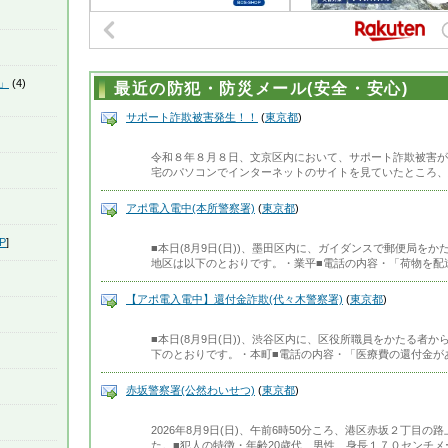
」
(4)
最近の防犯・防災メール(安全・安心)
サポート詐欺被害発生！！
(
東京都
)
令和８年８月８日、文京区内において、サポート詐欺被害が
宅のパソコンでインターネットのサイトを見ていたところ、
アポ電入電中(本所警察署)
(
東京都
)
P
]
■本日(8月9日(日))、墨田区内に、ガイダンスで郵便局を
地区は以下のとおりです。・業平■電話の内容・「荷物を配
【アポ電入電中】還付金詐欺(代々木警察署)
(
東京都
)
■本日(8月9日(日))、渋谷区内に、区役所職員をかたる者
下のとおりです。・本町■電話の内容・「医療費の還付金が
赤坂警察署(公然わいせつ)
(
東京都
)
2026年8月9日(日)、午前6時50分ころ、港区赤坂２丁
た。■犯人の特徴・年齢20歳代、男性、身長１７０センチメ