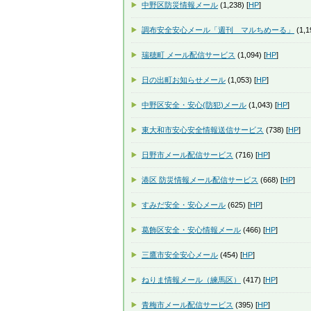
中野区防災情報メール
(1,238) [
HP
]
調布安全安心メール「週刊 マルちめーる」
(1,1
瑞穂町 メール配信サービス
(1,094) [
HP
]
日の出町お知らせメール
(1,053) [
HP
]
中野区安全・安心(防犯)メール
(1,043) [
HP
]
東大和市安心安全情報送信サービス
(738) [
HP
]
日野市メール配信サービス
(716) [
HP
]
港区 防災情報メール配信サービス
(668) [
HP
]
すみだ安全・安心メール
(625) [
HP
]
葛飾区安全・安心情報メール
(466) [
HP
]
三鷹市安全安心メール
(454) [
HP
]
ねりま情報メール（練馬区）
(417) [
HP
]
青梅市メール配信サービス
(395) [
HP
]