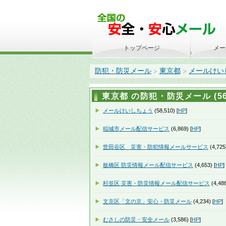
トップページ
メー
防犯・防災メール
東京都
メールけい
>
>
東京都 の防犯・防災メール (56
メールけいしちょう
(58,510) [
HP
]
稲城市メール配信サービス
(6,869) [
HP
]
世田谷区 災害・防犯情報メールサービス
(4,725)
板橋区 防災情報メール配信サービス
(4,653) [
HP
]
杉並区 災害・防災情報メール配信サービス
(4,488
文京区「文の京」安心・防災メール
(4,234) [
HP
]
むさしの防災・安全メール
(3,586) [
HP
]