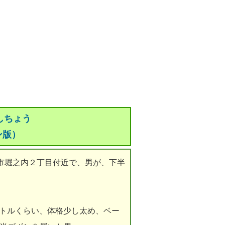
しちょう
ン版）
王子市堀之内２丁目付近で、男が、下半
ートルくらい、体格少し太め、ベー