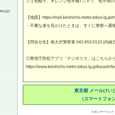
ジュ色帽子、オレンジ色半袖Tシャツ、色不明
95) [
HP
]
【地図】https://mail.keishicho.metro.tokyo.lg.jp
・不審な者を見かけたときは、すぐに警察へ通
【問合せ先】南大沢警察署 042-653-0110 (内線26
◎警視庁防犯アプリ「デジポリス」はこちらか
https://www.keishicho.metro.tokyo.lg.jp/kurashi/t
東京都 メールけい
（スマートフォ
スポンサーリンク