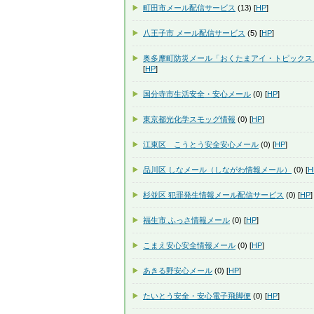
町田市メール配信サービス
(13) [
HP
]
八王子市 メール配信サービス
(5) [
HP
]
奥多摩町防災メール「おくたまアイ・トピックス
[
HP
]
国分寺市生活安全・安心メール
(0) [
HP
]
東京都光化学スモッグ情報
(0) [
HP
]
江東区 こうとう安全安心メール
(0) [
HP
]
品川区 しなメール（しながわ情報メール）
(0) [
H
杉並区 犯罪発生情報メール配信サービス
(0) [
HP
]
福生市 ふっさ情報メール
(0) [
HP
]
こまえ安心安全情報メール
(0) [
HP
]
あきる野安心メール
(0) [
HP
]
たいとう安全・安心電子飛脚便
(0) [
HP
]