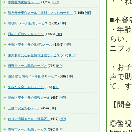
・「
中野区防災情報メール
(1,237) [
HP
]
調布安全安心メール「週刊 マルちめーる」
(1,195) [
HP
]
■不審
瑞穂町 メール配信サービス
(1,091) [
HP
]
・年
日の出町お知らせメール
(1,053) [
HP
]
らい
中野区安全・安心(防犯)メール
(1,043) [
HP
]
ニフ
東大和市安心安全情報送信サービス
(738) [
HP
]
・お
日野市メール配信サービス
(716) [
HP
]
声で
港区 防災情報メール配信サービス
(668) [
HP
]
て、
すみだ安全・安心メール
(625) [
HP
]
葛飾区安全・安心情報メール
(466) [
HP
]
【問合せ
三鷹市安全安心メール
(454) [
HP
]
ねりま情報メール（練馬区）
(417) [
HP
]
◎警
青梅市メール配信サービス
(395) [
HP
]