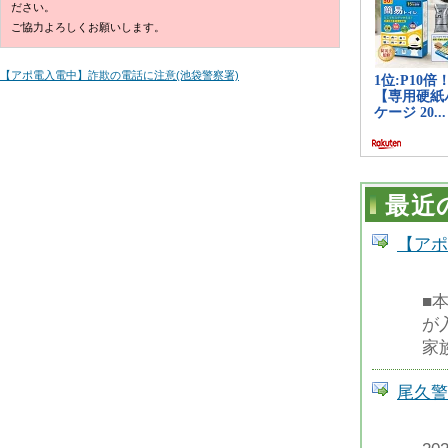
ださい。
ご協力よろしくお願いします。
【アポ電入電中】詐欺の電話に注意(池袋警察署)
最近
【アポ
■
が
家
尾久警