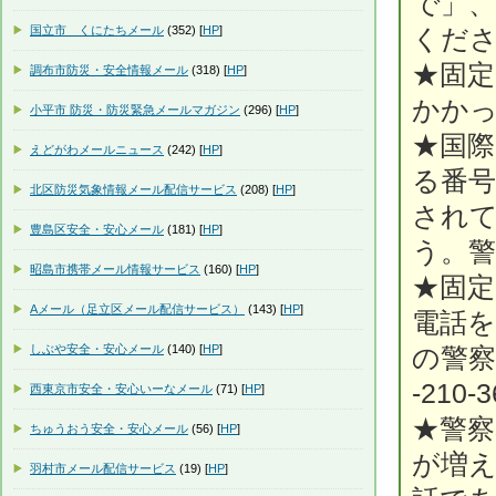
で」
国立市 くにたちメール
(352) [
HP
]
くだ
★固
調布市防災・安全情報メール
(318) [
HP
]
かか
小平市 防災・防災緊急メールマガジン
(296) [
HP
]
★国際
えどがわメールニュース
(242) [
HP
]
る番
北区防災気象情報メール配信サービス
(208) [
HP
]
され
豊島区安全・安心メール
(181) [
HP
]
う。
昭島市携帯メール情報サービス
(160) [
HP
]
★固
Aメール（足立区メール配信サービス）
(143) [
HP
]
電話
しぶや安全・安心メール
(140) [
HP
]
の警察
‐210
西東京市安全・安心いーなメール
(71) [
HP
]
★警察
ちゅうおう安全・安心メール
(56) [
HP
]
が増
羽村市メール配信サービス
(19) [
HP
]