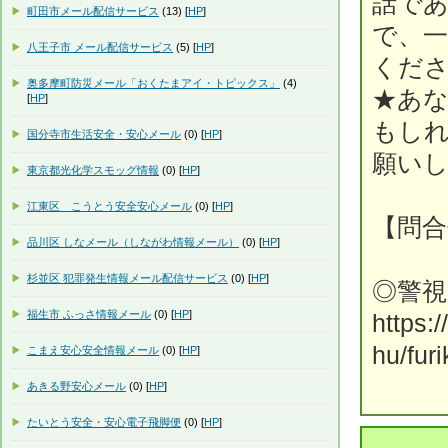
話で
町田市メール配信サービス
(13) [
HP
]
で、
八王子市 メール配信サービス
(5) [
HP
]
くだ
奥多摩町防災メール「おくたまアイ・トピックス」
(4)
★あ
[
HP
]
もし
国分寺市生活安全・安心メール
(0) [
HP
]
願い
東京都光化学スモッグ情報
(0) [
HP
]
江東区 こうとう安全安心メール
(0) [
HP
]
【問合せ
品川区 しなメール（しながわ情報メール）
(0) [
HP
]
杉並区 犯罪発生情報メール配信サービス
(0) [
HP
]
◎警
福生市 ふっさ情報メール
(0) [
HP
]
https:
hu/fur
こまえ安心安全情報メール
(0) [
HP
]
あきる野安心メール
(0) [
HP
]
たいとう安全・安心電子飛脚便
(0) [
HP
]