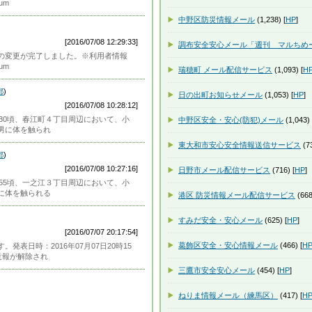
um
中野区防災情報メール
(1,238) [
HP
]
[2016/07/08 12:29:33]
調布安全安心メール「週刊 マルちめ
の変更が完了しました。※利用者情報
um
瑞穂町 メール配信サービス
(1,093) [
H
都
)
日の出町お知らせメール
(1,053) [
HP
]
[2016/07/08 10:28:12]
7:30頃、春江町４丁目周辺において、小
中野区安全・安心(防犯)メール
(1,043) 
男に体を触られ
東大和市安心安全情報送信サービス
(73
都
)
[2016/07/08 10:27:16]
日野市メール配信サービス
(716) [
HP
]
7:55頃、一之江３丁目周辺において、小
に体を触られる
港区 防災情報メール配信サービス
(668
すみだ安全・安心メール
(625) [
HP
]
[2016/07/07 20:17:54]
葛飾区安全・安心情報メール
(466) [
H
表日時：2016年07月07日20時15
意報が解除され
三鷹市安全安心メール
(454) [
HP
]
ねりま情報メール（練馬区）
(417) [
H