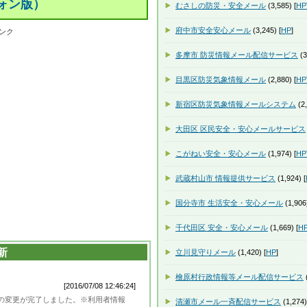
ォン版）
むさしの防災・安全メール
(3,585) [
HP
府中市安全安心メール
(3,245) [
HP
]
ンク
多摩市 防災情報メール配信サービス
(3
目黒区防災気象情報メール
(2,880) [
HP
新宿区防災気象情報メールシステム
(2,
大田区 区民安全・安心メールサービス
こがねい安全・安心メール
(1,974) [
HP
武蔵村山市 情報提供サービス
(1,924) [
国分寺市 生活安全・安心メール
(1,906)
千代田区 安全・安心メール
(1,669) [
H
新
立川見守りメール
(1,420) [
HP
]
檜原村行政情報等メール配信サービス
(
[2016/07/08 12:46:24]
の変更が完了しました。※利用者情報
清瀬市メール一斉配信サービス
(1,274)