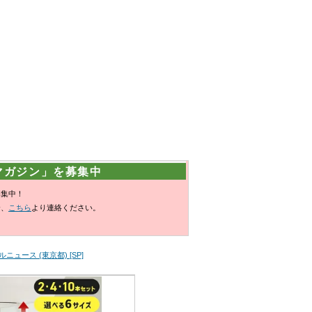
マガジン」を募集中
募集中！
合、
こちら
より連絡ください。
ニュース (東京都) [SP]