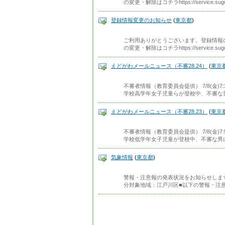
の変更・解除はコチラhttps://service.sug
登録情報変更のお知らせ
(
東京都
)
ご利用ありがとうございます。登録情報
の変更・解除はコチラhttps://service.sug
えどがわメールニュース（不審28.24）
(
東京
不審者情報（教育委員会提供） 7/8(金)
学校高学年女子児童らが登校中、不審な
えどがわメールニュース（不審28.23）
(
東京
不審者情報（教育委員会提供） 7/8(金)
学校低学年女子児童が登校中、不審な男
気象情報
(
東京都
)
警報・注意報の発表状況をお知らせします。発
分対象地域：江戸川区■以下の警報・注