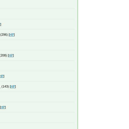
P
]
(296) [
HP
]
208) [
HP
]
HP
]
）
(143) [
HP
]
[
HP
]