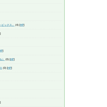
トピックス」
(4) [
HP
]
]
HP
]
ル）
(0) [
HP
]
ス
(0) [
HP
]
]