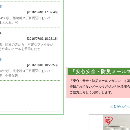
都
)
[2016/07/01 17:07:46]
)14:30頃、篠崎町２丁目周辺において、
まとわれ、写
)
[2016/07/01 10:28:18]
供）区民の方から、不審なファイルが
う件名のメールを受信したと
都
)
[2016/07/01 10:22:53]
)15:45頃、北小岩３丁目周辺において、
「安心安全・防災メール
中、不審な男
「安心・安全・防災メールマガジン」を
登録されてないメールマガジンがある場
ご協力よろしくお願いします。
えどがわメール