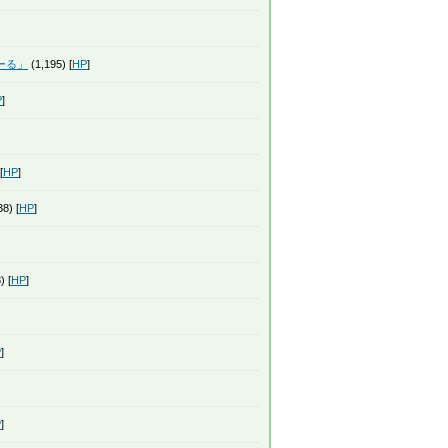
ーる」
(1,195) [
HP
]
P
]
[
HP
]
8) [
HP
]
) [
HP
]
P
]
P
]