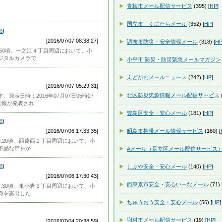
青梅市メール配信サービス
(395) [
HP
]
国立市 くにたちメール
(352) [
HP
]
都
)
[2016/07/07 08:38:27]
調布市防災・安全情報メール
(318) [
H
7:50頃、一之江４丁目周辺において、小
ジタルカメラで
小平市 防災・防災緊急メールマガジン
えどがわメールニュース
(242) [
HP
]
[2016/07/07 05:29:31]
北区防災気象情報メール配信サービス
(
表日時：2016年07月07日05時27
意報が発表され
豊島区安全・安心メール
(181) [
HP
]
都
)
[2016/07/06 17:33:35]
昭島市携帯メール情報サービス
(160) [
18:20頃、西葛西２丁目周辺において、小
下品な声をか
Aメール（足立区メール配信サービス
都
)
しぶや安全・安心メール
(140) [
HP
]
[2016/07/06 17:30:43]
西東京市安全・安心いーなメール
(71) 
17:30頃、東小岩３丁目周辺において、小
身を露出した
ちゅうおう安全・安心メール
(56) [
HP
]
羽村市メール配信サービス
(19) [
HP
]
[2016/07/04 20:38:59]