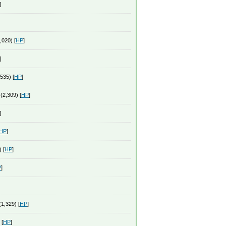
]
,020) [
HP
]
]
535) [
HP
]
(2,309) [
HP
]
]
HP
]
 [
HP
]
P
]
1,329) [
HP
]
 [
HP
]