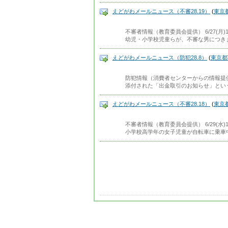
えどがわメールニュース（不審28.19）
(
東京
不審者情報（教育委員会提供） 6/27(月
幼児・小学校児童らが、不審な男につき
えどがわメールニュース（防犯28.8）
(
東京都
防犯情報（消費者センターからの情報提
添付された「出金取引のお知らせ」とい
えどがわメールニュース（不審28.18）
(
東京
不審者情報（教育委員会提供） 6/29(水
小学校高学年の女子児童が自転車に乗車