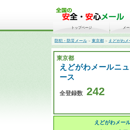
トップページ
メー
防犯・防災メール
東京都
えどがわメ
>
>
東京都
えどがわメールニュ
ース
242
全登録数
えどがわメー