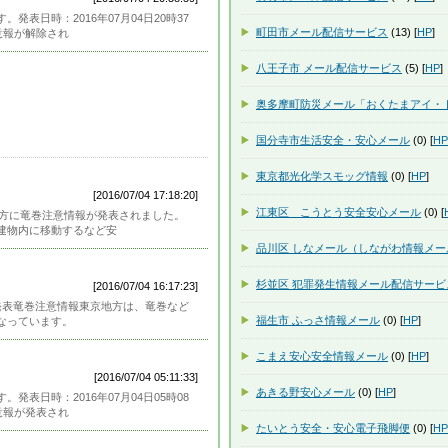
表日時：2016年07月04日20時37
町田市メール配信サービス
(13) [
HP
]
意報が解除され
八王子市 メール配信サービス
(5) [
HP
]
奥多摩町防災メール「おくたまアイ・
国分寺市生活安全・安心メール
(0) [
HP
東京都光化学スモッグ情報
(0) [
HP
]
[2016/07/04 17:18:20]
江東区 こうとう安全安心メール
(0) [
地方に竜巻注意情報が発表されました。
建物内に移動するなど安
品川区 しなメール（しながわ情報メー
杉並区 犯罪発生情報メール配信サービ
[2016/07/04 16:17:23]
報部発表竜巻注意情報東京地方は、竜巻など
福生市 ふっさ情報メール
(0) [
HP
]
なっています。
こまえ安心安全情報メール
(0) [
HP
]
[2016/07/04 05:11:33]
あきる野安心メール
(0) [
HP
]
表日時：2016年07月04日05時08
意報が発表され
たいとう安全・安心電子飛脚便
(0) [
HP