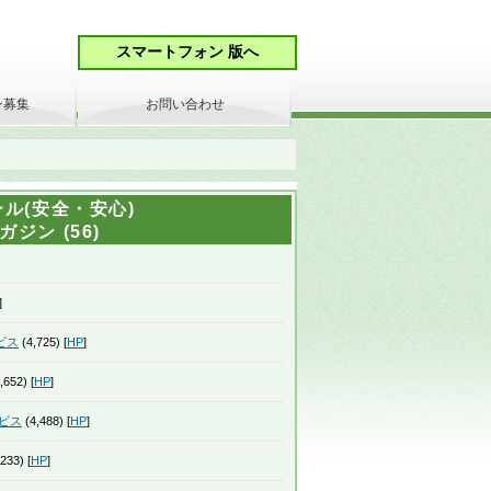
ン募集
お問い合わせ
ル(安全・安心)
ジン (56)
]
ビス
(4,725) [
HP
]
,652) [
HP
]
ビス
(4,488) [
HP
]
233) [
HP
]