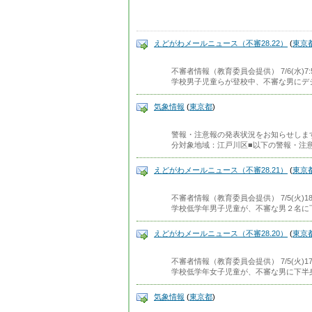
えどがわメールニュース（不審28.22）
(
東京
不審者情報（教育委員会提供） 7/6(水)
学校男子児童らが登校中、不審な男にデ
気象情報
(
東京都
)
警報・注意報の発表状況をお知らせします。発
分対象地域：江戸川区■以下の警報・注
えどがわメールニュース（不審28.21）
(
東京
不審者情報（教育委員会提供） 7/5(火)
学校低学年男子児童が、不審な男２名に
えどがわメールニュース（不審28.20）
(
東京
不審者情報（教育委員会提供） 7/5(火)
学校低学年女子児童が、不審な男に下半
気象情報
(
東京都
)