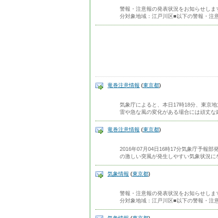
警報・注意報の発表状況をお知らせします。発
分対象地域：江戸川区■以下の警報・注
竜巻注意情報
(
東京都
)
気象庁によると、本日17時18分、東京
雷や急な風の変化がある場合には頑丈な
竜巻注意情報
(
東京都
)
2016年07月04日16時17分気象庁予
の激しい突風が発生しやすい気象状況に
気象情報
(
東京都
)
警報・注意報の発表状況をお知らせします。発
分対象地域：江戸川区■以下の警報・注