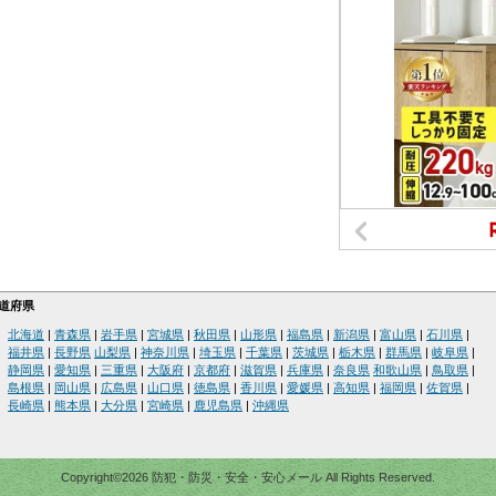
道府県
北海道
|
青森県
|
岩手県
|
宮城県
|
秋田県
|
山形県
|
福島県
|
新潟県
|
富山県
|
石川県
|
福井県
|
長野県
山梨県
|
神奈川県
|
埼玉県
|
千葉県
|
茨城県
|
栃木県
|
群馬県
|
岐阜県
|
静岡県
|
愛知県
|
三重県
|
大阪府
|
京都府
|
滋賀県
|
兵庫県
|
奈良県
和歌山県
|
鳥取県
|
島根県
|
岡山県
|
広島県
|
山口県
|
徳島県
|
香川県
|
愛媛県
|
高知県
|
福岡県
|
佐賀県
|
長崎県
|
熊本県
|
大分県
|
宮崎県
|
鹿児島県
|
沖縄県
Copyright©2026 防犯・防災・安全・安心メール All Rights Reserved.