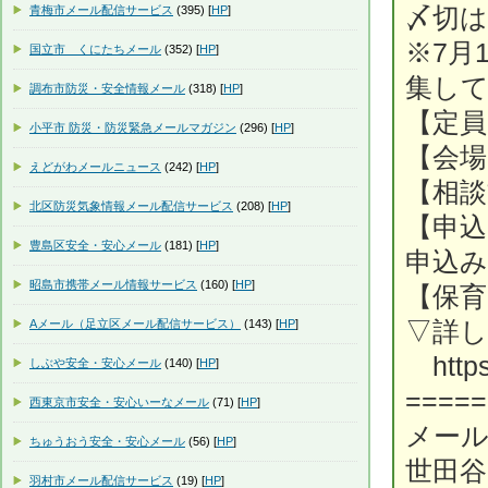
青梅市メール配信サービス
(395) [
HP
]
〆切は
※7月
国立市 くにたちメール
(352) [
HP
]
集し
調布市防災・安全情報メール
(318) [
HP
]
【定員
小平市 防災・防災緊急メールマガジン
(296) [
HP
]
【会場
えどがわメールニュース
(242) [
HP
]
【相談
北区防災気象情報メール配信サービス
(208) [
HP
]
【申
豊島区安全・安心メール
(181) [
HP
]
申込
昭島市携帯メール情報サービス
(160) [
HP
]
【保
Aメール（足立区メール配信サービス）
(143) [
HP
]
▽詳
https:
しぶや安全・安心メール
(140) [
HP
]
=====
西東京市安全・安心いーなメール
(71) [
HP
]
メー
ちゅうおう安全・安心メール
(56) [
HP
]
世田
羽村市メール配信サービス
(19) [
HP
]