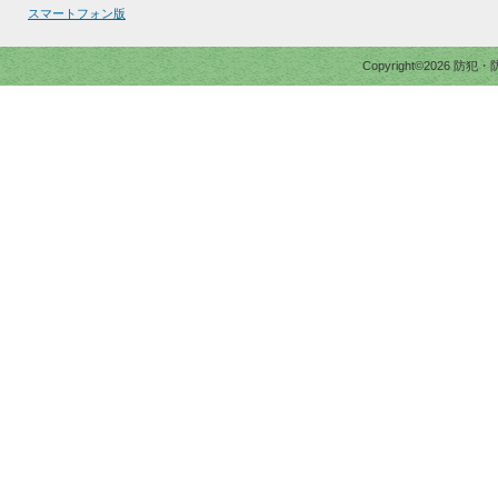
スマートフォン版
Copyright©2026 防犯・