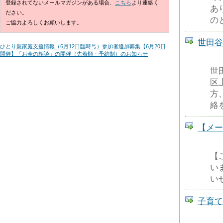
登録されてないメールマガジンがある場合、
こちら
より連絡く
あ
ださい。
のと
ご協力よろしくお願いします。
世田谷
ひとり親家庭支援情報（6月12日臨時号）参加者追加募集【6月20日
開催】「お金の相談」の開催（先着順・予約制）のお知らせ
世
区
方
絡
【メー
【
い
い
子育て