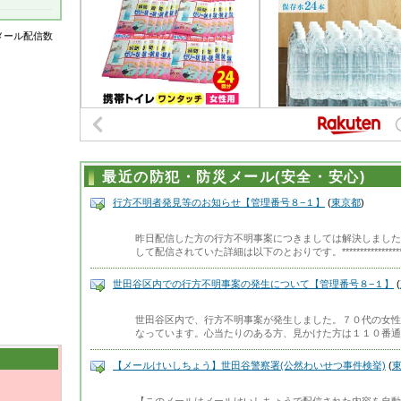
はメール配信数
最近の防犯・防災メール(安全・安心)
行方不明者発見等のお知らせ【管理番号８−１】
(
東京都
)
昨日配信した方の行方不明事案につきましては解決しました
して配信されていた詳細は以下のとおりです。********************
世田谷区内での行方不明事案の発生について【管理番号８−１】
(
世田谷区内で、行方不明事案が発生しました。７０代の女性
なっています。心当たりのある方、見かけた方は１１０番通
【メールけいしちょう】世田谷警察署(公然わいせつ事件検挙)
(