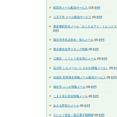
町田市メール配信サービス
(13) [
HP
]
八王子市 メール配信サービス
(5) [
HP
]
奥多摩町防災メール「おくたまアイ・トピックス
[
HP
]
国分寺市生活安全・安心メール
(0) [
HP
]
東京都光化学スモッグ情報
(0) [
HP
]
江東区 こうとう安全安心メール
(0) [
HP
]
品川区 しなメール（しながわ情報メール）
(0) [
H
杉並区 犯罪発生情報メール配信サービス
(0) [
HP
]
福生市 ふっさ情報メール
(0) [
HP
]
こまえ安心安全情報メール
(0) [
HP
]
あきる野安心メール
(0) [
HP
]
たいとう安全・安心電子飛脚便
(0) [
HP
]