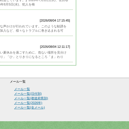
しています。】2026年7月22日(水)、世田谷
年8月5日(水)、犯人を検
[2026/08/04 17:15:45]
な声かけが行われています。このような勧誘を
加入など、様々なトラブルに巻き込まれる可
[2026/08/04 12:11:17]
い夏休みを過ごすために、危ない場所を見分け
り」「ひ」とりきりになるところ「ま」わり
メール一覧
メール一覧
メール一覧(日付別)
メール一覧(都道府県別)
メール一覧(2026年)
メール一覧(全メール)