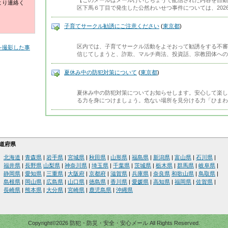
【このメールはメールけいしちょうで配信された内容を自動転送
より連絡く
区下馬６丁目で発生した公然わいせつ事件については、2026
子育てサークル勧誘にご注意ください
(
東京都
)
区内では、子育てサークル活動をよそおって勧誘をする不審
を撮影した事
信じてしまうと、詐欺、マルチ商法、投資話、宗教団体への
夏休み中の防犯対策について
(
東京都
)
夏休み中の防犯対策についてお知らせします。安心して楽し
る力を身につけましょう。危ない場所を見分ける力「ひまわ
道府県
北海道
|
青森県
|
岩手県
|
宮城県
|
秋田県
|
山形県
|
福島県
|
新潟県
|
富山県
|
石川県
|
福井県
|
長野県
山梨県
|
神奈川県
|
埼玉県
|
千葉県
|
茨城県
|
栃木県
|
群馬県
|
岐阜県
|
静岡県
|
愛知県
|
三重県
|
大阪府
|
京都府
|
滋賀県
|
兵庫県
|
奈良県
和歌山県
|
鳥取県
|
島根県
|
岡山県
|
広島県
|
山口県
|
徳島県
|
香川県
|
愛媛県
|
高知県
|
福岡県
|
佐賀県
|
長崎県
|
熊本県
|
大分県
|
宮崎県
|
鹿児島県
|
沖縄県
Copyright©2026 防犯・防災・安全・安心メール All Rights Reserved.