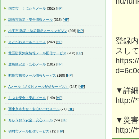
hu/fur
国立市 くにたちメール
(352) [
HP
]
調布市防災・安全情報メール
(318) [
HP
]
小平市 防災・防災緊急メールマガジン
(296) [
HP
]
登録
えどがわメールニュース
(242) [
HP
]
スし
北区防災気象情報メール配信サービス
(208) [
HP
]
https:
豊島区安全・安心メール
(181) [
HP
]
d=6c0
昭島市携帯メール情報サービス
(160) [
HP
]
Aメール（足立区メール配信サービス）
(143) [
HP
]
▼詳細
しぶや安全・安心メール
(140) [
HP
]
http://*
西東京市安全・安心いーなメール
(71) [
HP
]
▼災害
ちゅうおう安全・安心メール
(56) [
HP
]
http://*
羽村市メール配信サービス
(19) [
HP
]