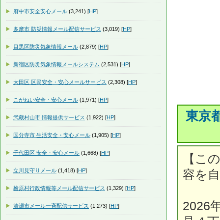
府中市安全安心メール
(3,241) [
HP
]
多摩市 防災情報メール配信サービス
(3,019) [
HP
]
目黒区防災気象情報メール
(2,879) [
HP
]
新宿区防災気象情報メールシステム
(2,531) [
HP
]
大田区 区民安全・安心メールサービス
(2,308) [
HP
]
こがねい安全・安心メール
(1,971) [
HP
]
東京
武蔵村山市 情報提供サービス
(1,922) [
HP
]
国分寺市 生活安全・安心メール
(1,905) [
HP
]
千代田区 安全・安心メール
(1,668) [
HP
]
【こ
立川見守りメール
(1,418) [
HP
]
容を
檜原村行政情報等メール配信サービス
(1,329) [
HP
]
202
清瀬市メール一斉配信サービス
(1,273) [
HP
]