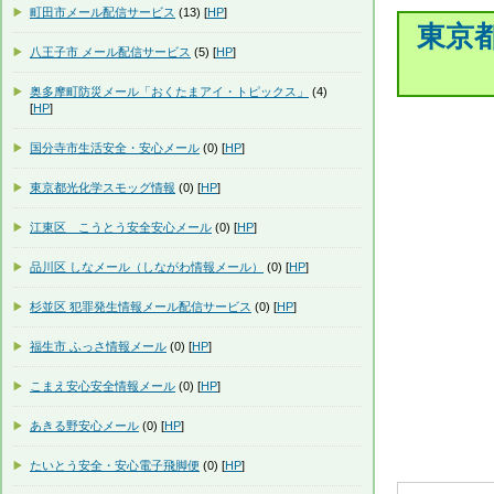
町田市メール配信サービス
(13) [
HP
]
東京
八王子市 メール配信サービス
(5) [
HP
]
奥多摩町防災メール「おくたまアイ・トピックス」
(4)
[
HP
]
国分寺市生活安全・安心メール
(0) [
HP
]
東京都光化学スモッグ情報
(0) [
HP
]
江東区 こうとう安全安心メール
(0) [
HP
]
品川区 しなメール（しながわ情報メール）
(0) [
HP
]
杉並区 犯罪発生情報メール配信サービス
(0) [
HP
]
福生市 ふっさ情報メール
(0) [
HP
]
こまえ安心安全情報メール
(0) [
HP
]
あきる野安心メール
(0) [
HP
]
たいとう安全・安心電子飛脚便
(0) [
HP
]