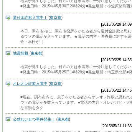
地震が発生しました。付近の方は余震等に十分注意してください
■発生日時：2015年05月30日20時24分■発生場所：小笠原諸島西
還付金詐欺入電中！
(
東京都
)
[2015/05/29 14:09
本日、調布市内に、調布市役所をかたる者から還付金詐欺と思わ
るウソの電話が入っています。★電話の内容・医療費に対する還
金・本日が（
地震情報
(
東京都
)
[2015/05/25 14:35
地震が発生しました。付近の方は余震等に十分注意してください
■発生日時：2015年05月25日14時28分■発生場所：埼玉県北部■
オレオレ詐欺入電中
(
東京都
)
[2015/05/22 14:46
■現在、調布市内に、息子をかたる者からオレオレ詐欺と思われ
ウソの電話が多数入っています。■電話の内容・オレだけど・大
な書類をタク
公然わいせつ事件発生！
(
東京都
)
[2015/05/21 11:36