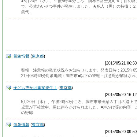
●5月20日（水）、午後5時30分ころ、調布市富士見町４丁目の路
で、公然わいせつ事件が発生しました。★犯人（男）の特徴：２
歳代、
気象情報
(
東京都
)
[2015/05/21 06:50
警報・注意報の発表状況をお知らせします。発表日時：2015年0
21日06時49分対象地域：調布市■以下の警報・注意報が解除され
子ども声かけ事案発生！
(
東京都
)
[2015/05/20 16:12
5月20日（水）、午後2時50分ころ、調布市飛田給３丁目の路上
児童が下校途中、男に声をかけられました。■声かけ等の内容・
の野郎
気象情報
(
東京都
)
[2015/05/20 09:50