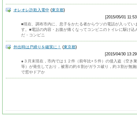
オレオレ詐欺入電中
(
東京都
)
[2015/05/01 11:53
■現在、調布市内に、息子をかたる者からウソの電話が入ってい
す。■電話の内容・お腹が痛くなってコンビニのトイレに駆け込
だ・コンビニ
外出時は戸締りを確実に！
(
東京都
)
[2015/04/30 13:29
●３月末現在，市内では１２件（前年比+５件）の侵入盗（空き
等）が発生しており，被害の約６割がガラス破り，約３割が無施
で窓やドアか