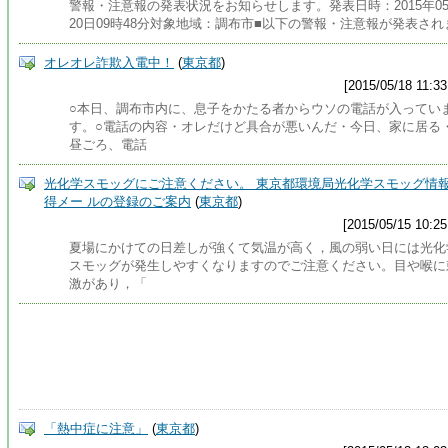
警報・注意報の発表状況をお知らせします。発表日時：2015年0
20日09時48分対象地域：調布市■以下の警報・注意報が発表され
オレオレ詐欺入電中！
(
東京都
)
[2015/05/18 11:33
○本日、調布市内に、息子をかたる者からウソの電話が入ってい
す。○電話の内容・オレだけど具合が悪いんだ・今日、家に居る
昼ごろ、電話
光化学スモッグにご注意ください。 東京都環境局光化学スモッグ情
得メー ルの登録のご案内
(
東京都
)
[2015/05/15 10:25
夏場にかけての日差しが強くて気温が高く，風の弱い日には光化
スモッグが発生しやすくなりますのでご注意ください。目や喉に
激があり，「
「熱中症に注意」
(
東京都
)