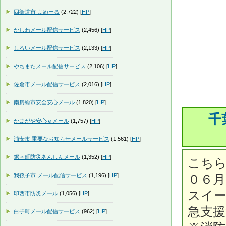
四街道市 よめーる
(2,722) [
HP
]
かしわメール配信サービス
(2,456) [
HP
]
しろいメール配信サービス
(2,133) [
HP
]
やちまたメール配信サービス
(2,106) [
HP
]
佐倉市メール配信サービス
(2,016) [
HP
]
南房総市安全安心メール
(1,820) [
HP
]
千
かまがや安心ｅメール
(1,757) [
HP
]
浦安市 重要なお知らせメールサービス
(1,561) [
HP
]
鋸南町防災あんしんメール
(1,352) [
HP
]
こちら
我孫子市 メール配信サービス
(1,196) [
HP
]
０６月
スイー
印西市防災メール
(1,056) [
HP
]
急支
白子町メール配信サービス
(962) [
HP
]