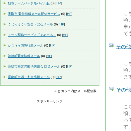
旭市ホームページモバイル版
(0) [
HP
]
こ
香取市 緊急情報メール配信サービス
(0) [
HP
]
頃
くじゅうくり安全・安心メール
(0) [
HP
]
車
で
メール配信サービス「よめーる」
(0) [
HP
]
かつうら防災行政メール
(0) [
HP
]
その他の
神崎町緊急情報メール
(0) [
HP
]
こ
匝瑳市横芝光町消防組合 防災メール
(0) [
HP
]
頃
ま
長南町生活・安全情報メール
(0) [
HP
]
その他の
※ () カッコ内はメール配信数
スポンサーリンク
こ
頃
っ
す