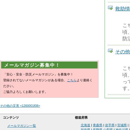
救助情報
こ
頃
防
その他の
メールマガジン募集中！
こ
頃
「安心・安全・防災メールマガジン」を募集中！
登録されてないメールマガジンがある場合、
こちら
より連絡く
っ
ださい。
す
ご協力よろしくお願いします。
その他の災害 <1260001f08>
コンテンツ
都道府県
北海道
|
青森県
|
岩手県
|
宮城県
|
メールマガジン一覧
福井県
|
長野県
山梨県
|
神奈川県