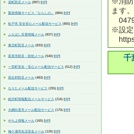
※消
栄町防災メール
(897) [
HP
]
ます
緊急情報サービス「ならしの」
(884) [
HP
]
0479-
松戸市 安全安心メール配信サービス
(855) [
HP
]
※設定
ふなばし災害情報メール
(837) [
HP
]
https:/
東庄町防災メール
(833) [
HP
]
千
富里市防災・防犯メール
(540) [
HP
]
一宮町安全・安心メール配信サービス
(512) [
HP
]
長生村防災メール
(483) [
HP
]
なりたメール配信サービス
(255) [
HP
]
睦沢町情報配信メールサービス
(216) [
HP
]
大網白里市メール配信サービス
(170) [
HP
]
やちよ情報メール
(165) [
HP
]
袖ケ浦市生活安全メール
(126) [
HP
]