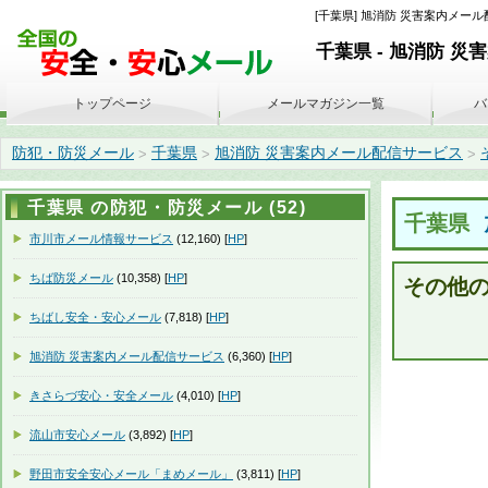
[千葉県] 旭消防 災害案内メール配信サ
千葉県 - 旭消防 
トップページ
メールマガジン一覧
バ
防犯・防災メール
千葉県
旭消防 災害案内メール配信サービス
>
>
>
千葉県 の防犯・防災メール (52)
千葉県
市川市メール情報サービス
(12,160) [
HP
]
ちば防災メール
(10,358) [
HP
]
その他の災
ちばし安全・安心メール
(7,818) [
HP
]
旭消防 災害案内メール配信サービス
(6,360) [
HP
]
きさらづ安心・安全メール
(4,010) [
HP
]
流山市安心メール
(3,892) [
HP
]
野田市安全安心メール「まめメール」
(3,811) [
HP
]