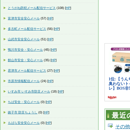
とうがね防犯メール配信サービス
(108) [
HP
]
富津市安全安心メール
(57) [
HP
]
多古町メール配信サービス
(56) [
HP
]
山武市安全安心メール
(51) [
HP
]
鴨川市安全・安心メール
(45) [
HP
]
館山市安全・安心メール
(35) [
HP
]
君津市メール配信サービス
(27) [
HP
]
市原市情報配信メール
(24) [
HP
]
いすみ市 いすみ市防災メール
(18) [
HP
]
ちば安全・安心メール
(0) [
HP
]
銚子市 防災ちょうし
(0) [
HP
]
最近
もばら安全安心メール
(0) [
HP
]
その他の