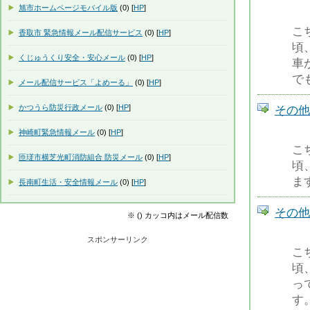
旭市ホームページモバイル版
(0) [
HP
]
こ
香取市 緊急情報メール配信サービス
(0) [
HP
]
頃
くじゅうくり安全・安心メール
(0) [
HP
]
車
で
メール配信サービス「よめーる」
(0) [
HP
]
かつうら防災行政メール
(0) [
HP
]
その他の
神崎町緊急情報メール
(0) [
HP
]
こ
匝瑳市横芝光町消防組合 防災メール
(0) [
HP
]
頃
ま
長南町生活・安全情報メール
(0) [
HP
]
その他の
※ () カッコ内はメール配信数
スポンサーリンク
こ
頃
っ
す