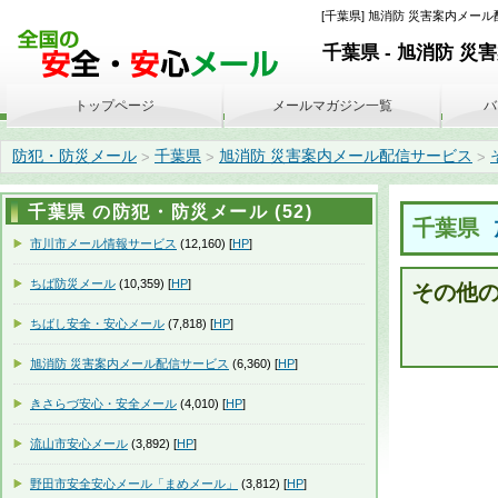
[千葉県] 旭消防 災害案内メール配信サ
千葉県 - 旭消防 
トップページ
メールマガジン一覧
バ
防犯・防災メール
千葉県
旭消防 災害案内メール配信サービス
>
>
>
千葉県 の防犯・防災メール (52)
千葉県
市川市メール情報サービス
(12,160) [
HP
]
ちば防災メール
(10,359) [
HP
]
その他の災
ちばし安全・安心メール
(7,818) [
HP
]
旭消防 災害案内メール配信サービス
(6,360) [
HP
]
きさらづ安心・安全メール
(4,010) [
HP
]
流山市安心メール
(3,892) [
HP
]
野田市安全安心メール「まめメール」
(3,812) [
HP
]