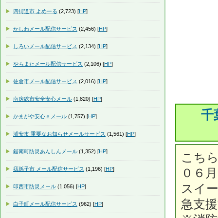
四街道市 よめーる
(2,723) [
HP
]
かしわメール配信サービス
(2,456) [
HP
]
しろいメール配信サービス
(2,134) [
HP
]
やちまたメール配信サービス
(2,106) [
HP
]
佐倉市メール配信サービス
(2,016) [
HP
]
南房総市安全安心メール
(1,820) [
HP
]
千
かまがや安心ｅメール
(1,757) [
HP
]
浦安市 重要なお知らせメールサービス
(1,561) [
HP
]
鋸南町防災あんしんメール
(1,352) [
HP
]
こちら
我孫子市 メール配信サービス
(1,196) [
HP
]
０６月
スイー
印西市防災メール
(1,056) [
HP
]
急支
白子町メール配信サービス
(962) [
HP
]