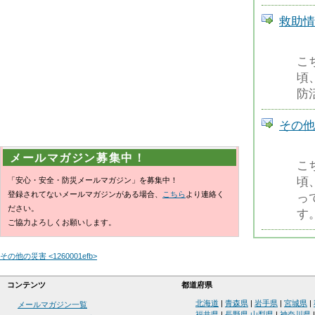
救助情報
こ
頃
防
その他の
メールマガジン募集中！
こ
頃
「安心・安全・防災メールマガジン」を募集中！
登録されてないメールマガジンがある場合、
こちら
より連絡く
っ
ださい。
す
ご協力よろしくお願いします。
その他の災害 <1260001efb>
コンテンツ
都道府県
北海道
|
青森県
|
岩手県
|
宮城県
|
メールマガジン一覧
福井県
|
長野県
山梨県
|
神奈川県