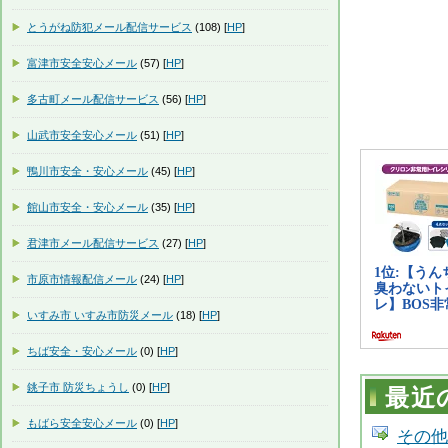
とうがね防犯メール配信サービス
(108) [
HP
]
富津市安全安心メール
(57) [
HP
]
多古町メール配信サービス
(56) [
HP
]
山武市安全安心メール
(51) [
HP
]
鴨川市安全・安心メール
(45) [
HP
]
館山市安全・安心メール
(35) [
HP
]
君津市メール配信サービス
(27) [
HP
]
市原市情報配信メール
(24) [
HP
]
いすみ市 いすみ市防災メール
(18) [
HP
]
ちば安全・安心メール
(0) [
HP
]
銚子市 防災ちょうし
(0) [
HP
]
最近
もばら安全安心メール
(0) [
HP
]
その他の