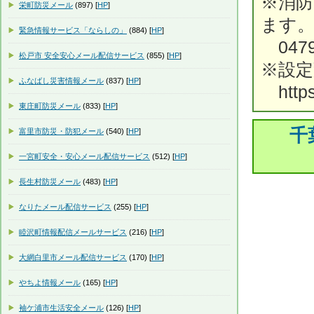
※消
栄町防災メール
(897) [
HP
]
ます
緊急情報サービス「ならしの」
(884) [
HP
]
0479-
松戸市 安全安心メール配信サービス
(855) [
HP
]
※設定
ふなばし災害情報メール
(837) [
HP
]
https:/
東庄町防災メール
(833) [
HP
]
千
富里市防災・防犯メール
(540) [
HP
]
一宮町安全・安心メール配信サービス
(512) [
HP
]
長生村防災メール
(483) [
HP
]
なりたメール配信サービス
(255) [
HP
]
睦沢町情報配信メールサービス
(216) [
HP
]
大網白里市メール配信サービス
(170) [
HP
]
やちよ情報メール
(165) [
HP
]
袖ケ浦市生活安全メール
(126) [
HP
]