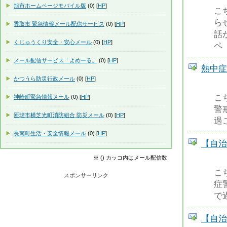
旭市ホームページモバイル版
(0) [
HP
]
こ
ら
香取市 緊急情報メール配信サービス
(0) [
HP
]
話
くじゅうくり安全・安心メール
(0) [
HP
]
ペ
メール配信サービス「よめーる」
(0) [
HP
]
熱中症
かつうら防災行政メール
(0) [
HP
]
こ
神崎町緊急情報メール
(0) [
HP
]
警
匝瑳市横芝光町消防組合 防災メール
(0) [
HP
]
過
長南町生活・安全情報メール
(0) [
HP
]
【自治
※ () カッコ内はメール配信数
こ
スポンサーリンク
症
で
【自治