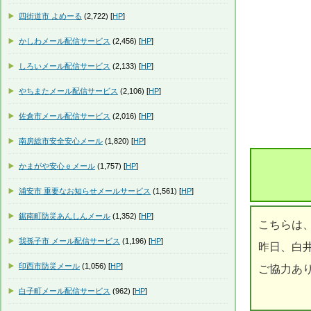
四街道市 よめーる
(2,722) [
HP
]
かしわメール配信サービス
(2,456) [
HP
]
しろいメール配信サービス
(2,133) [
HP
]
やちまたメール配信サービス
(2,106) [
HP
]
佐倉市メール配信サービス
(2,016) [
HP
]
南房総市安全安心メール
(1,820) [
HP
]
かまがや安心ｅメール
(1,757) [
HP
]
浦安市 重要なお知らせメールサービス
(1,561) [
HP
]
鋸南町防災あんしんメール
(1,352) [
HP
]
こちらは
我孫子市 メール配信サービス
(1,196) [
HP
]
昨日、白
印西市防災メール
(1,056) [
HP
]
ご協力あ
白子町メール配信サービス
(962) [
HP
]