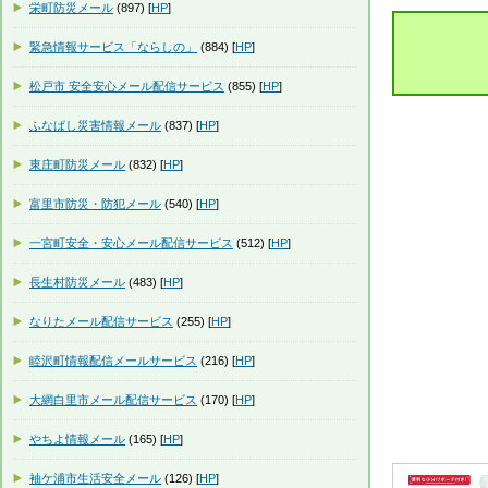
栄町防災メール
(897) [
HP
]
緊急情報サービス「ならしの」
(884) [
HP
]
松戸市 安全安心メール配信サービス
(855) [
HP
]
ふなばし災害情報メール
(837) [
HP
]
東庄町防災メール
(832) [
HP
]
富里市防災・防犯メール
(540) [
HP
]
一宮町安全・安心メール配信サービス
(512) [
HP
]
長生村防災メール
(483) [
HP
]
なりたメール配信サービス
(255) [
HP
]
睦沢町情報配信メールサービス
(216) [
HP
]
大網白里市メール配信サービス
(170) [
HP
]
やちよ情報メール
(165) [
HP
]
袖ケ浦市生活安全メール
(126) [
HP
]