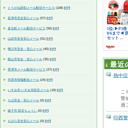
とうがね防犯メール配信サービス
(108) [
HP
]
富津市安全安心メール
(57) [
HP
]
多古町メール配信サービス
(56) [
HP
]
山武市安全安心メール
(51) [
HP
]
鴨川市安全・安心メール
(45) [
HP
]
館山市安全・安心メール
(35) [
HP
]
最近
君津市メール配信サービス
(27) [
HP
]
熱中症
市原市情報配信メール
(24) [
HP
]
いすみ市 いすみ市防災メール
(18) [
HP
]
こ
警
ちば安全・安心メール
(0) [
HP
]
過
銚子市 防災ちょうし
(0) [
HP
]
印西警
もばら安全安心メール
(0) [
HP
]