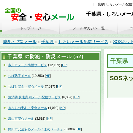
[千葉県] しろいメール配信サ
千葉県 - しろいメ
トップページ
メールマガジン一覧
バ
防犯・防災メール
千葉県
しろいメール配信サービス
SOSネットワ
>
>
>
千葉県 の防犯・防災メール (52)
千葉県
市川市メール情報サービス
(12,159) [
HP
]
ちば防災メール
(10,353) [
HP
]
SOSネ
ちばし安全・安心メール
(7,817) [
HP
]
旭消防 災害案内メール配信サービス
(6,357) [
HP
]
きさらづ安心・安全メール
(4,010) [
HP
]
流山市安心メール
(3,892) [
HP
]
野田市安全安心メール「まめメール」
(3,808) [
HP
]