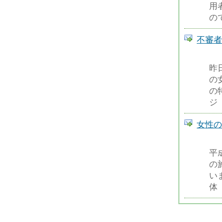
用
ので
不審者
昨
の
の
ジ
女性の
平
の
い
体