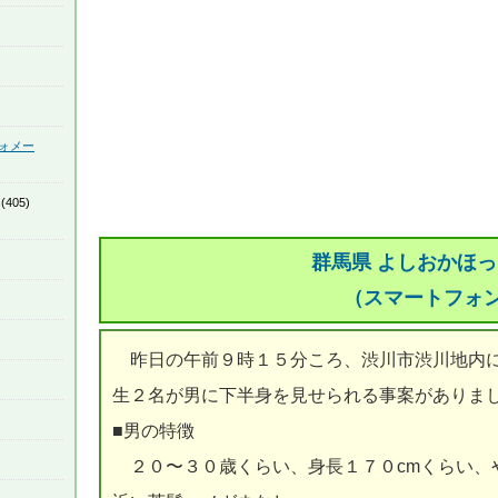
ォメー
(405)
群馬県 よしおかほ
（スマートフォ
昨日の午前９時１５分ころ、渋川市渋川地内に
生２名が男に下半身を見せられる事案がありま
■男の特徴
２０〜３０歳くらい、身長１７０cmくらい、