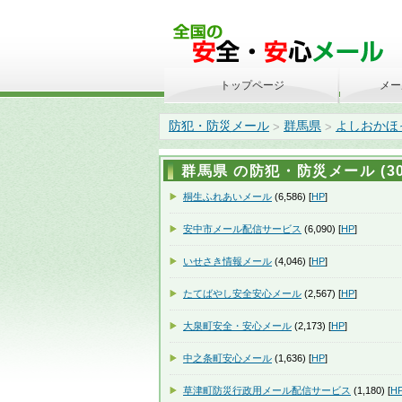
トップページ
メー
防犯・防災メール
群馬県
よしおかほ
>
>
群馬県 の防犯・防災メール (30
桐生ふれあいメール
(6,586) [
HP
]
安中市メール配信サービス
(6,090) [
HP
]
いせさき情報メール
(4,046) [
HP
]
たてばやし安全安心メール
(2,567) [
HP
]
大泉町安全・安心メール
(2,173) [
HP
]
中之条町安心メール
(1,636) [
HP
]
草津町防災行政用メール配信サービス
(1,180) [
H