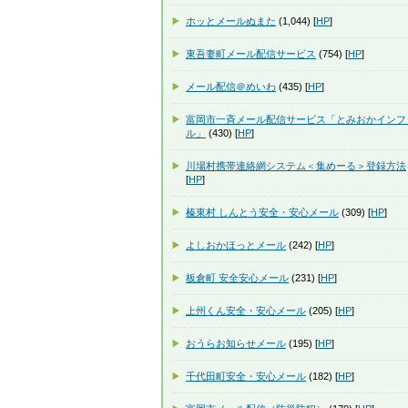
ホッとメールぬまた
(1,044) [
HP
]
東吾妻町メール配信サービス
(754) [
HP
]
メール配信＠めいわ
(435) [
HP
]
富岡市一斉メール配信サービス「とみおかインフ
ル」
(430) [
HP
]
川場村携帯連絡網システム＜集めーる＞登録方法
[
HP
]
榛東村 しんとう安全・安心メール
(309) [
HP
]
よしおかほっとメール
(242) [
HP
]
板倉町 安全安心メール
(231) [
HP
]
上州くん安全・安心メール
(205) [
HP
]
おうらお知らせメール
(195) [
HP
]
千代田町安全・安心メール
(182) [
HP
]