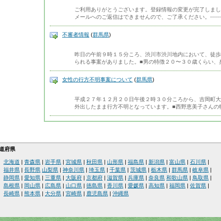
ご利用ありがとうございます。登録情報の変更が完了しまし
メールへのご返信はできませんので、ご了承ください。-------------
不審者情報
(
群馬県
)
昨日の午前９時１５分ころ、渋川市渋川地内において、徒歩
られる事案がありました。■男の特徴２０〜３０歳くらい、
女性の行方不明事案について
(
群馬県
)
平成２７年１２月２０日午後２時３０分ころから、吉岡町大
外出したまま行方不明となっています。■西野恵美子さんの
道府県
北海道
|
青森県
|
岩手県
|
宮城県
|
秋田県
|
山形県
|
福島県
|
新潟県
|
富山県
|
石川県
|
福井県
|
長野県
山梨県
|
神奈川県
|
埼玉県
|
千葉県
|
茨城県
|
栃木県
|
群馬県
|
岐阜県
|
静岡県
|
愛知県
|
三重県
|
大阪府
|
京都府
|
滋賀県
|
兵庫県
|
奈良県
和歌山県
|
鳥取県
|
島根県
|
岡山県
|
広島県
|
山口県
|
徳島県
|
香川県
|
愛媛県
|
高知県
|
福岡県
|
佐賀県
|
長崎県
|
熊本県
|
大分県
|
宮崎県
|
鹿児島県
|
沖縄県