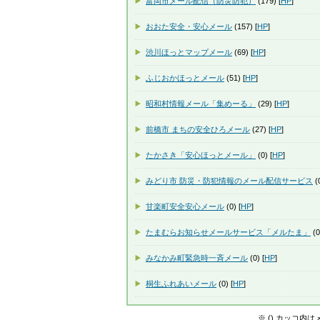
富岡市メール配信（防災防犯）
(179) [
HP
]
おおた安全・安心メール
(157) [
HP
]
渋川ほっとマップメール
(69) [
HP
]
ふじおかほっとメール
(51) [
HP
]
昭和村情報メール「集めーる」
(29) [
HP
]
前橋市 まちの安全ひろメール
(27) [
HP
]
たかさき「安心ほっとメール」
(0) [
HP
]
みどり市 防災・防犯情報のメール配信サービス
(0
甘楽町安全安心メール
(0) [
HP
]
たまむらお知らせメールサービス「メルたま」
(0
みなかみ町緊急時一斉メール
(0) [
HP
]
桐生ふれあいメール
(0) [
HP
]
※ () カッコ内