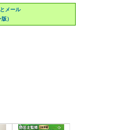
っとメール
ン版）