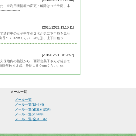
た。※利用者情報の変更・解除はコチラ尚、本
---------
[2015/12/21 13:10:11]
で通行中の女子中学生２名が男に下半身を見せ
身長１７０cmくらい、やせ形、上下白色ジ
[2015/12/21 10:57:57]
久保地内の施設から、西野恵美子さんが徒歩で
特徴年齢４３歳、身長１５０cmくらい、体
メール一覧
メール一覧
メール一覧(日付別)
メール一覧(都道府県別)
メール一覧(2026年)
メール一覧(全メール)