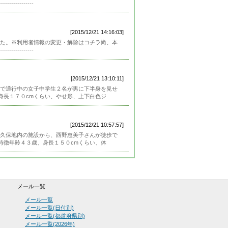
---------
[2015/12/21 14:16:03]
た。※利用者情報の変更・解除はコチラ尚、本
---------
[2015/12/21 13:10:11]
で通行中の女子中学生２名が男に下半身を見せ
身長１７０cmくらい、やせ形、上下白色ジ
[2015/12/21 10:57:57]
久保地内の施設から、西野恵美子さんが徒歩で
特徴年齢４３歳、身長１５０cmくらい、体
メール一覧
メール一覧
メール一覧(日付別)
メール一覧(都道府県別)
メール一覧(2026年)