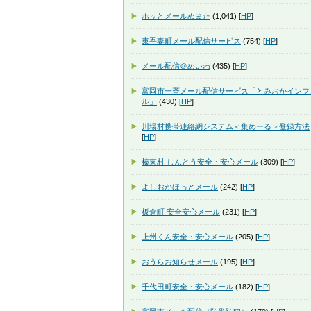
ホッとメールぬまた
(1,041) [
HP
]
東吾妻町メール配信サービス
(754) [
HP
]
メール配信＠めいわ
(435) [
HP
]
富岡市一斉メール配信サービス「とみおかインフ
ル」
(430) [
HP
]
川場村携帯連絡網システム＜集めーる＞登録方法
[
HP
]
榛東村 しんとう安全・安心メール
(309) [
HP
]
よしおかほっとメール
(242) [
HP
]
板倉町 安全安心メール
(231) [
HP
]
上州くん安全・安心メール
(205) [
HP
]
おうらお知らせメール
(195) [
HP
]
千代田町安全・安心メール
(182) [
HP
]