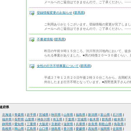
メールへのご返信はできませんので、ご了承ください。-------------
登録情報変更のお知らせ
(
群馬県
)
ご利用ありがとうございます。登録情報の変更が完了しまし
メールへのご返信はできませんので、ご了承ください。-------------
不審者情報
(
群馬県
)
昨日の午前９時１５分ころ、渋川市渋川地内において、徒歩
られる事案がありました。■男の特徴２０〜３０歳くらい、
女性の行方不明事案について
(
群馬県
)
平成２７年１２月２０日午後２時３０分ころから、吉岡町大
外出したまま行方不明となっています。■西野恵美子さんの
道府県
北海道
|
青森県
|
岩手県
|
宮城県
|
秋田県
|
山形県
|
福島県
|
新潟県
|
富山県
|
石川県
|
福井県
|
長野県
山梨県
|
神奈川県
|
埼玉県
|
千葉県
|
茨城県
|
栃木県
|
群馬県
|
岐阜県
|
静岡県
|
愛知県
|
三重県
|
大阪府
|
京都府
|
滋賀県
|
兵庫県
|
奈良県
和歌山県
|
鳥取県
|
島根県
|
岡山県
|
広島県
|
山口県
|
徳島県
|
香川県
|
愛媛県
|
高知県
|
福岡県
|
佐賀県
|