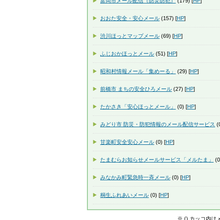
富岡市メール配信（防災防犯）
(179) [
HP
]
おおた安全・安心メール
(157) [
HP
]
渋川ほっとマップメール
(69) [
HP
]
ふじおかほっとメール
(51) [
HP
]
昭和村情報メール「集めーる」
(29) [
HP
]
前橋市 まちの安全ひろメール
(27) [
HP
]
たかさき「安心ほっとメール」
(0) [
HP
]
みどり市 防災・防犯情報のメール配信サービス
(0
甘楽町安全安心メール
(0) [
HP
]
たまむらお知らせメールサービス「メルたま」
(0
みなかみ町緊急時一斉メール
(0) [
HP
]
桐生ふれあいメール
(0) [
HP
]
※ () カッコ内