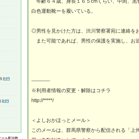
年齢６４歳、身長１６５cmくらい、中肉、黒
白色運動靴ーを履いている。
◎男性を見かけた方は、渋川警察署宛に連絡を
また可能であれば、男性の保護を実施し、お近
) [
HP
]
------------
※利用者情報の変更・解除はコチラ
http://*****/
) [
HP
]
＜よしおかほっとメール＞
このメールは、群馬県警察から配信される「上
はメール配信数