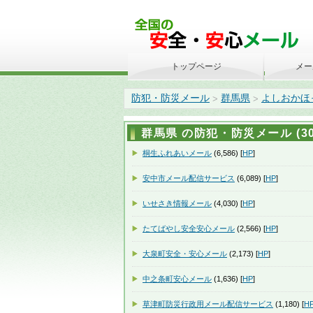
トップページ
メー
防犯・防災メール
群馬県
よしおかほ
>
>
群馬県 の防犯・防災メール (30
桐生ふれあいメール
(6,586) [
HP
]
安中市メール配信サービス
(6,089) [
HP
]
いせさき情報メール
(4,030) [
HP
]
たてばやし安全安心メール
(2,566) [
HP
]
大泉町安全・安心メール
(2,173) [
HP
]
中之条町安心メール
(1,636) [
HP
]
草津町防災行政用メール配信サービス
(1,180) [
H