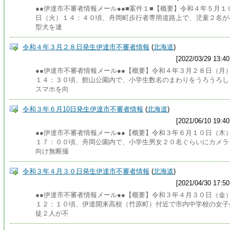
●●伊達市不審者情報メール●●■案件１■【概要】令和４年５月１
日（火）１４：４０頃、舟岡町歩行者専用道路上で、児童２名が
型犬を連
令和４年３月２８日発生伊達市不審者情報
(
北海道
)
[2022/03/29 13:40
●●伊達市不審者情報メール●●【概要】令和４年３月２８日（月
１４：３０頃、館山公園内で、小学生数名のまわりをうろうろし
スマホを向
令和３年６月10日発生伊達市不審者情報
(
北海道
)
[2021/06/10 19:40
●●伊達市不審者情報メール●●【概要】令和３年６月１０日（木
１７：００頃、舟岡公園内で、小学生男女２０名ぐらいにカメラ
向け無断撮
令和３年４月３０日発生伊達市不審者情報
(
北海道
)
[2021/04/30 17:50
●●伊達市不審者情報メール●●【概要】令和３年４月３０日（金
１２：１０頃、伊達開来高校（竹原町）付近で市内中学校の女子
徒２人が不