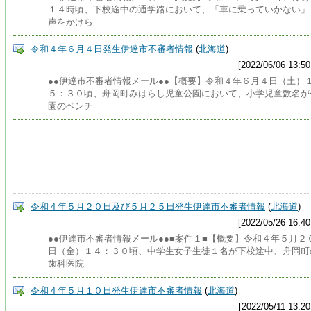
１４時頃、下校途中の通学路において、「車に乗っていかない」
声をかけら
令和４年６月４日発生伊達市不審者情報
(
北海道
)
[2022/06/06 13:50
●●伊達市不審者情報メール●●【概要】令和４年６月４日（土）
５：３０頃、舟岡町みはらし児童公園において、小学児童数名が
園のベンチ
令和４年５月２０日及び５月２５日発生伊達市不審者情報
(
北海道
)
[2022/05/26 16:40
●●伊達市不審者情報メール●●■案件１■【概要】令和４年５月２
日（金）１４：３０頃、中学生女子生徒１名が下校途中、舟岡町
歯科医院
令和４年５月１０日発生伊達市不審者情報
(
北海道
)
[2022/05/11 13:20