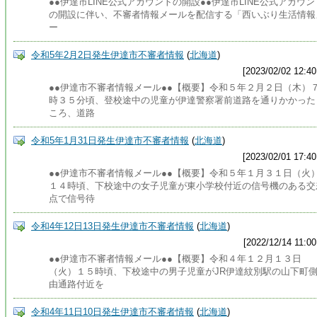
●●伊達市LINE公式アカウントの開設●●伊達市LINE公式アカウン
の開設に伴い、不審者情報メールを配信する「西いぶり生活情報
ー
令和5年2月2日発生伊達市不審者情報
(
北海道
)
[2023/02/02 12:40
●●伊達市不審者情報メール●●【概要】令和５年２月２日（木）
時３５分頃、登校途中の児童が伊達警察署前道路を通りかかった
ころ、道路
令和5年1月31日発生伊達市不審者情報
(
北海道
)
[2023/02/01 17:40
●●伊達市不審者情報メール●●【概要】令和５年１月３１日（火
１４時頃、下校途中の女子児童が東小学校付近の信号機のある交
点で信号待
令和4年12日13日発生伊達市不審者情報
(
北海道
)
[2022/12/14 11:00
●●伊達市不審者情報メール●●【概要】令和４年１２月１３日
（火）１５時頃、下校途中の男子児童がJR伊達紋別駅の山下町
由通路付近を
令和4年11日10日発生伊達市不審者情報
(
北海道
)