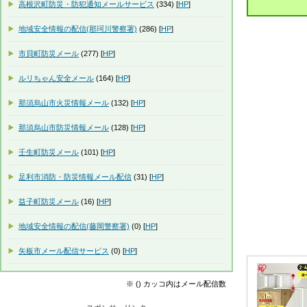
高根沢町防災・防犯通知メールサービス
(334) [
HP
]
地域安全情報の配信(那珂川警察署)
(286) [
HP
]
市貝町防災メール
(277) [
HP
]
ルリちゃん安全メール
(164) [
HP
]
那須烏山市火災情報メール
(132) [
HP
]
那須烏山市防災情報メール
(128) [
HP
]
壬生町防災メール
(101) [
HP
]
足利市消防・防災情報メール配信
(31) [
HP
]
益子町防災メール
(16) [
HP
]
地域安全情報の配信(藤岡警察署)
(0) [
HP
]
矢板市メール配信サービス
(0) [
HP
]
※ () カッコ内はメール配信数