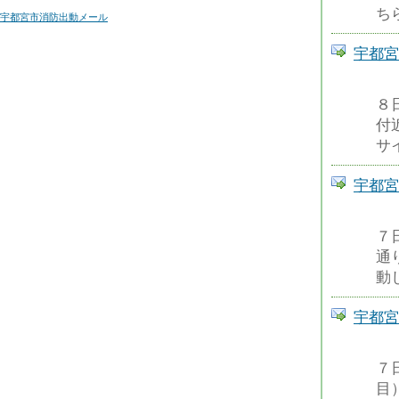
ちら
宇都宮市消防出動メール
宇都宮
８
付
サイ
宇都宮
７
通
動し
宇都宮
７
目