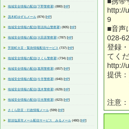
■携帯
地域安全情報の配信(下野警察署)
(880) [
HP
]
http:/
茂木町ゆずもメール
(874) [
HP
]
9
■音声
地域安全情報の配信(那須烏山警察署)
(805) [
HP
]
028-6
地域安全情報の配信(大田原警察署)
(787) [
HP
]
登録・
芳賀町火災・緊急情報配信サービス
(737) [
HP
]
てく
地域安全情報の配信(さくら警察署)
(734) [
HP
]
http:/
地域安全情報の配信(真岡警察署)
(657) [
HP
]
提供
地域安全情報の配信(今市警察署)
(640) [
HP
]
通
地域安全情報の配信(茂木警察署)
(629) [
HP
]
地域安全情報の配信(日光警察署)
(623) [
HP
]
注意
さくら防災・行政情報メール
(599) [
HP
]
那須塩原市メール配信サービス みるメール
(480) [
HP
]