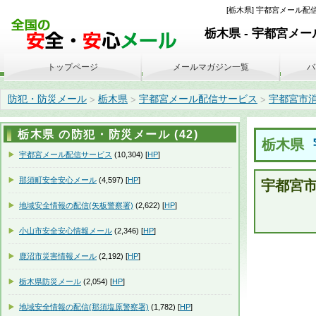
[栃木県] 宇都宮メール配信
栃木県 - 宇都宮メ
トップページ
メールマガジン一覧
バ
防犯・防災メール
栃木県
宇都宮メール配信サービス
宇都宮市消防出
>
>
>
栃木県 の防犯・防災メール (42)
栃木県
宇都宮メール配信サービス
(10,304) [
HP
]
那須町安全安心メール
(4,597) [
HP
]
宇都宮
地域安全情報の配信(矢板警察署)
(2,622) [
HP
]
小山市安全安心情報メール
(2,346) [
HP
]
鹿沼市災害情報メール
(2,192) [
HP
]
栃木県防災メール
(2,054) [
HP
]
地域安全情報の配信(那須塩原警察署)
(1,782) [
HP
]