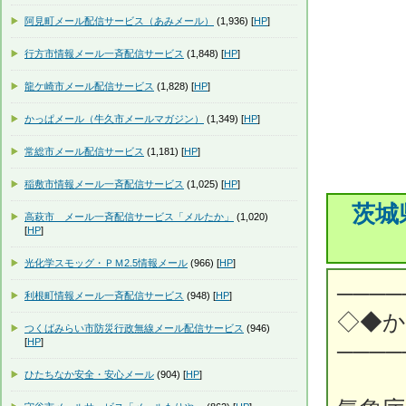
阿見町メール配信サービス（あみメール）
(1,936) [
HP
]
行方市情報メール一斉配信サービス
(1,848) [
HP
]
龍ケ崎市メール配信サービス
(1,828) [
HP
]
かっぱメール（牛久市メールマガジン）
(1,349) [
HP
]
常総市メール配信サービス
(1,181) [
HP
]
稲敷市情報メール一斉配信サービス
(1,025) [
HP
]
茨城
高萩市 メール一斉配信サービス「メルたか」
(1,020)
[
HP
]
光化学スモッグ・ＰＭ2.5情報メール
(966) [
HP
]
────
利根町情報メール一斉配信サービス
(948) [
HP
]
◇◆
つくばみらい市防災行政無線メール配信サービス
(946)
[
HP
]
────
ひたちなか安全・安心メール
(904) [
HP
]