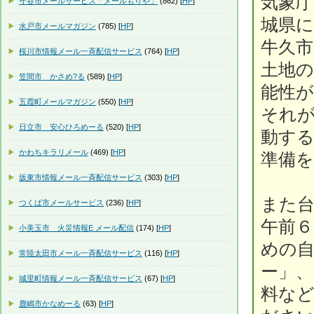
気象
守谷市メールサービス「メールもりや」
(862) [
HP
]
城県
水戸市メールマガジン
(785) [
HP
]
牛久
桜川市情報メール一斉配信サービス
(764) [
HP
]
土地の
笠間市 かさめ?る
(589) [
HP
]
能性
五霞町メールマガジン
(550) [
HP
]
それ
日立市 安心ひろめーる
(520) [
HP
]
動す
かわちキラリメール
(469) [
HP
]
準備
坂東市情報メール一斉配信サービス
(303) [
HP
]
また
つくば市メールサービス
(236) [
HP
]
午前
小美玉市 火災情報E メール配信
(174) [
HP
]
めの
常陸太田市メール一斉配信サービス
(116) [
HP
]
ー」、
城里町情報メール一斉配信サービス
(67) [
HP
]
料な
鹿嶋市かなめーる
(63) [
HP
]