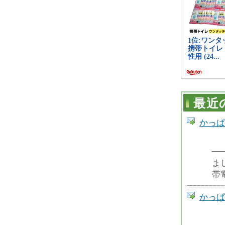
最近
かっぱ
─
ま
帯
かっぱ