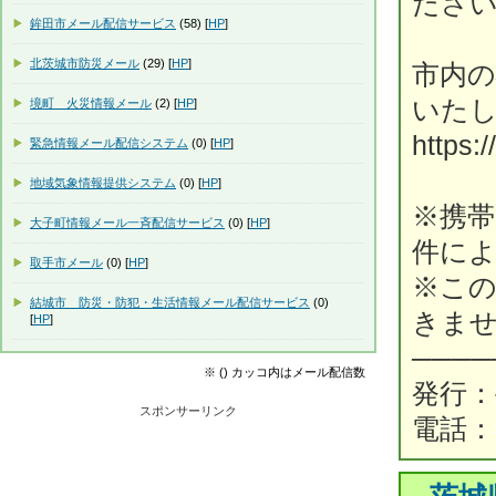
ださ
鉾田市メール配信サービス
(58) [
HP
]
北茨城市防災メール
(29) [
HP
]
市内
いた
境町 火災情報メール
(2) [
HP
]
https:
緊急情報メール配信システム
(0) [
HP
]
地域気象情報提供システム
(0) [
HP
]
※携帯
大子町情報メール一斉配信サービス
(0) [
HP
]
件に
取手市メール
(0) [
HP
]
※こ
結城市 防災・防犯・生活情報メール配信サービス
(0)
きま
[
HP
]
────
※ () カッコ内はメール配信数
発行：
スポンサーリンク
電話：02