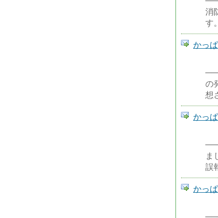
─
消
す
かっぱ
─
の
想
かっぱ
─
ま
誤
かっぱ
─