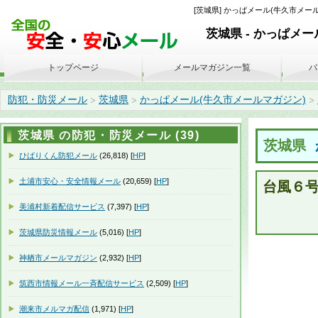
[茨城県] かっぱメール(牛久市メール
茨城県 - かっぱメ
トップページ
メールマガジン一覧
バ
防犯・防災メール
茨城県
かっぱメール(牛久市メールマガジン)
>
>
>
茨城県 の防犯・防災メール (39)
茨城県
ひばりくん防犯メール
(26,818) [
HP
]
土浦市安心・安全情報メール
(20,659) [
HP
]
台風６
美浦村新着配信サービス
(7,397) [
HP
]
茨城県防災情報メール
(5,016) [
HP
]
神栖市メールマガジン
(2,932) [
HP
]
筑西市情報メール一斉配信サービス
(2,509) [
HP
]
潮来市メルマガ配信
(1,971) [
HP
]