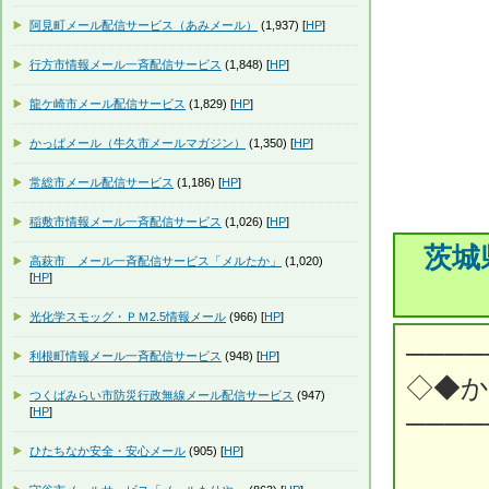
阿見町メール配信サービス（あみメール）
(1,937) [
HP
]
行方市情報メール一斉配信サービス
(1,848) [
HP
]
龍ケ崎市メール配信サービス
(1,829) [
HP
]
かっぱメール（牛久市メールマガジン）
(1,350) [
HP
]
常総市メール配信サービス
(1,186) [
HP
]
稲敷市情報メール一斉配信サービス
(1,026) [
HP
]
茨城
高萩市 メール一斉配信サービス「メルたか」
(1,020)
[
HP
]
光化学スモッグ・ＰＭ2.5情報メール
(966) [
HP
]
────
利根町情報メール一斉配信サービス
(948) [
HP
]
◇◆
つくばみらい市防災行政無線メール配信サービス
(947)
[
HP
]
────
ひたちなか安全・安心メール
(905) [
HP
]