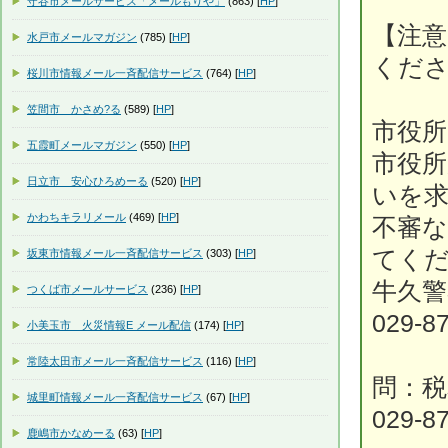
守谷市メールサービス「メールもりや」
(863) [
HP
]
【注意
水戸市メールマガジン
(785) [
HP
]
くだ
桜川市情報メール一斉配信サービス
(764) [
HP
]
笠間市 かさめ?る
(589) [
HP
]
市役
五霞町メールマガジン
(550) [
HP
]
市役
日立市 安心ひろめーる
(520) [
HP
]
いを
かわちキラリメール
(469) [
HP
]
不審
てく
坂東市情報メール一斉配信サービス
(303) [
HP
]
牛久警
つくば市メールサービス
(236) [
HP
]
029-8
小美玉市 火災情報E メール配信
(174) [
HP
]
常陸太田市メール一斉配信サービス
(116) [
HP
]
問：税
城里町情報メール一斉配信サービス
(67) [
HP
]
029-8
鹿嶋市かなめーる
(63) [
HP
]