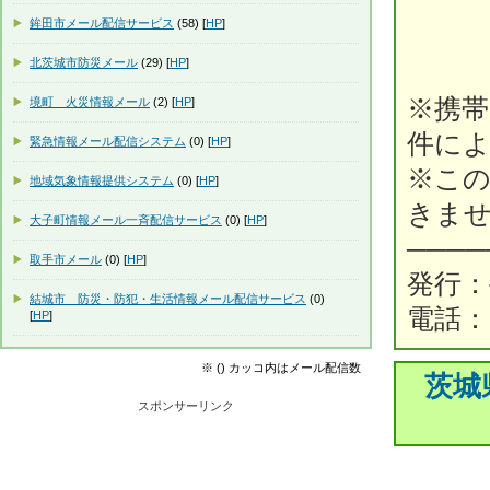
鉾田市メール配信サービス
(58) [
HP
]
北茨城市防災メール
(29) [
HP
]
※携帯
境町 火災情報メール
(2) [
HP
]
件に
緊急情報メール配信システム
(0) [
HP
]
※こ
地域気象情報提供システム
(0) [
HP
]
きま
大子町情報メール一斉配信サービス
(0) [
HP
]
────
取手市メール
(0) [
HP
]
発行：
結城市 防災・防犯・生活情報メール配信サービス
(0)
電話：02
[
HP
]
※ () カッコ内はメール配信数
茨城
スポンサーリンク