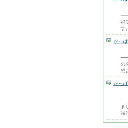
─
消
す
かっぱ
─
の
想
かっぱ
─
ま
誤