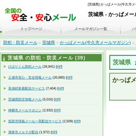
[茨城県] かっぱメール(牛久市メー
茨城県 - かっぱメ
トップページ
メールマガジン一覧
バ
防犯・防災メール
茨城県
かっぱメール(牛久市メールマガジン)
>
>
>
茨城県 の防犯・防災メール (39)
茨城県
ひばりくん防犯メール
(26,841) [
HP
]
土浦市安心・安全情報メール
(20,680) [
HP
]
かっぱ
美浦村新着配信サービス
(7,404) [
HP
]
茨城県防災情報メール
(5,016) [
HP
]
神栖市メールマガジン
(2,932) [
HP
]
筑西市情報メール一斉配信サービス
(2,509) [
HP
]
潮来市メルマガ配信
(1,972) [
HP
]