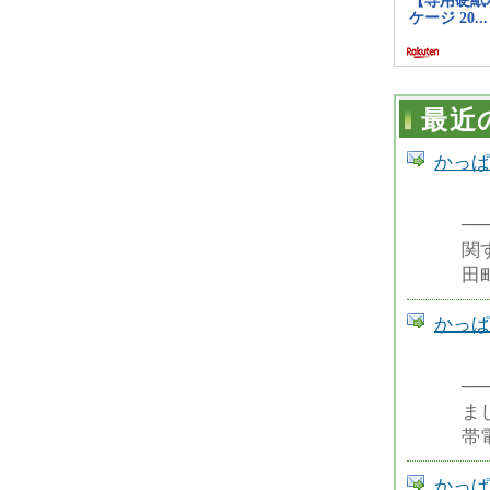
最近
かっぱ
─
関
田
かっぱ
─
ま
帯
かっぱ