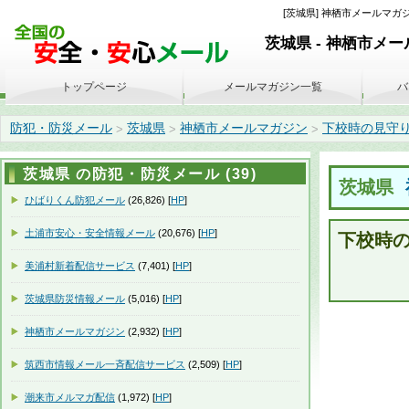
[茨城県] 神栖市メールマガジ
茨城県 - 神栖市メ
トップページ
メールマガジン一覧
バ
防犯・防災メール
茨城県
神栖市メールマガジン
下校時の見守りのお
>
>
>
茨城県 の防犯・防災メール (39)
茨城県
ひばりくん防犯メール
(26,826) [
HP
]
土浦市安心・安全情報メール
(20,676) [
HP
]
下校時
美浦村新着配信サービス
(7,401) [
HP
]
茨城県防災情報メール
(5,016) [
HP
]
神栖市メールマガジン
(2,932) [
HP
]
筑西市情報メール一斉配信サービス
(2,509) [
HP
]
潮来市メルマガ配信
(1,972) [
HP
]