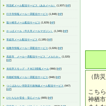
阿見町メール配信サービス（あみメール）
(1,937) [
HP
]
行方市情報メール一斉配信サービス
(1,848) [
HP
]
龍ケ崎市メール配信サービス
(1,829) [
HP
]
かっぱメール（牛久市メールマガジン）
(1,349) [
HP
]
常総市メール配信サービス
(1,185) [
HP
]
稲敷市情報メール一斉配信サービス
(1,026) [
HP
]
高萩市 メール一斉配信サービス「メルたか」
(1,020)
[
HP
]
光化学スモッグ・ＰＭ2.5情報メール
(966) [
HP
]
（防災
利根町情報メール一斉配信サービス
(948) [
HP
]
つくばみらい市防災行政無線メール配信サービス
(947)
[
HP
]
こち
神栖
ひたちなか安全・安心メール
(905) [
HP
]