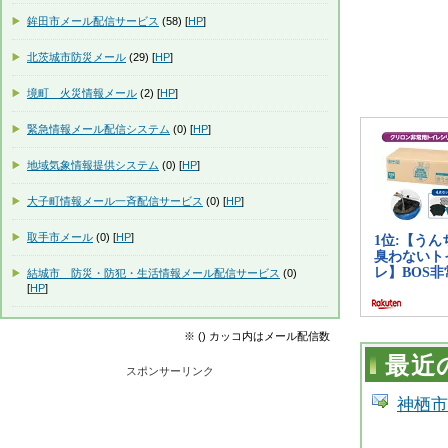
鉾田市メール配信サービス
(58) [
HP
]
北茨城市防災メール
(29) [
HP
]
境町 火災情報メール
(2) [
HP
]
緊急情報メール配信システム
(0) [
HP
]
地域気象情報提供システム
(0) [
HP
]
大子町情報メール一斉配信サービス
(0) [
HP
]
取手市メール
(0) [
HP
]
結城市 防災・防犯・生活情報メール配信サービス
(0)
[
HP
]
※ () カッコ内はメール配信数
最近
スポンサーリンク
神栖市