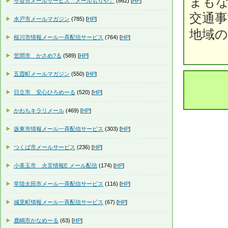
まも
守谷市メールサービス「メールもりや」
(862) [
HP
]
交通
水戸市メールマガジン
(785) [
HP
]
地域
桜川市情報メール一斉配信サービス
(764) [
HP
]
笠間市 かさめ?る
(589) [
HP
]
五霞町メールマガジン
(550) [
HP
]
日立市 安心ひろめーる
(520) [
HP
]
かわちキラリメール
(469) [
HP
]
坂東市情報メール一斉配信サービス
(303) [
HP
]
つくば市メールサービス
(236) [
HP
]
小美玉市 火災情報E メール配信
(174) [
HP
]
常陸太田市メール一斉配信サービス
(116) [
HP
]
城里町情報メール一斉配信サービス
(67) [
HP
]
鹿嶋市かなめーる
(63) [
HP
]