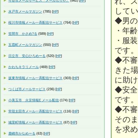
れ、
守谷市メールサービス「メールもりや」
(862) [
HP
]
して
水戸市メールマガジン
(785) [
HP
]
◆男の
桜川市情報メール一斉配信サービス
(764) [
HP
]
・年齢
笠間市 かさめ?る
(589) [
HP
]
・服装
五霞町メールマガジン
(550) [
HP
]
です
日立市 安心ひろめーる
(520) [
HP
]
◆不
かわちキラリメール
(469) [
HP
]
きた
に助
坂東市情報メール一斉配信サービス
(303) [
HP
]
◆安
つくば市メールサービス
(236) [
HP
]
です
小美玉市 火災情報E メール配信
(174) [
HP
]
◆不
常陸太田市メール一斉配信サービス
(116) [
HP
]
その
城里町情報メール一斉配信サービス
(67) [
HP
]
を求
鹿嶋市かなめーる
(63) [
HP
]