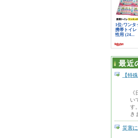
最近
【特殊
《
い
す
き
災害に