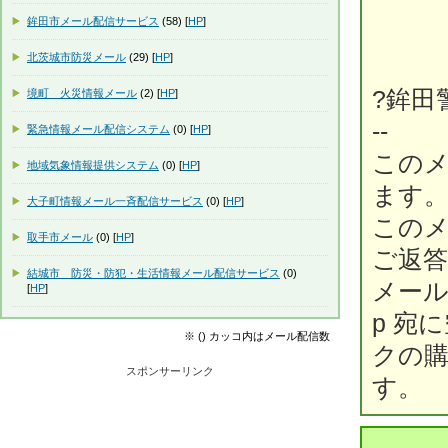
鉾田市メール配信サービス
(58) [
HP
]
北茨城市防災メール
(29) [
HP
]
?鉾田
境町 火災情報メール
(2) [
HP
]
--
緊急情報メール配信システム
(0) [
HP
]
この
地域気象情報提供システム
(0) [
HP
]
ます
大子町情報メール一斉配信サービス
(0) [
HP
]
この
取手市メール
(0) [
HP
]
ご返
結城市 防災・防犯・生活情報メール配信サービス
(0)
メール配信
[
HP
]
p 宛
※ () カッコ内はメール配信数
クの
スポンサーリンク
す。