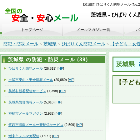
[茨城県] ひばりくん防犯メール (No
茨城県 - ひばりく
トップページ
メールマガジン一覧
バ
防犯・防災メール
茨城県
ひばりくん防犯メール
【子ども・女性対象
>
>
>
茨城県 の防犯・防災メール (39)
茨城県
ひばりくん防犯メール
(26,819) [
HP
]
土浦市安心・安全情報メール
(20,660) [
HP
]
【子ど
美浦村新着配信サービス
(7,398) [
HP
]
茨城県防災情報メール
(5,016) [
HP
]
神栖市メールマガジン
(2,932) [
HP
]
筑西市情報メール一斉配信サービス
(2,509) [
HP
]
潮来市メルマガ配信
(1,971) [
HP
]