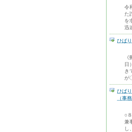
令
た
を
迅
ひばり
《
日
き
が
ひばり
（事務
○
兼
し