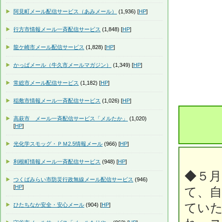
阿見町メール配信サービス（あみメール）
(1,936) [
HP
]
行方市情報メール一斉配信サービス
(1,848) [
HP
]
龍ケ崎市メール配信サービス
(1,828) [
HP
]
かっぱメール（牛久市メールマガジン）
(1,349) [
HP
]
常総市メール配信サービス
(1,182) [
HP
]
稲敷市情報メール一斉配信サービス
(1,026) [
HP
]
高萩市 メール一斉配信サービス「メルたか」
(1,020)
[
HP
]
光化学スモッグ・ＰＭ2.5情報メール
(966) [
HP
]
利根町情報メール一斉配信サービス
(948) [
HP
]
◆５月
つくばみらい市防災行政無線メール配信サービス
(946)
[
HP
]
て、自
てい
ひたちなか安全・安心メール
(904) [
HP
]