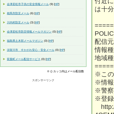
付近
会津若松市子供の安全情報メール
(9) [
HP
]
は十
相馬市防災メール
(6) [
HP
]
川内村防災メール
(3) [
HP
]
=====
会津若松市防災情報メールマガジン
(0) [
HP
]
POL
配信元
福島県土木部メールマガジン
(0) [
HP
]
情報種
須賀川市 すかがわ安心・安全メール
(0) [
HP
]
地域種
双葉町メール配信サービス
(0) [
HP
]
=====
※ () カッコ内はメール配信数
※こ
スポンサーリンク
※情
※警
※登録
http: