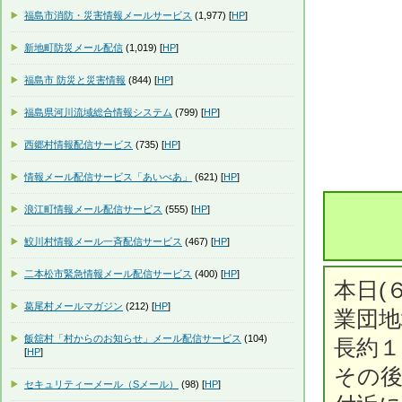
福島市消防・災害情報メールサービス
(1,977) [
HP
]
新地町防災メール配信
(1,019) [
HP
]
福島市 防災と災害情報
(844) [
HP
]
福島県河川流域総合情報システム
(799) [
HP
]
西郷村情報配信サービス
(735) [
HP
]
情報メール配信サービス「あいべあ」
(621) [
HP
]
浪江町情報メール配信サービス
(555) [
HP
]
鮫川村情報メール一斉配信サービス
(467) [
HP
]
二本松市緊急情報メール配信サービス
(400) [
HP
]
本日(
葛尾村メールマガジン
(212) [
HP
]
業団地
飯舘村「村からのお知らせ」メール配信サービス
(104)
長約
[
HP
]
その
セキュリティーメール（Sメール）
(98) [
HP
]