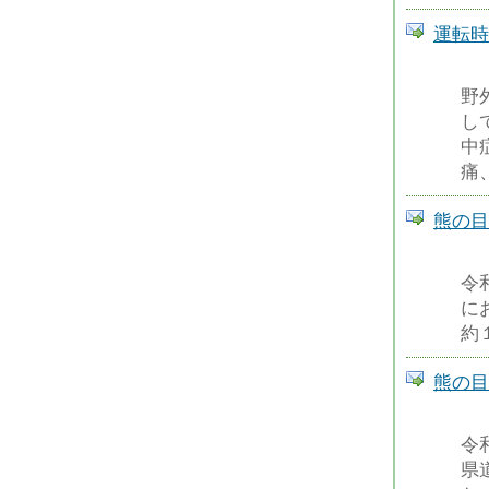
運転
野
し
中
痛
熊の目
令
に
約
熊の目
令
県