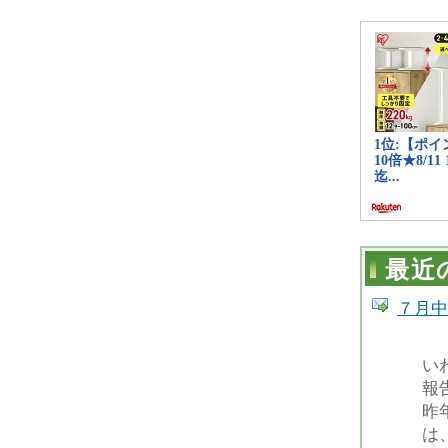
最近
７月中
い
報
昨
は