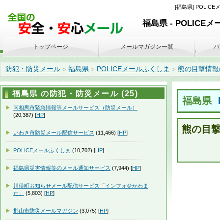
[福島県] POLICE
福島県 - POLICE
トップページ
メールマガジン一覧
バ
防犯・防災メール
福島県
POLICEメールふくしま
熊の目撃情報(202
>
>
>
福島県 の防犯・防災メール (25)
福島県
南相馬市緊急情報等メールサービス（防災メール）
(20,387) [
HP
]
熊の目
いわき市防災メール配信サービス
(11,466) [
HP
]
POLICEメールふくしま
(10,702) [
HP
]
福島県災害情報等のメール通知サービス
(7,944) [
HP
]
川俣町お知らせメール配信サービス「インフォ＠かわま
た」
(5,803) [
HP
]
郡山市防災メールマガジン
(3,075) [
HP
]