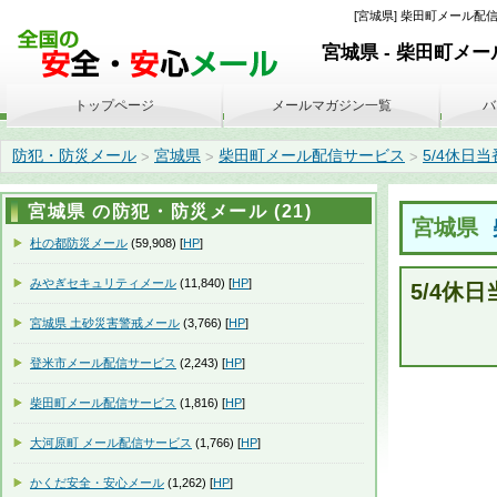
[宮城県] 柴田町メール配信サ
宮城県 - 柴田町メ
トップページ
メールマガジン一覧
バ
防犯・防災メール
宮城県
柴田町メール配信サービス
5/4休日当番
>
>
>
宮城県 の防犯・防災メール (21)
宮城県
杜の都防災メール
(59,908) [
HP
]
みやぎセキュリティメール
(11,840) [
HP
]
5/4休
宮城県 土砂災害警戒メール
(3,766) [
HP
]
登米市メール配信サービス
(2,243) [
HP
]
柴田町メール配信サービス
(1,816) [
HP
]
大河原町 メール配信サービス
(1,766) [
HP
]
かくだ安全・安心メール
(1,262) [
HP
]