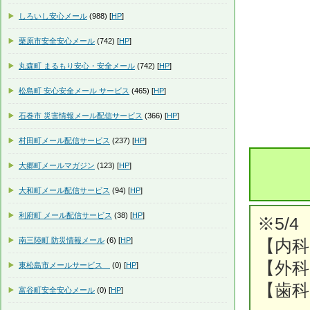
しろいし安心メール
(988) [
HP
]
栗原市安全安心メール
(742) [
HP
]
丸森町 まるもり安心・安全メール
(742) [
HP
]
松島町 安心安全メール サービス
(465) [
HP
]
石巻市 災害情報メール配信サービス
(366) [
HP
]
村田町メール配信サービス
(237) [
HP
]
大郷町メールマガジン
(123) [
HP
]
大和町メール配信サービス
(94) [
HP
]
利府町 メール配信サービス
(38) [
HP
]
※5/4
南三陸町 防災情報メール
(6) [
HP
]
【内科
【外科
東松島市メールサービス
(0) [
HP
]
【歯科
富谷町安全安心メール
(0) [
HP
]