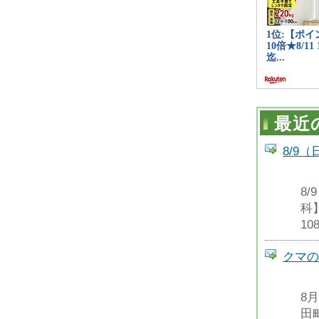
最近
8/9
8
科
1
クマの
8
田