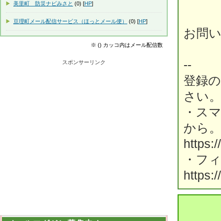
谷津
美里町 防災ナビみさと
(0) [
HP
]
亘理町メール配信サービス（ほっとメール便）
(0) [
HP
]
お問い合
※ () カッコ内はメール配信数
--
スポンサーリンク
登録
さい
・ス
から
https:
・フ
https: