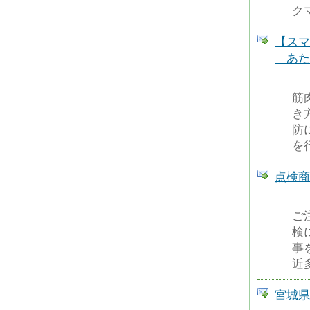
ク
【スマ
「あた
筋
き
防
を
点検商
ご
検
事
近
宮城県