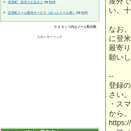
屋外
美里町 防災ナビみさと
(0) [
HP
]
い、
亘理町メール配信サービス（ほっとメール便）
(0) [
HP
]
※ () カッコ内はメール配信数
なお
に登米
スポンサーリンク
最寄り
願い
--
登録
さい
・ス
から
https: