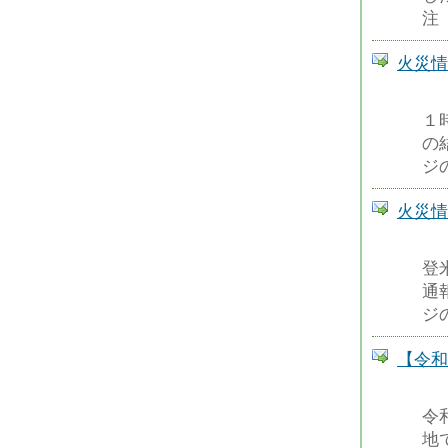
注
火災情
１
の
ジ
火災情
登
通
ジ
【令和
令
地