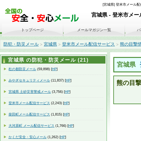
[宮城県] 登米市メール配信
宮城県 - 登米市メ
トップページ
メールマガジン一覧
バ
防犯・防災メール
宮城県
登米市メール配信サービス
熊の目撃情報に
>
>
>
宮城県 の防犯・防災メール (21)
宮城県
杜の都防災メール
(59,898) [
HP
]
みやぎセキュリティメール
(11,837) [
HP
]
熊の目
宮城県 土砂災害警戒メール
(3,756) [
HP
]
登米市メール配信サービス
(2,243) [
HP
]
柴田町メール配信サービス
(1,815) [
HP
]
大河原町 メール配信サービス
(1,766) [
HP
]
かくだ安全・安心メール
(1,262) [
HP
]