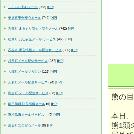
しろいし安心メール
(988) [
HP
]
栗原市安全安心メール
(742) [
HP
]
丸森町 まるもり安心・安全メール
(742) [
HP
]
松島町 安心安全メール サービス
(465) [
HP
]
石巻市 災害情報メール配信サービス
(366) [
HP
]
村田町メール配信サービス
(237) [
HP
]
大郷町メールマガジン
(123) [
HP
]
大和町メール配信サービス
(94) [
HP
]
利府町 メール配信サービス
(38) [
HP
]
熊の
南三陸町 防災情報メール
(6) [
HP
]
本日、
東松島市メールサービス
(0) [
HP
]
熊1頭
富谷町安全安心メール
(0) [
HP
]