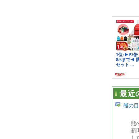
最近
熊の目
熊
新
し