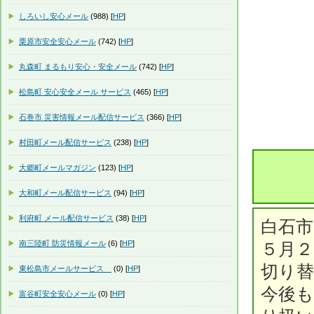
しろいし安心メール
(988) [
HP
]
栗原市安全安心メール
(742) [
HP
]
丸森町 まるもり安心・安全メール
(742) [
HP
]
松島町 安心安全メール サービス
(465) [
HP
]
石巻市 災害情報メール配信サービス
(366) [
HP
]
村田町メール配信サービス
(238) [
HP
]
大郷町メールマガジン
(123) [
HP
]
大和町メール配信サービス
(94) [
HP
]
利府町 メール配信サービス
(38) [
HP
]
白石
南三陸町 防災情報メール
(6) [
HP
]
５月２
切り
東松島市メールサービス
(0) [
HP
]
今後
富谷町安全安心メール
(0) [
HP
]