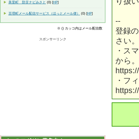
り扱
美里町 防災ナビみさと
(0) [
HP
]
亘理町メール配信サービス（ほっとメール便）
(0) [
HP
]
--
※ () カッコ内はメール配信数
登録
さい
スポンサーリンク
・ス
から
https:
・フ
https: