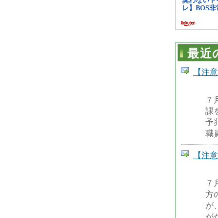
最近
【注意
７
課
予
職
【注意
７
方
が
が