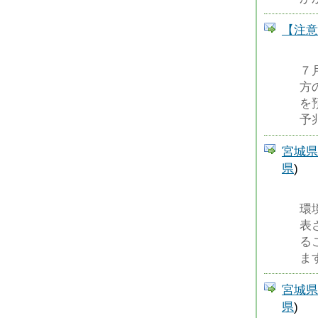
【注意
７
方
を
予
宮城県
県
)
環
表
る
ま
宮城県
県
)