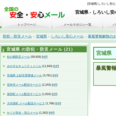
[宮城県] しろいし安心メ
宮城県 - しろいし
トップページ
メールマガジン一覧
バ
防犯・防災メール
宮城県
しろいし安心メール
暴風警報解除のお知らせ
>
>
>
宮城県 の防犯・防災メール (21)
宮城県
杜の都防災メール
(59,926) [
HP
]
みやぎセキュリティメール
(11,843) [
HP
]
暴風警
宮城県 土砂災害警戒メール
(3,781) [
HP
]
登米市メール配信サービス
(2,243) [
HP
]
柴田町メール配信サービス
(1,816) [
HP
]
大河原町 メール配信サービス
(1,766) [
HP
]
かくだ安全・安心メール
(1,262) [
HP
]