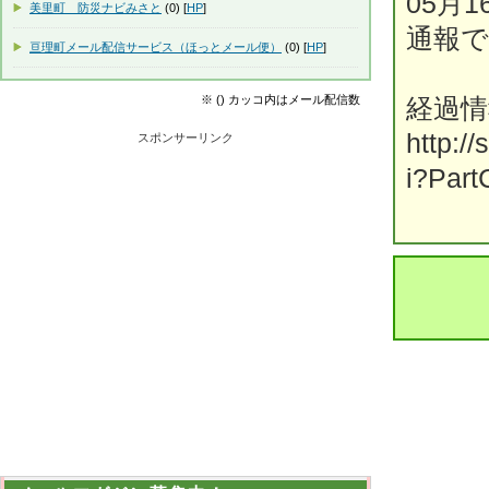
05月
美里町 防災ナビみさと
(0) [
HP
]
通報
亘理町メール配信サービス（ほっとメール便）
(0) [
HP
]
※ () カッコ内はメール配信数
経過
http:/
スポンサーリンク
i?Part