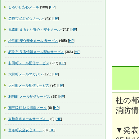
しろいし安心メール
(988) [
HP
]
栗原市安全安心メール
(742) [
HP
]
丸森町 まるもり安心・安全メール
(742) [
HP
]
松島町 安心安全メール サービス
(465) [
HP
]
石巻市 災害情報メール配信サービス
(366) [
HP
]
村田町メール配信サービス
(237) [
HP
]
大郷町メールマガジン
(123) [
HP
]
大和町メール配信サービス
(94) [
HP
]
利府町 メール配信サービス
(38) [
HP
]
杜の
南三陸町 防災情報メール
(6) [
HP
]
消防情
東松島市メールサービス
(0) [
HP
]
▼発表
富谷町安全安心メール
(0) [
HP
]