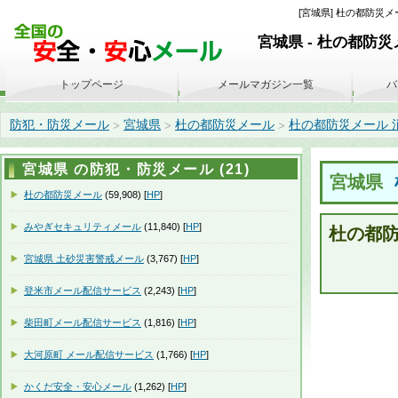
[宮城県] 杜の都防災メー
宮城県 - 杜の都防
トップページ
メールマガジン一覧
バ
防犯・防災メール
宮城県
杜の都防災メール
杜の都防災メール 消防情報
>
>
>
宮城県 の防犯・防災メール (21)
宮城県
杜の都防災メール
(59,908) [
HP
]
みやぎセキュリティメール
(11,840) [
HP
]
杜の都防
宮城県 土砂災害警戒メール
(3,767) [
HP
]
登米市メール配信サービス
(2,243) [
HP
]
柴田町メール配信サービス
(1,816) [
HP
]
大河原町 メール配信サービス
(1,766) [
HP
]
かくだ安全・安心メール
(1,262) [
HP
]