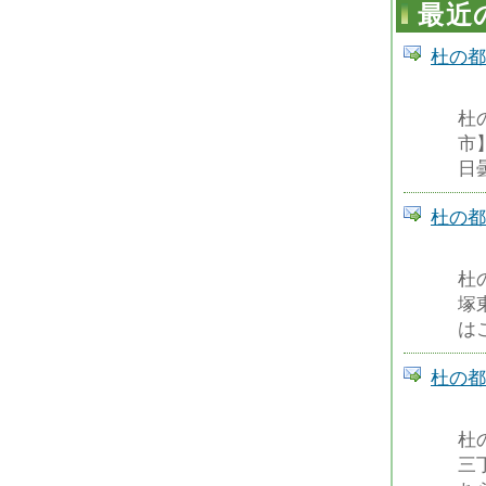
最近
杜の都
杜
市】
日
杜の都
杜
塚
はこ
杜の都
杜
三