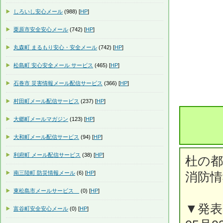
しろいし安心メール
(988) [
HP
]
栗原市安全安心メール
(742) [
HP
]
丸森町 まるもり安心・安全メール
(742) [
HP
]
松島町 安心安全メール サービス
(465) [
HP
]
石巻市 災害情報メール配信サービス
(366) [
HP
]
村田町メール配信サービス
(237) [
HP
]
大郷町メールマガジン
(123) [
HP
]
大和町メール配信サービス
(94) [
HP
]
利府町 メール配信サービス
(38) [
HP
]
杜の
南三陸町 防災情報メール
(6) [
HP
]
消防情
東松島市メールサービス
(0) [
HP
]
▼発表
富谷町安全安心メール
(0) [
HP
]