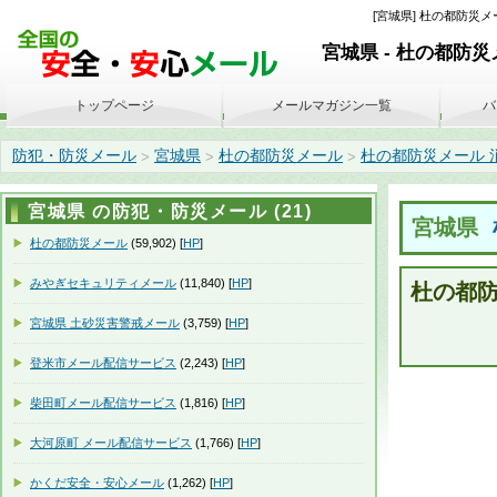
[宮城県] 杜の都防災メー
宮城県 - 杜の都防
トップページ
メールマガジン一覧
バ
防犯・防災メール
宮城県
杜の都防災メール
杜の都防災メール 消防情報
>
>
>
宮城県 の防犯・防災メール (21)
宮城県
杜の都防災メール
(59,902) [
HP
]
みやぎセキュリティメール
(11,840) [
HP
]
杜の都防
宮城県 土砂災害警戒メール
(3,759) [
HP
]
登米市メール配信サービス
(2,243) [
HP
]
柴田町メール配信サービス
(1,816) [
HP
]
大河原町 メール配信サービス
(1,766) [
HP
]
かくだ安全・安心メール
(1,262) [
HP
]