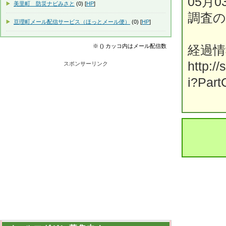
05月
美里町 防災ナビみさと
(0) [
HP
]
調査
亘理町メール配信サービス（ほっとメール便）
(0) [
HP
]
※ () カッコ内はメール配信数
経過
http:/
スポンサーリンク
i?Part