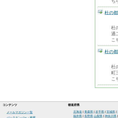
ちら
杜の都
杜
通
こち
杜の都
杜
町
こち
コンテンツ
都道府県
北海道
|
青森県
|
岩手県
|
宮城県
|
メールマガジン一覧
福井県
|
長野県
山梨県
|
神奈川県
バックナンバー・検索