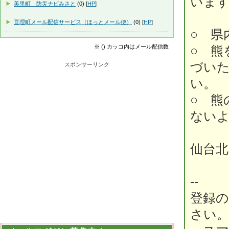
いま
美里町 防災ナビみさと
(0) [
HP
]
亘理町メール配信サービス（ほっとメール便）
(0) [
HP
]
○ 県
※ () カッコ内はメール配信数
○ 熊
づい
スポンサーリンク
い。
○ 熊
ない
仙台北
--
登録
さい