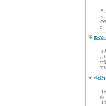
８
て
の
た
熊の出
８
お
付
て
特殊詐
【
内
【