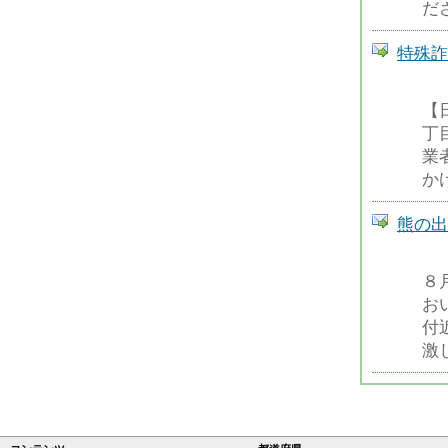
だ
特殊詐
【
丁
業
か
熊の出
８
お
付
激