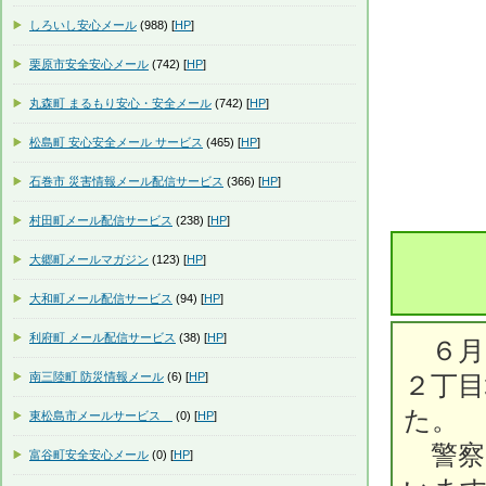
しろいし安心メール
(988) [
HP
]
栗原市安全安心メール
(742) [
HP
]
丸森町 まるもり安心・安全メール
(742) [
HP
]
松島町 安心安全メール サービス
(465) [
HP
]
石巻市 災害情報メール配信サービス
(366) [
HP
]
村田町メール配信サービス
(238) [
HP
]
大郷町メールマガジン
(123) [
HP
]
大和町メール配信サービス
(94) [
HP
]
利府町 メール配信サービス
(38) [
HP
]
６月
南三陸町 防災情報メール
(6) [
HP
]
２丁
た。
東松島市メールサービス
(0) [
HP
]
警察
富谷町安全安心メール
(0) [
HP
]