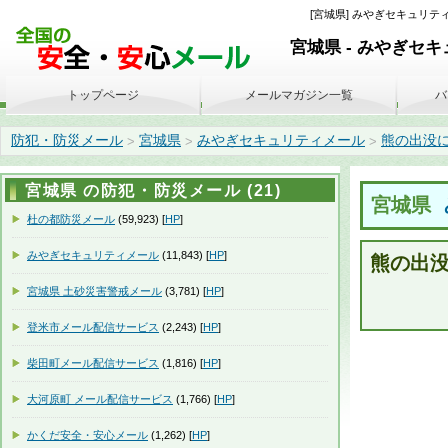
[宮城県] みやぎセキュリティ
宮城県 - みやぎセ
トップページ
メールマガジン一覧
バ
防犯・防災メール
宮城県
みやぎセキュリティメール
熊の出没につい
>
>
>
宮城県 の防犯・防災メール (21)
宮城県
杜の都防災メール
(59,923) [
HP
]
みやぎセキュリティメール
(11,843) [
HP
]
熊の出
宮城県 土砂災害警戒メール
(3,781) [
HP
]
登米市メール配信サービス
(2,243) [
HP
]
柴田町メール配信サービス
(1,816) [
HP
]
大河原町 メール配信サービス
(1,766) [
HP
]
かくだ安全・安心メール
(1,262) [
HP
]