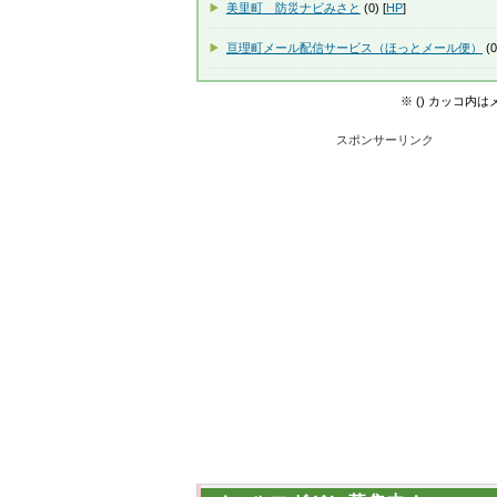
美里町 防災ナビみさと
(0) [
HP
]
亘理町メール配信サービス（ほっとメール便）
(0
※ () カッコ内
スポンサーリンク