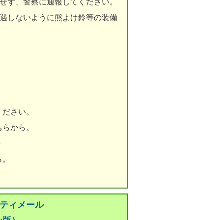
りせず、警察に通報してください。
遭遇しないように熊よけ鈴等の装備
ください。
ちらから。
e
ら。
リティメール