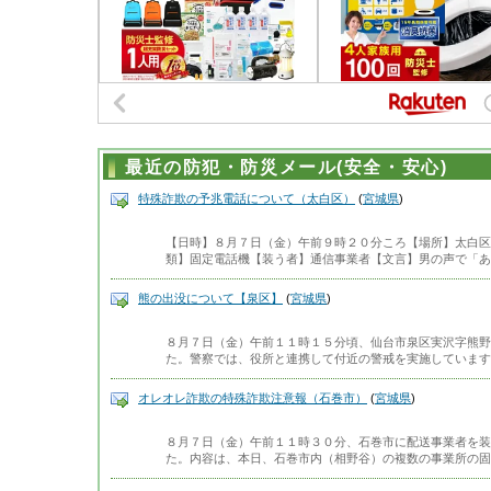
最近の防犯・防災メール(安全・安心)
特殊詐欺の予兆電話について（太白区）
(
宮城県
)
【日時】８月７日（金）午前９時２０分ころ【場所】太白区
類】固定電話機【装う者】通信事業者【文言】男の声で「あ
熊の出没について【泉区】
(
宮城県
)
８月７日（金）午前１１時１５分頃、仙台市泉区実沢字熊野
た。警察では、役所と連携して付近の警戒を実施しています
オレオレ詐欺の特殊詐欺注意報（石巻市）
(
宮城県
)
８月７日（金）午前１１時３０分、石巻市に配送事業者を装
た。内容は、本日、石巻市内（相野谷）の複数の事業所の固