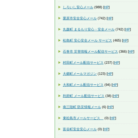
しろいし安心メール
(988) [
HP
]
栗原市安全安心メール
(742) [
HP
]
丸森町 まるもり安心・安全メール
(742) [
HP
]
松島町 安心安全メール サービス
(465) [
HP
]
石巻市 災害情報メール配信サービス
(366) [
HP
]
村田町メール配信サービス
(237) [
HP
]
大郷町メールマガジン
(123) [
HP
]
大和町メール配信サービス
(94) [
HP
]
利府町 メール配信サービス
(38) [
HP
]
南三陸町 防災情報メール
(6) [
HP
]
東松島市メールサービス
(0) [
HP
]
富谷町安全安心メール
(0) [
HP
]