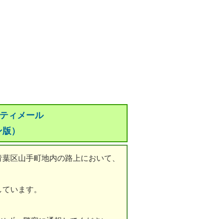
リティメール
ン版）
葉区山手町地内の路上において、
しています。