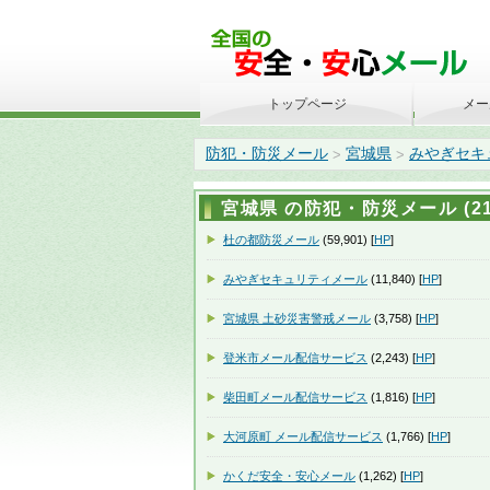
トップページ
メー
防犯・防災メール
宮城県
みやぎセキ
>
>
宮城県 の防犯・防災メール (21
杜の都防災メール
(59,901) [
HP
]
みやぎセキュリティメール
(11,840) [
HP
]
宮城県 土砂災害警戒メール
(3,758) [
HP
]
登米市メール配信サービス
(2,243) [
HP
]
柴田町メール配信サービス
(1,816) [
HP
]
大河原町 メール配信サービス
(1,766) [
HP
]
かくだ安全・安心メール
(1,262) [
HP
]