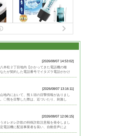
[2026/08/07 14:53:02]
八本松２丁目地内【かかってきた電話機の種
なたが契約した電話番号でイタズラ電話がかけ
[2026/08/07 13:16:11]
山地内において、熊１頭の目撃情報がありまし
。〇熊を目撃した際は、近づいたり、刺激し
[2026/08/07 12:06:15]
うオレオレ詐欺の特殊詐欺注意報を発令しまし
定電話機に配送事業者を装い、自動音声によ