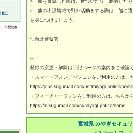
○ 熊を目撃した際は、近づいたり、刺激した
○ 熊の出没地域で野外活動をする際は、熊に
) [
HP
]
を身につけましょう。
はメール配信数
仙台北警察署
--
登録の変更・解除は下記ページの案内をご確認
・スマートフォン／パソコンをご利用の方はこ
https://plus.sugumail.com/usr/miyagi-police/hom
・フィーチャーフォンをご利用の方はこちらか
https://m.sugumail.com/m/miyagi-police/home
宮城県 みやぎセキュ