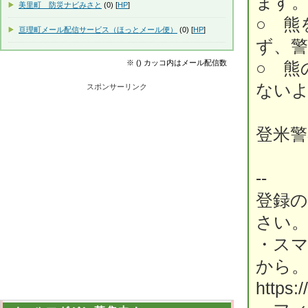
ます
美里町 防災ナビみさと
(0) [
HP
]
○ 熊
亘理町メール配信サービス（ほっとメール便）
(0) [
HP
]
ず、
※ () カッコ内はメール配信数
○ 熊
ない
スポンサーリンク
登米警
--
登録
さい
・ス
から
https: