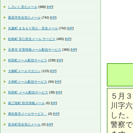
しろいし安心メール
(988) [
HP
]
栗原市安全安心メール
(742) [
HP
]
丸森町 まるもり安心・安全メール
(742) [
HP
]
松島町 安心安全メール サービス
(465) [
HP
]
石巻市 災害情報メール配信サービス
(366) [
HP
]
村田町メール配信サービス
(238) [
HP
]
大郷町メールマガジン
(123) [
HP
]
大和町メール配信サービス
(94) [
HP
]
利府町 メール配信サービス
(38) [
HP
]
５月３
南三陸町 防災情報メール
(6) [
HP
]
川字
した
東松島市メールサービス
(0) [
HP
]
警察
富谷町安全安心メール
(0) [
HP
]