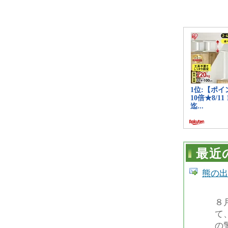
最近
熊の出
８
て
の