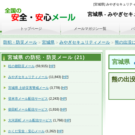
[宮城県] みやぎセキュリティ
宮城県 - みやぎセ
トップページ
メールマガジン一覧
バ
防犯・防災メール
宮城県
みやぎセキュリティメール
熊の出没につい
>
>
>
宮城県 の防犯・防災メール (21)
宮城県
杜の都防災メール
(59,915) [
HP
]
みやぎセキュリティメール
(11,843) [
HP
]
熊の出
宮城県 土砂災害警戒メール
(3,778) [
HP
]
登米市メール配信サービス
(2,243) [
HP
]
柴田町メール配信サービス
(1,816) [
HP
]
大河原町 メール配信サービス
(1,766) [
HP
]
かくだ安全・安心メール
(1,262) [
HP
]