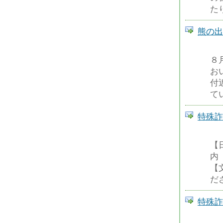
た
熊の出
８
お
付
て
特殊詐
【
内
【
だ
特殊詐