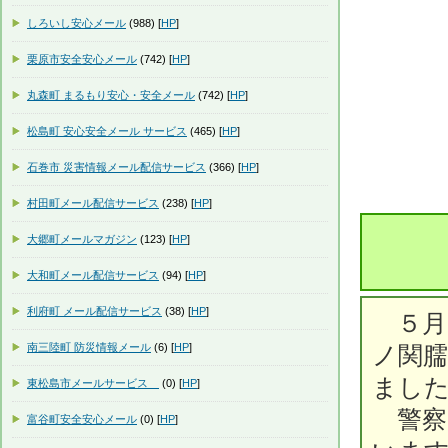
しろいし安心メール
(988) [
HP
]
栗原市安全安心メール
(742) [
HP
]
丸森町 まるもり安心・安全メール
(742) [
HP
]
松島町 安心安全メール サービス
(465) [
HP
]
石巻市 災害情報メール配信サービス
(366) [
HP
]
村田町メール配信サービス
(238) [
HP
]
大郷町メールマガジン
(123) [
HP
]
大和町メール配信サービス
(94) [
HP
]
利府町 メール配信サービス
(38) [
HP
]
５月
南三陸町 防災情報メール
(6) [
HP
]
ノ関
まし
東松島市メールサービス
(0) [
HP
]
警察
富谷町安全安心メール
(0) [
HP
]