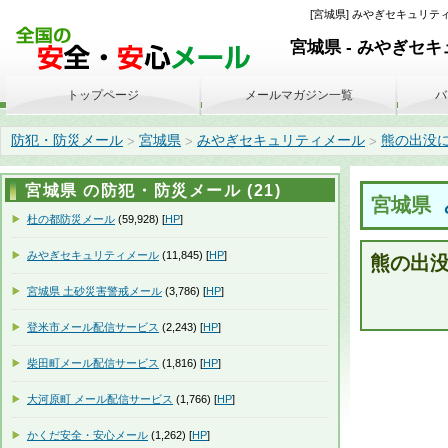
[宮城県] みやぎセキュリティ
宮城県 - みやぎセ
トップページ
メールマガジン一覧
バ
防犯・防災メール
宮城県
みやぎセキュリティメール
熊の出没につい
>
>
>
宮城県 の防犯・防災メール (21)
宮城県
杜の都防災メール
(59,928) [
HP
]
みやぎセキュリティメール
(11,845) [
HP
]
熊の出
宮城県 土砂災害警戒メール
(3,786) [
HP
]
登米市メール配信サービス
(2,243) [
HP
]
柴田町メール配信サービス
(1,816) [
HP
]
大河原町 メール配信サービス
(1,766) [
HP
]
かくだ安全・安心メール
(1,262) [
HP
]