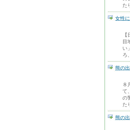
た
女性に
【
目
い
ろ
熊の出
８
て
の
た
熊の出