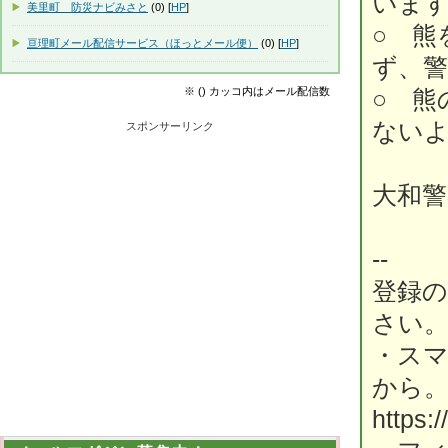
いま
美里町 防災ナビみさと
(0) [
HP
]
○ 熊
亘理町メール配信サービス（ほっとメール便）
(0) [
HP
]
ず、
※ () カッコ内はメール配信数
○ 熊
ない
スポンサーリンク
大和警
--
登録
さい
・ス
から
https: