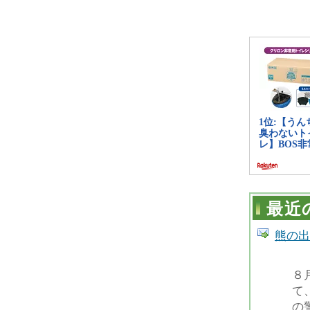
最近
熊の出
８
て
の